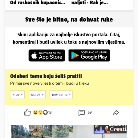
Od raskošnih kupaonica
naljuti - Rak je
pa do privatnog kina
agresivan, a Vaga brzo
oprašta
Sve što je bitno, na dohvat ruke
Skini aplikaciju za najbolje iskustvo portala. Čitaj,
komentiraj i budi uvijek u toku s najnovijim vijestima.
Odaberi temu koju želiš pratiti
Primaj sve nove vijesti o temi i budi u tijeku
krov
osijek
nevrijeme
18
59