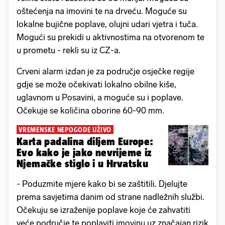
oštećenja na imovini te na drveću. Moguće su
lokalne bujične poplave, olujni udari vjetra i tuča.
Mogući su prekidi u aktivnostima na otvorenom te
u prometu - rekli su iz CZ-a.
Crveni alarm izdan je za područje osječke regije
gdje se može očekivati lokalno obilne kiše,
uglavnom u Posavini, a moguće su i poplave.
Očekuje se količina oborine 60-90 mm.
VREMENSKE NEPOGODE UŽIVO
Karta padalina diljem Europe:
Evo kako je jako nevrijeme iz
Njemačke stiglo i u Hrvatsku
-
Poduzmite mjere kako bi se zaštitili. Djelujte
prema savjetima danim od strane nadležnih službi.
Očekuju se izraženije poplave koje će zahvatiti
veće područje te poplaviti imovinu uz značajan rizik