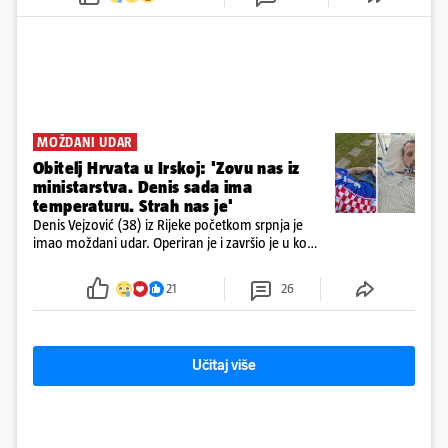
prepolovilo.
MOŽDANI UDAR
Obitelj Hrvata u Irskoj: 'Zovu nas iz
ministarstva. Denis sada ima
temperaturu. Strah nas je'
Denis Vejzović (38) iz Rijeke početkom srpnja je
imao moždani udar. Operiran je i završio je u komi.
Obitelj ga želi prebaciti u Hrvatsku, kažu kako
tamošnji liječnici ne vjeruju u oporavak: 'Imamo
21
26
72 sata'
Učitaj više