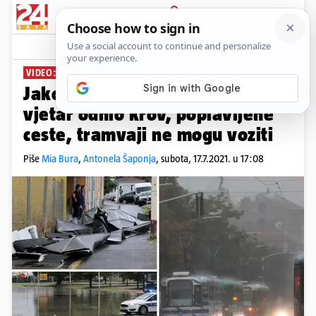
PRIJAVA
News
Komentari
59
VIDEO: METEOALARM NA SNAZI
Jako nevrijeme u Osijeku: Jak
vjetar odnio krov, poplavljene
ceste, tramvaji ne mogu voziti
Piše
Mia Bura
,
Antonela Šaponja
,
subota, 17.7.2021. u 17:08