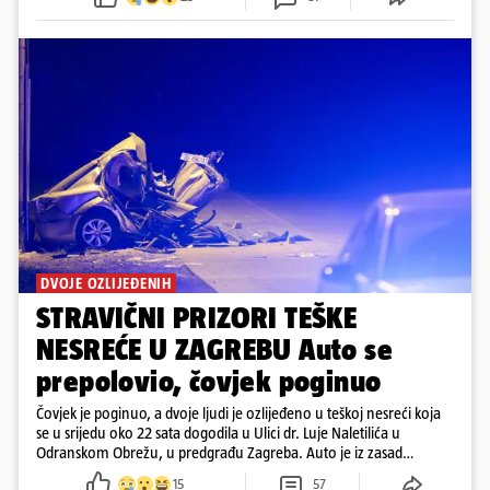
DVOJE OZLIJEĐENIH
STRAVIČNI PRIZORI TEŠKE
NESREĆE U ZAGREBU Auto se
prepolovio, čovjek poginuo
Čovjek je poginuo, a dvoje ljudi je ozlijeđeno u teškoj nesreći koja
se u srijedu oko 22 sata dogodila u Ulici dr. Luje Naletilića u
Odranskom Obrežu, u predgrađu Zagreba. Auto je iz zasad
neutvrđenih razloga sletio s kolnika, a od siline udara vozilo se
15
57