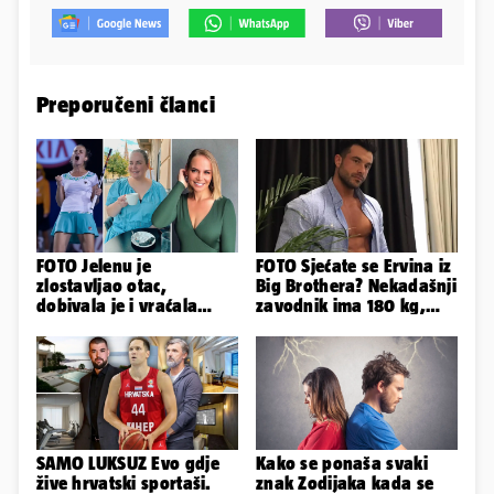
Preporučeni članci
FOTO Jelenu je
FOTO Sjećate se Ervina iz
zlostavljao otac,
Big Brothera? Nekadašnji
dobivala je i vraćala
zavodnik ima 180 kg,
kilograme: 'Brutalno me
evo kako izgleda
tukao šakama'
SAMO LUKSUZ Evo gdje
Kako se ponaša svaki
žive hrvatski sportaši.
znak Zodijaka kada se