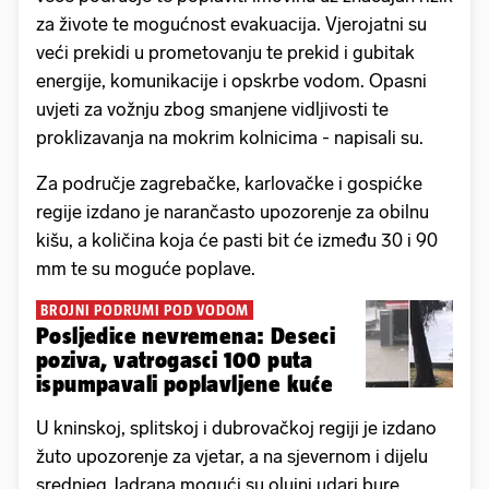
za živote te mogućnost evakuacija. Vjerojatni su
veći prekidi u prometovanju te prekid i gubitak
energije, komunikacije i opskrbe vodom. Opasni
uvjeti za vožnju zbog smanjene vidljivosti te
proklizavanja na mokrim kolnicima - napisali su.
Za područje zagrebačke, karlovačke i gospićke
regije izdano je narančasto upozorenje za obilnu
kišu, a količina koja će pasti bit će između 30 i 90
mm te su moguće poplave.
BROJNI PODRUMI POD VODOM
Posljedice nevremena: Deseci
poziva, vatrogasci 100 puta
ispumpavali poplavljene kuće
U kninskoj, splitskoj i dubrovačkoj regiji je izdano
žuto upozorenje za vjetar, a na sjevernom i dijelu
srednjeg Jadrana mogući su olujni udari bure.