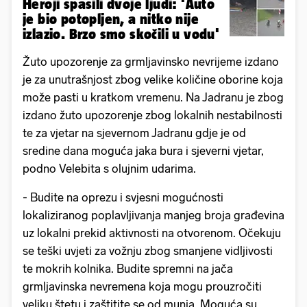
Heroji spasili dvoje ljudi: 'Auto
je bio potopljen, a nitko nije
izlazio. Brzo smo skočili u vodu'
Žuto upozorenje za grmljavinsko nevrijeme izdano
je za unutrašnjost zbog velike količine oborine koja
može pasti u kratkom vremenu. Na Jadranu je zbog
izdano žuto upozorenje zbog lokalnih nestabilnosti
te za vjetar na sjevernom Jadranu gdje je od
sredine dana moguća jaka bura i sjeverni vjetar,
podno Velebita s olujnim udarima.
- Budite na oprezu i svjesni mogućnosti
lokaliziranog poplavljivanja manjeg broja građevina
uz lokalni prekid aktivnosti na otvorenom. Očekuju
se teški uvjeti za vožnju zbog smanjene vidljivosti
te mokrih kolnika. Budite spremni na jača
grmljavinska nevremena koja mogu prouzročiti
veliku štetu i zaštitite se od munja. Moguća su