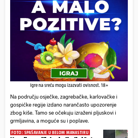
Igre na sreću mogu izazvati ovisnost. 18+
Na području osječke, zagrebačke, karlovačke i
gospićke regije izdano narančasto upozorenje
zbog kiše. Tamo se očekuju izraženi pljuskovi i
grmljavina, a moguće su i poplave.
FOTO: SPAŠAVANJE U BELOM MANASTIRU