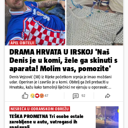
APEL OBITELJI
DRAMA HRVATA U IRSKOJ 'Naš
Denis je u komi, žele ga skinuti s
aparata! Molim vas, pomozite'
Denis Vejzović (38) iz Rijeke početkom srpnja je imao moždani
udar. Operiran je i završio je u komi. Obitelj ga želi prebaciti u
Hrvatsku, kažu kako tamošnji liječnici ne vjeruju u oporavak:
'Imamo 72 sata'
47
92
NESREĆA U ODRANSKOM OBREŽU
TEŠKA PROMETNA Tri osobe ostale
zarobljene u autu, vatrogasci ih
spašavali