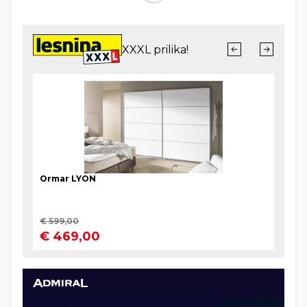
gospodinu Grmoji najveći problem dijeljenje “karti-
seksalica” mladima - što je netočno i on je to i sam
mogao provjeriti - nije mu istovremeno problem
što u školama vjerojatno neće biti nastavnika koji
bi to predavali.