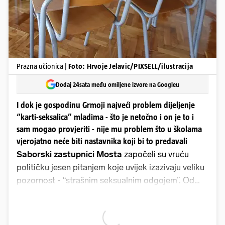
Prazna učionica |
Foto: Hrvoje Jelavic/PIXSELL/ilustracija
Dodaj 24sata među omiljene izvore na Googleu
I dok je gospodinu Grmoji najveći problem dijeljenje
“karti-seksalica” mladima - što je netočno i on je to i
sam mogao provjeriti - nije mu problem što u školama
vjerojatno neće biti nastavnika koji bi to predavali
Saborski zastupnici Mosta
započeli su vruću
političku jesen pitanjem koje uvijek izazivaju veliku
pozornost - “strašnim seksualnim odgojem”. Od
svih problema koji muče sustav, učenike i roditelje,
oni su, eto, izabrali onaj koji je isto važan, ali ne
onako kako su oni to predstavili. I dok je