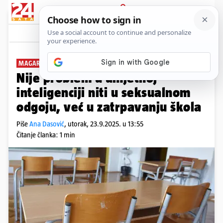
PRIJAVA
News
Komentari
2
MAGAREĆA KLUPA
PLUS+
Nije problem u umjetnoj
inteligenciji niti u seksualnom
odgoju, već u zatrpavanju škola
Piše
Ana Dasović
,
utorak, 23.9.2025. u 13:55
Čitanje članka: 1 min