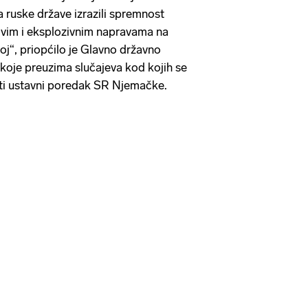
 ruske države izrazili spremnost
ivim i eksplozivnim napravama na
j“, priopćilo je Glavno državno
 koje preuzima slučajeva kod kojih se
iti ustavni poredak SR Njemačke.