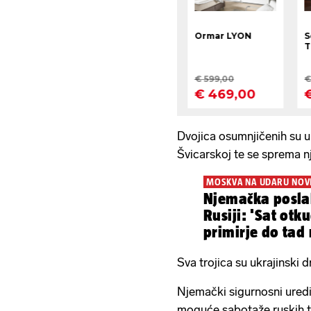
Dvojica osumnjičenih su uh
Švicarskoj te se sprema 
MOSKVA NA UDARU NOVI
Njemačka posla
Rusiji: 'Sat otk
primirje do tad
snazi...'
Sva trojica su ukrajinski dr
Njemački sigurnosni ured
moguće sabotaže ruskih ta