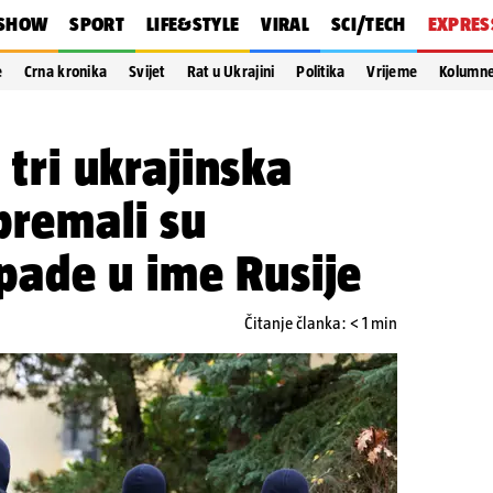
SHOW
SPORT
LIFE&STYLE
VIRAL
SCI/TECH
EXPRES
e
Crna kronika
Svijet
Rat u Ukrajini
Politika
Vrijeme
Kolumn
i tri ukrajinska
premali su
ade u ime Rusije
Čitanje članka: < 1 min