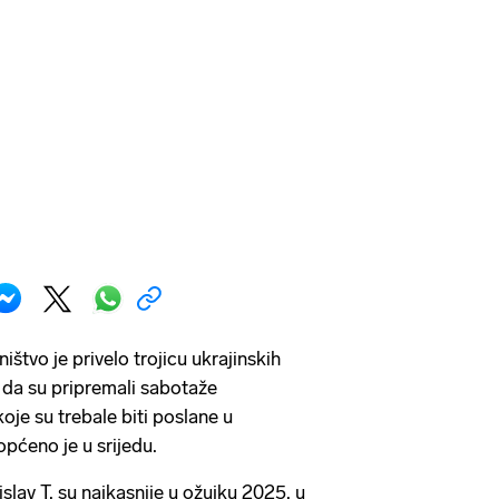
tvo je privelo trojicu ukrajinskih
da su pripremali sabotaže
je su trebale biti poslane u
pćeno je u srijedu.
islav T. su najkasnije u ožujku 2025. u