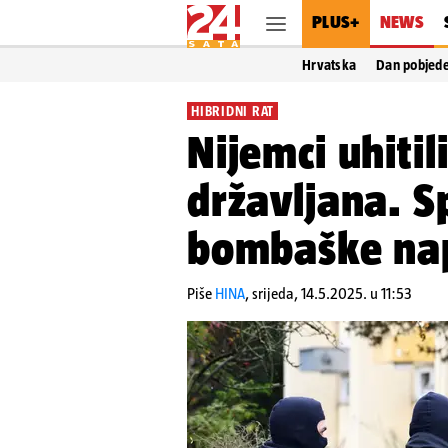
PLUS+
NEWS
Hrvatska
Dan pobjed
HIBRIDNI RAT
Nijemci uhitil
državljana. S
bombaške nap
Piše
HINA
,
srijeda, 14.5.2025. u 11:53