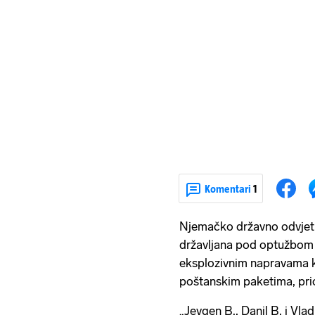
Komentari
1
Njemačko državno odvjetniš
državljana pod optužbom 
eksplozivnim napravama ko
poštanskim paketima, prio
„Jevgen B., Danil B. i Vlad