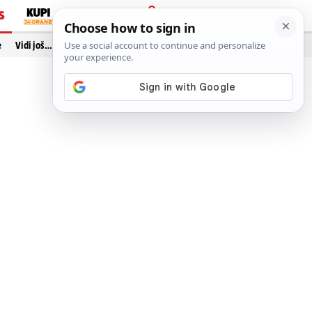
S
PRIJAVA
e
Vidi još…