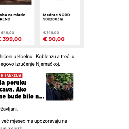
ićeni u Koelnu i Koblenzu a treći u
njegovo izručenje Njemačkoj.
H SANKCIJA
la poruku
ucava. Ako
 ne bude bilo na
žavljani.
i već mjesecima upozoravaju na
jnih službi.