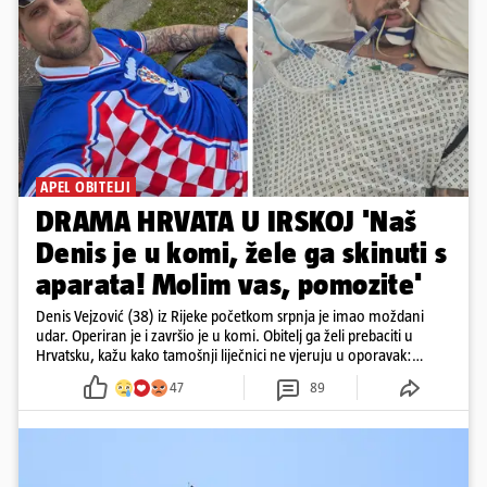
APEL OBITELJI
DRAMA HRVATA U IRSKOJ 'Naš
Denis je u komi, žele ga skinuti s
aparata! Molim vas, pomozite'
Denis Vejzović (38) iz Rijeke početkom srpnja je imao moždani
udar. Operiran je i završio je u komi. Obitelj ga želi prebaciti u
Hrvatsku, kažu kako tamošnji liječnici ne vjeruju u oporavak:
'Imamo 72 sata'
47
89