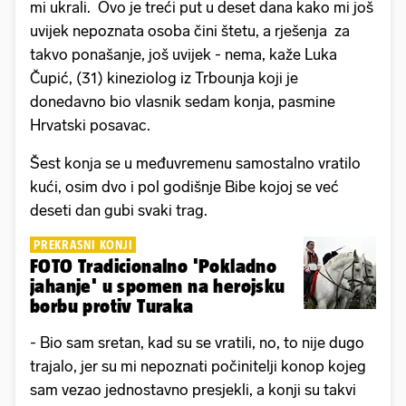
mi ukrali. Ovo je treći put u deset dana kako mi još
uvijek nepoznata osoba čini štetu, a rješenja za
takvo ponašanje, još uvijek - nema, kaže Luka
Čupić, (31) kineziolog iz Trbounja koji je
donedavno bio vlasnik sedam konja, pasmine
Hrvatski posavac.
Šest konja se u međuvremenu samostalno vratilo
kući, osim dvo i pol godišnje Bibe kojoj se već
deseti dan gubi svaki trag.
PREKRASNI KONJI
FOTO Tradicionalno 'Pokladno
jahanje' u spomen na herojsku
borbu protiv Turaka
- Bio sam sretan, kad su se vratili, no, to nije dugo
trajalo, jer su mi nepoznati počinitelji konop kojeg
sam vezao jednostavno presjekli, a konji su takvi