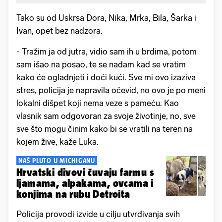
Tako su od Uskrsa Dora, Nika, Mrka, Bila, Šarka i
Ivan, opet bez nadzora.
- Tražim ja od jutra, vidio sam ih u brdima, potom
sam išao na posao, te se nadam kad se vratim
kako će ogladnjeti i doći kući. Sve mi ovo izaziva
stres, policija je napravila očevid, no ovo je po meni
lokalni dišpet koji nema veze s pameću. Kao
vlasnik sam odgovoran za svoje životinje, no, sve
sve što mogu činim kako bi se vratili na teren na
kojem žive, kaže Luka.
NAŠ PLUTO U MICHIGANU
Hrvatski divovi čuvaju farmu s
ljamama, alpakama, ovcama i
konjima na rubu Detroita
Policija provodi izvide u cilju utvrđivanja svih