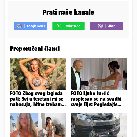
Prati naše kanale
Preporučeni članci
FOTO Zbog svog izgleda
FOTO Ljubo Jurčić
pati: Svi u teretani mi se
rasplesao se na svadbi
nabacuju, hitno trebam
svoje Tije: Pogledajte
tjelohranitelja!
kako je izgledalo
vjenčanje...