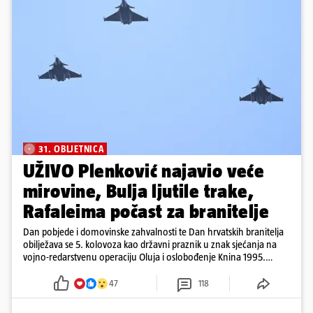
31. OBLJETNICA
UŽIVO Plenković najavio veće
mirovine, Bulja ljutile trake,
Rafaleima počast za branitelje
Dan pobjede i domovinske zahvalnosti te Dan hrvatskih branitelja
obilježava se 5. kolovoza kao državni praznik u znak sjećanja na
vojno-redarstvenu operaciju Oluja i oslobođenje Knina 1995.
godine
47
118