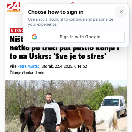
PRIJAVA
News
Komentari
2
U TRBOUNJU
Ništa im nije sveto! Luki je
netko po treći put pustio konje i
to na Uskrs: 'Sve je to stres'
Piše
Petra Mustać
,
utorak, 22.4.2025. u 14:52
Čitanje članka: 1 min