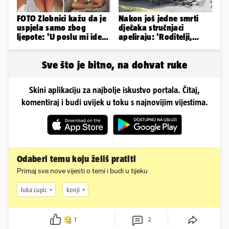
FOTO Zlobnici kažu da je
Nakon još jedne smrti
uspjela samo zbog
dječaka stručnjaci
ljepote: 'U poslu mi ide
apeliraju: 'Roditelji,
jer imam strategiju'
električni romobili nisu
igračke'
Sve što je bitno, na dohvat ruke
Skini aplikaciju za najbolje iskustvo portala. Čitaj,
komentiraj i budi uvijek u toku s najnovijim vijestima.
Odaberi temu koju želiš pratiti
Primaj sve nove vijesti o temi i budi u tijeku
luka cupic
konji
1
2