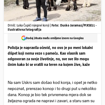
Drniš: Luka Čupići njegovi konji |
Foto: Dusko Jaramaz/PIXSELL -
ilustrativna fotografija
Dodaj 24sata među omiljene izvore na Googleu
Policija je napravila očevid, no ovo je po meni lokalni
dišpet koji nema veze s pameću. Kao vlasnik sam
odgovoran za svoje životinje, no, sve sve što mogu
činim kako bi se vratili na teren na kojem žive, kaže
Na sam Uskrs sam došao kod konja, i opet je netko
nepoznat, prerezao konop i to drugi put u nekoliko
dana. Konop je bio tek privremena mjera dok se
željezna ograda ne napravi i zavari, a staru sam su