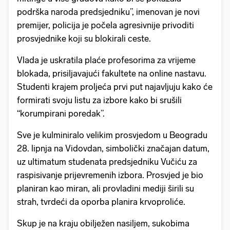
podrška naroda predsjedniku”, imenovan je novi
premijer, policija je počela agresivnije privoditi
prosvjednike koji su blokirali ceste.
Vlada je uskratila plaće profesorima za vrijeme
blokada, prisiljavajući fakultete na online nastavu.
Studenti krajem proljeća prvi put najavljuju kako će
formirati svoju listu za izbore kako bi srušili
“korumpirani poredak”.
Sve je kulminiralo velikim prosvjedom u Beogradu
28. lipnja na Vidovdan, simbolički značajan datum,
uz ultimatum studenata predsjedniku Vučiću za
raspisivanje prijevremenih izbora. Prosvjed je bio
planiran kao miran, ali provladini mediji širili su
strah, tvrdeći da oporba planira krvoproliće.
Skup je na kraju obilježen nasiljem, sukobima