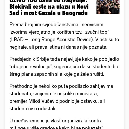
UŽIVO 100 dana od tragedije:
Blokirali ceste na ulazu u Novi
Sad i most Gazela u Beogradu
Prema brojnim svjedočanstvima i neovisnim
izvorima vjerojatno je korišten tzv. "zvučni top"
(LRAD – Long Range Acoustic Device). Vlasti su to
negirale, ali prava istina ni danas nije poznata.
Predsjednik Srbije tada najavljuje kako je pobijedio
“obojenu revoluciju”, sugerirajući da su studenti dio
šireg plana zapadnih sila koje ga žele srušiti.
Prethodno je nekoliko puta podilazio zahtjevima
studenata, smijenio je nekoliko ministara,
premijer Miloš Vučević podnio je ostavku, ali
studenti nisu odustali.
U međuvremenu je vlast organizirala kontra
mitinge u više gradova kako bi se pokazala”