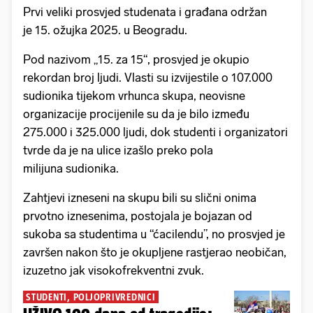
Prvi veliki prosvjed studenata i građana održan
je 15. ožujka 2025. u Beogradu.
Pod nazivom „15. za 15“, prosvjed je okupio
rekordan broj ljudi. Vlasti su izvijestile o 107.000
sudionika tijekom vrhunca skupa, neovisne
organizacije procijenile su da je bilo između
275.000 i 325.000 ljudi, dok studenti i organizatori
tvrde da je na ulice izašlo preko pola
milijuna sudionika.
Zahtjevi izneseni na skupu bili su slični onima
prvotno iznesenima, postojala je bojazan od
sukoba sa studentima u “ćacilendu”, no prosvjed je
završen nakon što je okupljene rastjerao neobičan,
izuzetno jak visokofrekventni zvuk.
STUDENTI, POLJOPRIVREDNICI