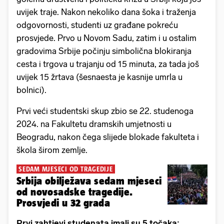
uvijek traje. Nakon nekoliko dana šoka i traženja
odgovornosti, studenti uz građane pokreću
prosvjede. Prvo u Novom Sadu, zatim i u ostalim
gradovima Srbije počinju simbolična blokiranja
cesta i trgova u trajanju od 15 minuta, za tada još
uvijek 15 žrtava (šesnaesta je kasnije umrla u
bolnici).
Prvi veći studentski skup zbio se 22. studenoga
2024. na Fakultetu dramskih umjetnosti u
Beogradu, nakon čega slijede blokade fakulteta i
škola širom zemlje.
SEDAM MJESECI OD TRAGEDIJE
Srbija obilježava sedam mjeseci
od novosadske tragedije.
Prosvjedi u 32 grada
Prvi zahtjevi studenata imali su 5 točaka: