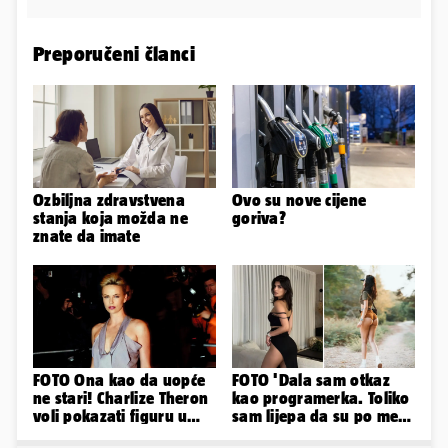
Preporučeni članci
Ozbiljna zdravstvena
Ovo su nove cijene
stanja koja možda ne
goriva?
znate da imate
FOTO Ona kao da uopće
FOTO 'Dala sam otkaz
ne stari! Charlize Theron
kao programerka. Toliko
voli pokazati figuru u
sam lijepa da su po meni
golišavim izdanjima...
napravili lutku'