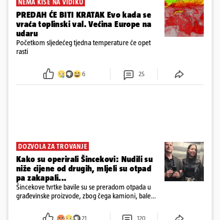
NEMA KIŠE NA VIDIKU
PREDAH ĆE BITI KRATAK Evo kada se
vraća toplinski val. Većina Europe na
udaru
Početkom sljedećeg tjedna temperature će opet
rasti
6
25
DOZVOLA ZA TROVANJE
Kako su operirali Šincekovi: Nudili su
niže cijene od drugih, mljeli su otpad
pa zakapali...
Šincekove tvrtke bavile su se preradom otpada u
građevinske proizvode, zbog čega kamioni, bale
plastike i samljeveni materijal dugo nisu izazivali
sumnju
21
120