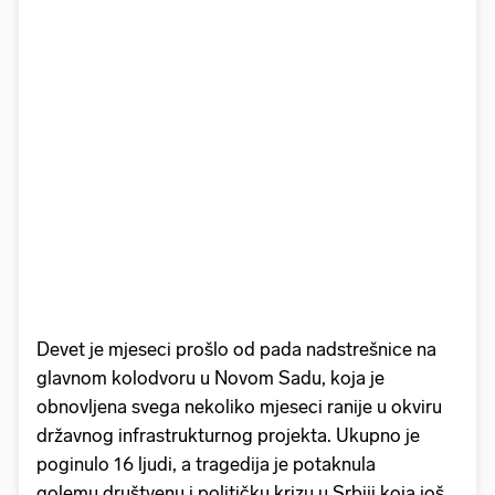
Devet je mjeseci prošlo od pada nadstrešnice na
glavnom kolodvoru u Novom Sadu, koja je
obnovljena svega nekoliko mjeseci ranije u okviru
državnog infrastrukturnog projekta. Ukupno je
poginulo 16 ljudi, a tragedija je potaknula
golemu društvenu i političku krizu u Srbiji koja još