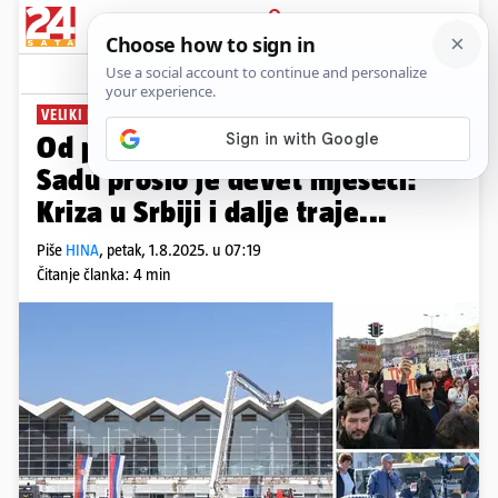
PRIJAVA
News
Komentari
1
VELIKI PROSVJEDI
Od pada nadstrešnice u Novom
Sadu prošlo je devet mjeseci:
Kriza u Srbiji i dalje traje...
Piše
HINA
,
petak, 1.8.2025. u 07:19
Čitanje članka: 4 min