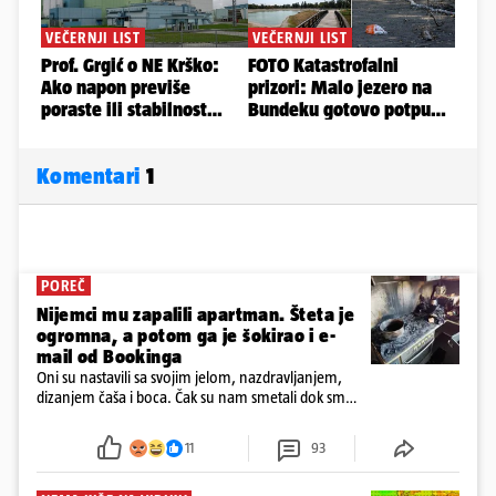
Komentari
1
POREČ
Nijemci mu zapalili apartman. Šteta je
ogromna, a potom ga je šokirao i e-
mail od Bookinga
Oni su nastavili sa svojim jelom, nazdravljanjem,
dizanjem čaša i boca. Čak su nam smetali dok smo
u panici kupili crijeva kako bismo pokušali ugasiti
požar, rekao je vlasnik
11
93