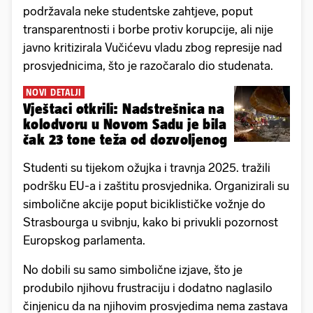
podržavala neke studentske zahtjeve, poput
transparentnosti i borbe protiv korupcije, ali nije
javno kritizirala Vučićevu vladu zbog represije nad
prosvjednicima, što je razočaralo dio studenata.
NOVI DETALJI
Vještaci otkrili: Nadstrešnica na
kolodvoru u Novom Sadu je bila
čak 23 tone teža od dozvoljenog
Studenti su tijekom ožujka i travnja 2025. tražili
podršku EU-a i zaštitu prosvjednika. Organizirali su
simbolične akcije poput biciklističke vožnje do
Strasbourga u svibnju, kako bi privukli pozornost
Europskog parlamenta.
No dobili su samo simbolične izjave, što je
produbilo njihovu frustraciju i dodatno naglasilo
činjenicu da na njihovim prosvjedima nema zastava