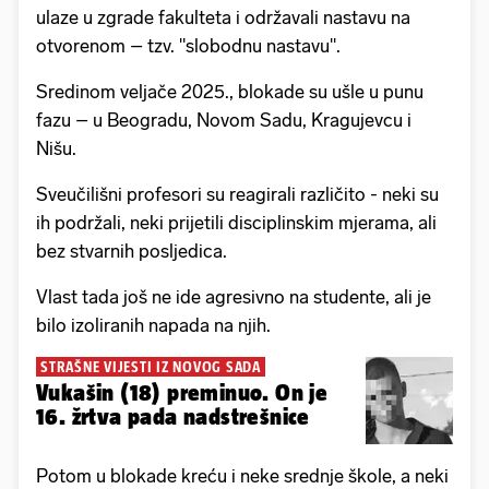
ulaze u zgrade fakulteta i održavali nastavu na
otvorenom – tzv. "slobodnu nastavu".
Sredinom veljače 2025., blokade su ušle u punu
fazu – u Beogradu, Novom Sadu, Kragujevcu i
Nišu.
Sveučilišni profesori su reagirali različito - neki su
ih podržali, neki prijetili disciplinskim mjerama, ali
bez stvarnih posljedica.
Vlast tada još ne ide agresivno na studente, ali je
bilo izoliranih napada na njih.
STRAŠNE VIJESTI IZ NOVOG SADA
Vukašin (18) preminuo. On je
16. žrtva pada nadstrešnice
Potom u blokade kreću i neke srednje škole, a neki