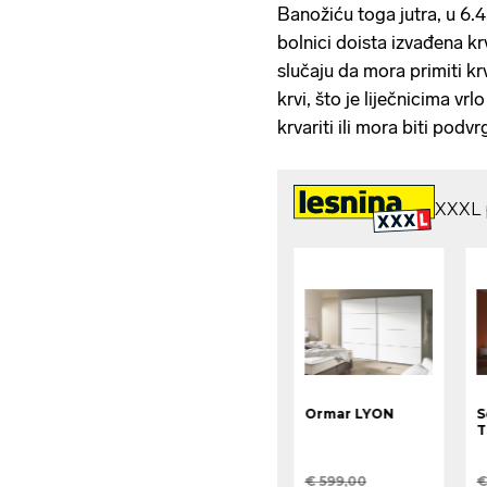
Banožiću toga jutra, u 6.
bolnici doista izvađena kr
slučaju da mora primiti krv,
krvi, što je liječnicima v
krvariti ili mora biti podvr