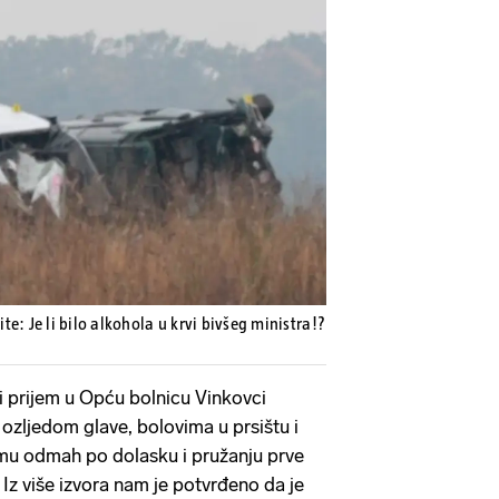
Pokretanje videa...
e: Je li bilo alkohola u krvi bivšeg ministra!?
ni prijem u Opću bolnicu Vinkovci
zljedom glave, bolovima u prsištu i
u odmah po dolasku i pružanju prve
Iz više izvora nam je potvrđeno da je