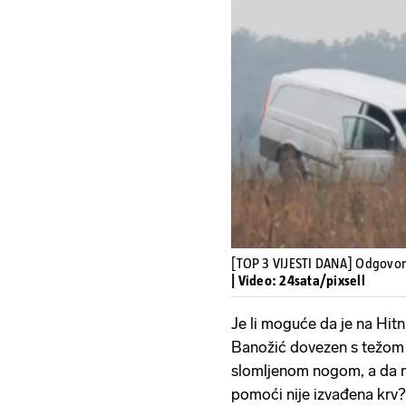
[TOP 3 VIJESTI DANA] Odgovorit
| Video: 24sata/pixsell
Je li moguće da je na Hit
Banožić dovezen s težom o
slomljenom nogom, a da m
pomoći nije izvađena krv? 