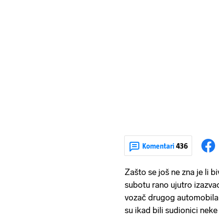
Komentari
436
Zašto se još ne zna je li b
subotu rano ujutro izazva
vozač drugog automobila, 
su ikad bili sudionici nek