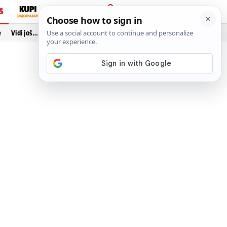
S
PRIJAVA
e
Vidi još…