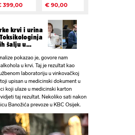
ke krvi i urina
 Toksikologinja
ih šalju u
analize pokazao je, govore nam
lkohola u krvi. Taj je rezultat kao
službenom laboratoriju u vinkovačkoj
d stoji upisan u medicinski dokument u
ici koji ulaze u medicinski karton
djeti taj rezultat. Nekoliko sati nakon
nicu Banožića prevoze u KBC Osijek.