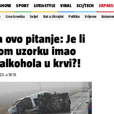
SHOW
SPORT
LIFE&STYLE
VIRAL
SCI/TECH
EXPRES
e
Crna kronika
Svijet
Rat u Ukrajini
Politika
Vrijeme
Kolumn
ovo pitanje: Je li
vom uzorku imao
alkohola u krvi?!
23. u 18:15