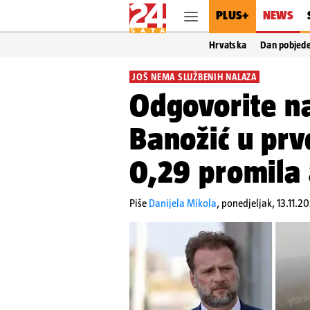
PLUS+
NEWS
Hrvatska
Dan pobjed
JOŠ NEMA SLUŽBENIH NALAZA
Odgovorite na 
Banožić u pr
0,29 promila 
Piše
Danijela Mikola
,
ponedjeljak, 13.11.20