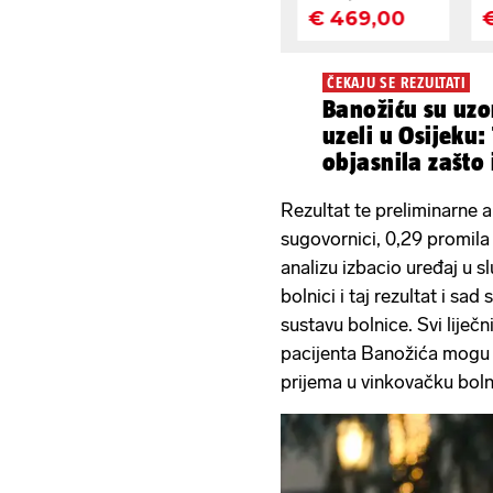
ČEKAJU SE REZULTATI
Banožiću su uzor
uzeli u Osijeku:
objasnila zašto 
Zagreb
Rezultat te preliminarne 
sugovornici, 0,29 promila a
analizu izbacio uređaj u 
bolnici i taj rezultat i sa
sustavu bolnice. Svi liječn
pacijenta Banožića mogu vi
prijema u vinkovačku bol