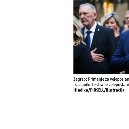
Zagreb: Primanje za veleposlan
izaslanike te strane veleposlan
Hladika/PIXSELL/ilustracija