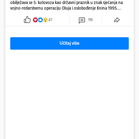
obilježava se 5. kolovoza kao državni praznik u znak sjećanja na
vojno-redarstvenu operaciju Oluja i oslobođenje Knina 1995.
godine
47
119
Učitaj više