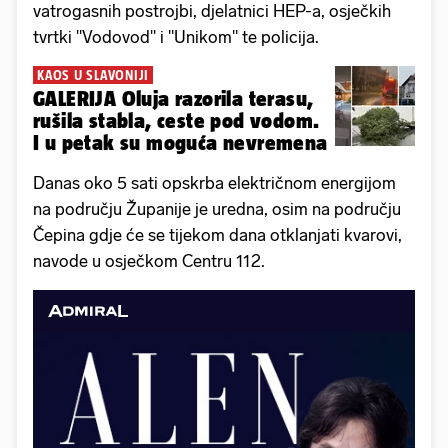
vatrogasnih postrojbi, djelatnici HEP-a, osječkih
tvrtki "Vodovod" i "Unikom" te policija.
KAOS U SLAVONIJI
GALERIJA Oluja razorila terasu,
rušila stabla, ceste pod vodom.
I u petak su moguća nevremena
Danas oko 5 sati opskrba električnom energijom
na području Županije je uredna, osim na području
Čepina gdje će se tijekom dana otklanjati kvarovi,
navode u osječkom Centru 112.