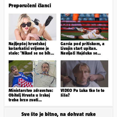
Preporučeni članci
Najljepšoj hrvatskoj
Garcia pod pritiskom, a
košarkašici vrijeme je
Livajin start upitan.
stalo: 'Nikad se ne bih
Navijači Hajduka se
fotografirala za
nadaju da neće biti
Playboy...'
straha
Ministarstvo zdravstva:
VIDEO Pa Luka tko te to
Obitelj Hrvata u Irskoj
šiša?
treba brzo zvati
veleposlanstvo. Pomoći
ćemo
Sve što je bitno, na dohvat ruke