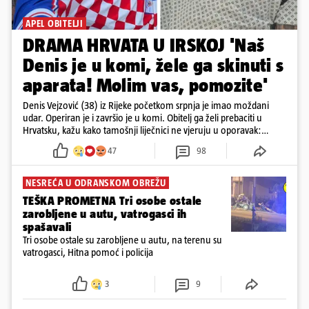
APEL OBITELJI
DRAMA HRVATA U IRSKOJ 'Naš
Denis je u komi, žele ga skinuti s
aparata! Molim vas, pomozite'
Denis Vejzović (38) iz Rijeke početkom srpnja je imao moždani
udar. Operiran je i završio je u komi. Obitelj ga želi prebaciti u
Hrvatsku, kažu kako tamošnji liječnici ne vjeruju u oporavak:
'Imamo 72 sata'
47
98
NESREĆA U ODRANSKOM OBREŽU
TEŠKA PROMETNA Tri osobe ostale
zarobljene u autu, vatrogasci ih
spašavali
Tri osobe ostale su zarobljene u autu, na terenu su
vatrogasci, Hitna pomoć i policija
3
9