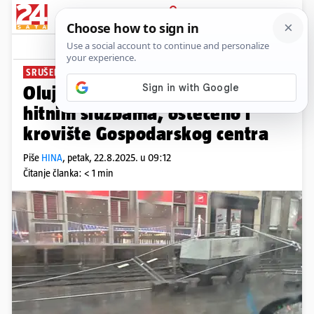
PRIJAVA
News
Komentari
0
SRUŠENA BROJNA STABLA
Oluja u Osijeku! 120 poziva
hitnim službama, oštećeno i
krovište Gospodarskog centra
Piše
HINA
,
petak, 22.8.2025. u 09:12
Čitanje članka: < 1 min