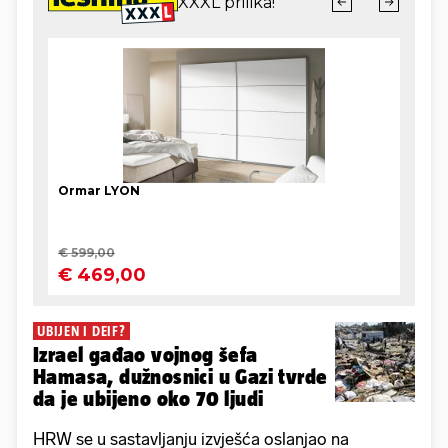
UBIJEN I DEIF?
Izrael gađao vojnog šefa
Hamasa, dužnosnici u Gazi tvrde
da je ubijeno oko 70 ljudi
HRW se u sastavljanju izvješća oslanjao na