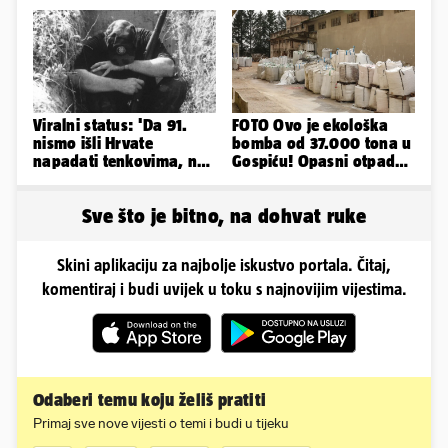
Viralni status: 'Da 91.
FOTO Ovo je ekološka
nismo išli Hrvate
bomba od 37.000 tona u
napadati tenkovima, ne
Gospiću! Opasni otpad
bi 95. bežali na
prijetnja je i ljudima
traktorima'
Sve što je bitno, na dohvat ruke
Skini aplikaciju za najbolje iskustvo portala. Čitaj,
komentiraj i budi uvijek u toku s najnovijim vijestima.
Odaberi temu koju želiš pratiti
Primaj sve nove vijesti o temi i budi u tijeku