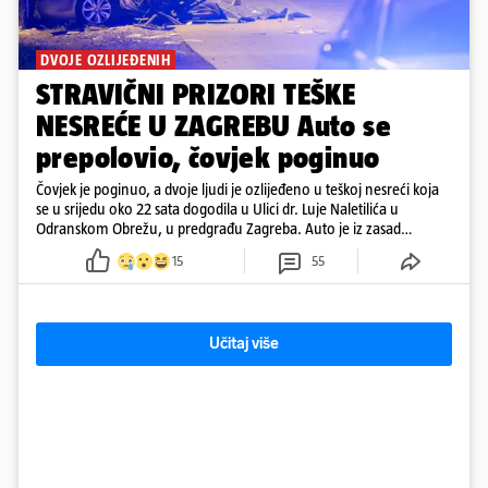
DVOJE OZLIJEĐENIH
STRAVIČNI PRIZORI TEŠKE
NESREĆE U ZAGREBU Auto se
prepolovio, čovjek poginuo
Čovjek je poginuo, a dvoje ljudi je ozlijeđeno u teškoj nesreći koja
se u srijedu oko 22 sata dogodila u Ulici dr. Luje Naletilića u
Odranskom Obrežu, u predgrađu Zagreba. Auto je iz zasad
neutvrđenih razloga sletio s kolnika, a od siline udara vozilo se
15
55
prepolovilo.
Učitaj više