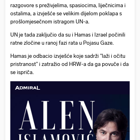
razgovore s preživjelima, spasiocima, liječnicima i
ostalima, a izvješće se velikim dijelom poklapa s
prošlomjesečnom istragom UN-a.
UN je tada zaključio da su i Hamas i Izrael počinili
ratne zločine u ranoj fazi rata u Pojasu Gaze.
Hamas je odbacio izvješće koje sadrži "laži i očitu
pristranost" i zatražio od HRW-a da ga povuče i da
se ispriča.