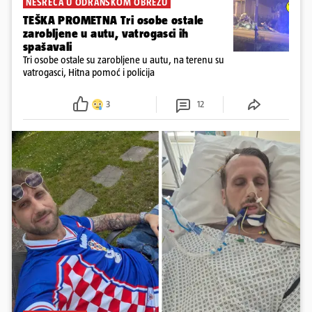
NESREĆA U ODRANSKOM OBREŽU
TEŠKA PROMETNA Tri osobe ostale
zarobljene u autu, vatrogasci ih
spašavali
Tri osobe ostale su zarobljene u autu, na terenu su
vatrogasci, Hitna pomoć i policija
3
12