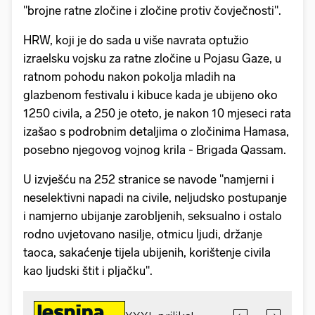
"brojne ratne zločine i zločine protiv čovječnosti".
HRW, koji je do sada u više navrata optužio
izraelsku vojsku za ratne zločine u Pojasu Gaze, u
ratnom pohodu nakon pokolja mladih na
glazbenom festivalu i kibuce kada je ubijeno oko
1250 civila, a 250 je oteto, je nakon 10 mjeseci rata
izašao s podrobnim detaljima o zločinima Hamasa,
posebno njegovog vojnog krila - Brigada Qassam.
U izvješću na 252 stranice se navode "namjerni i
neselektivni napadi na civile, neljudsko postupanje
i namjerno ubijanje zarobljenih, seksualno i ostalo
rodno uvjetovano nasilje, otmicu ljudi, držanje
taoca, sakaćenje tijela ubijenih, korištenje civila
kao ljudski štit i pljačku".