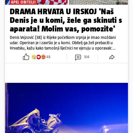
APEL OBITELJI
DRAMA HRVATA U IRSKOJ 'Naš
Denis je u komi, žele ga skinuti s
aparata! Molim vas, pomozite'
Denis Vejzović (38) iz Rijeke početkom srpnja je imao moždani
udar. Operiran je i završio je u komi. Obitelj ga želi prebaciti u
Hrvatsku, kažu kako tamošnji liječnici ne vjeruju u oporavak:
'Imamo 72 sata'
48
104