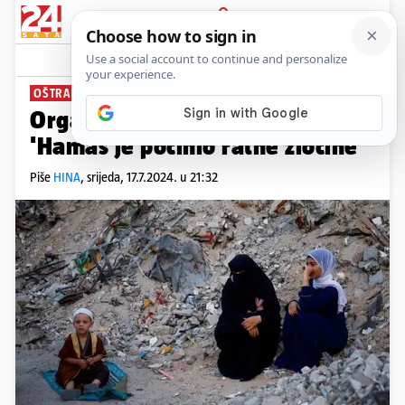
PRIJAVA
News
Komentari
15
OŠTRA OSUDA
Organizacija za ljudska prava:
'Hamas je počinio ratne zločine'
Piše
HINA
,
srijeda, 17.7.2024. u 21:32