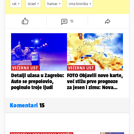
rat
izrael
hamas
crna kronika
15
Komentari
15