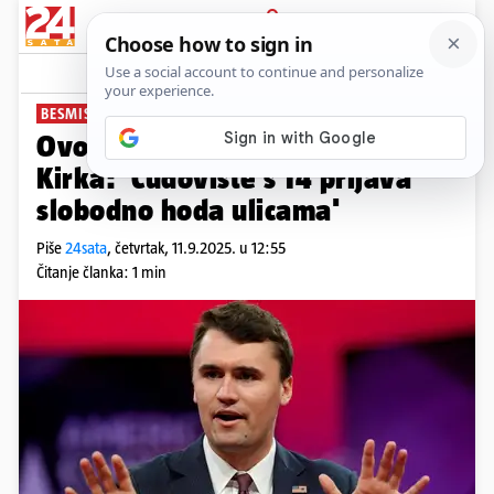
PRIJAVA
News
Komentari
22
BESMISLENO UBOJSTVO
Ovo je zadnja objava Charlieja
Kirka: 'Čudovište s 14 prijava
slobodno hoda ulicama'
Piše
24sata
,
četvrtak, 11.9.2025. u 12:55
Čitanje članka: 1 min