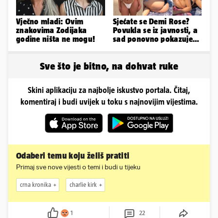
Vječno mladi: Ovim
Sjećate se Demi Rose?
znakovima Zodijaka
Povukla se iz javnosti, a
godine ništa ne mogu!
sad ponovno pokazuje
obline. Ovako izgleda
Sve što je bitno, na dohvat ruke
Skini aplikaciju za najbolje iskustvo portala. Čitaj,
komentiraj i budi uvijek u toku s najnovijim vijestima.
Odaberi temu koju želiš pratiti
Primaj sve nove vijesti o temi i budi u tijeku
crna kronika
charlie kirk
1
22