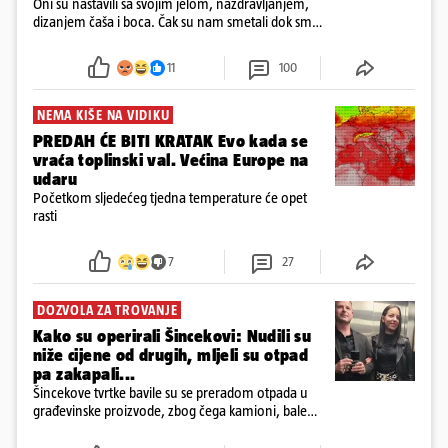
Oni su nastavili sa svojim jelom, nazdravljanjem,
dizanjem čaša i boca. Čak su nam smetali dok smo
u panici kupili crijeva kako bismo pokušali ugasiti
požar, rekao je vlasnik
11
100
NEMA KIŠE NA VIDIKU
PREDAH ĆE BITI KRATAK Evo kada se
vraća toplinski val. Većina Europe na
udaru
Početkom sljedećeg tjedna temperature će opet
rasti
7
27
DOZVOLA ZA TROVANJE
Kako su operirali Šincekovi: Nudili su
niže cijene od drugih, mljeli su otpad
pa zakapali...
Šincekove tvrtke bavile su se preradom otpada u
građevinske proizvode, zbog čega kamioni, bale
plastike i samljeveni materijal dugo nisu izazivali
sumnju