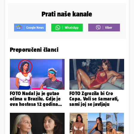
Prati naše kanale
Preporučeni članci
FOTO Nadal ju je gutao
FOTO Zgrozila bi Cro
očima u Brazilu. Gdje je
Copa. Voli se šamarati,
ova hostesa 12 godina
sami joj se javljaju
poslije i kako izgleda?