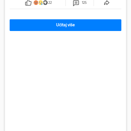
22
125
Učitaj više