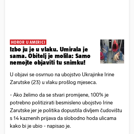
HOROR U AMERICI
Izbo ju je u vlaku. Umirala je
sama. Obitelj je molila: Samo
nemojte objaviti tu snimku!
U objavi se osvrnuo na ubojstvo Ukrajinke Irine
Zarutske (23) u vlaku prošlog mjeseca.
- Ako želimo da se stvari promijene, 100% je
potrebno politizirati besmisleno ubojstvo Irine
Zarutske jer je politika dopustila divljem čudovištu
s 14 kaznenih prijava da slobodno hoda ulicama
kako bi je ubio - napisao je.