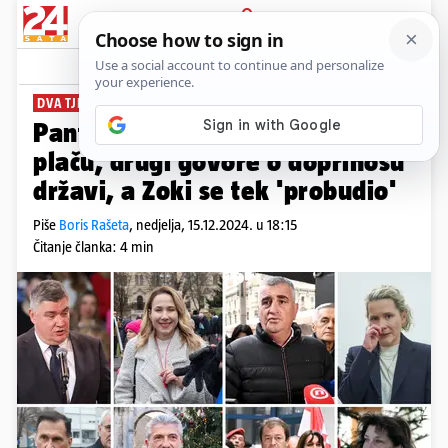
PRIJAVA
News
Komentari
24
DVA TJEDNA DO IZBORA
PLUS+
Pantovčak zvan čežnja: Jedni
plaču, drugi govore o doprinosu
državi, a Zoki se tek 'probudio'
Piše
Boris Rašeta
,
nedjelja, 15.12.2024. u 18:15
Čitanje članka: 4 min