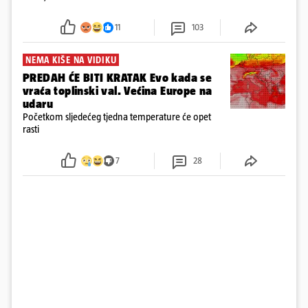
u panici kupili crijeva kako bismo pokušali ugasiti
požar, rekao je vlasnik
11
103
NEMA KIŠE NA VIDIKU
PREDAH ĆE BITI KRATAK Evo kada se
vraća toplinski val. Većina Europe na
udaru
Početkom sljedećeg tjedna temperature će opet
rasti
7
28