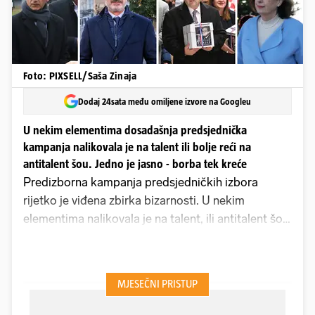
Foto: PIXSELL/Saša Zinaja
Dodaj 24sata među omiljene izvore na Googleu
U nekim elementima dosadašnja predsjednička
kampanja nalikovala je na talent ili bolje reći na
antitalent šou. Jedno je jasno - borba tek kreće
Predizborna kampanja predsjedničkih izbora
rijetko je viđena zbirka bizarnosti. U nekim
elementima nalikovala je na talent, ili antitalent šou.
Suze Nike Tokića Kartela postale su viralne i prije
nego što su se osušile: spot s njegovom izjavom -
koju će teško itko nadmašiti - odmah je postao hit
na TikToku, mreži koja živi od oriđinala.