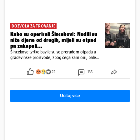
DOZVOLA ZA TROVANJE
Kako su operirali Šincekovi: Nudili su
niže cijene od drugih, mljeli su otpad
pa zakapali...
Šincekove tvrtke bavile su se preradom otpada u
građevinske proizvode, zbog čega kamioni, bale
plastike i samljeveni materijal dugo nisu izazivali
sumnju
22
135
Učitaj više