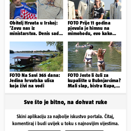
Obitelj Hrvata u Irskoj:
FOTO Prije 11 godina
'Zovu nas iz
pjevala je himnu na
ministarstva. Denis sada
mimohodu, evo kako
ima temperaturu. Strah
danas izgleda Mia
nas je'
Negovetić
FOTO Na Savi 365 dana:
FOTO Jeste li čuli za
Jedina hrvatska ulica
kupalište u Bubnjarcima?
koja živi na vodi
Mali slap, bistra Kupa,
šumski hlad - prava
idila!
Sve što je bitno, na dohvat ruke
Skini aplikaciju za najbolje iskustvo portala. Čitaj,
komentiraj i budi uvijek u toku s najnovijim vijestima.