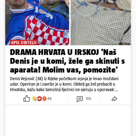
APEL OBITELJI
DRAMA HRVATA U IRSKOJ 'Naš
Denis je u komi, žele ga skinuti s
aparata! Molim vas, pomozite'
Denis Vejzović (38) iz Rijeke početkom srpnja je imao moždani
udar. Operiran je i završio je u komi. Obitelj ga želi prebaciti u
Hrvatsku, kažu kako tamošnji liječnici ne vjeruju u oporavak:
'Imamo 72 sata'
48
105