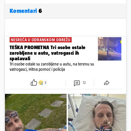
Komentari
6
NESREĆA U ODRANSKOM OBREŽU
TEŠKA PROMETNA Tri osobe ostale
zarobljene u autu, vatrogasci ih
spašavali
Tri osobe ostale su zarobljene u autu, na terenu su
vatrogasci, Hitna pomoć i policija
3
12