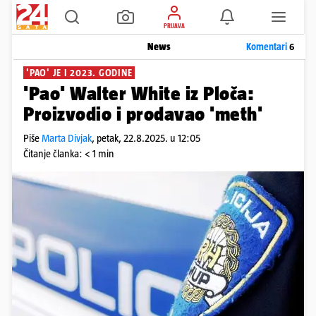
PRIJAVA
News
Komentari
6
'PAO' JE I 2023. GODINE
'Pao' Walter White iz Ploča:
Proizvodio i prodavao 'meth'
Piše
Marta Divjak
,
petak, 22.8.2025. u 12:05
Čitanje članka: < 1 min