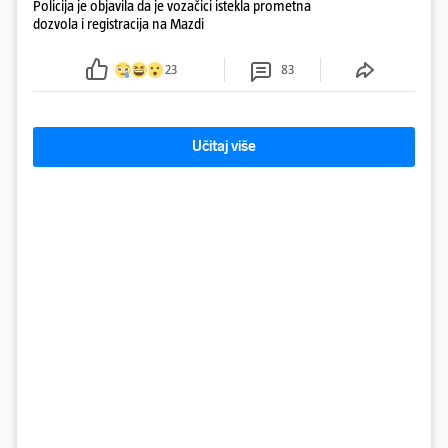
Policija je objavila da je vozačici istekla prometna
dozvola i registracija na Mazdi
23
83
Učitaj više