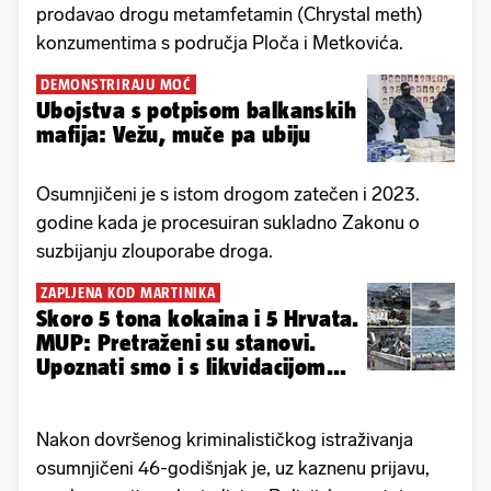
prodavao drogu metamfetamin (Chrystal meth)
konzumentima s područja Ploča i Metkovića.
DEMONSTRIRAJU MOĆ
Ubojstva s potpisom balkanskih
mafija: Vežu, muče pa ubiju
Osumnjičeni je s istom drogom zatečen i 2023.
godine kada je procesuiran sukladno Zakonu o
suzbijanju zlouporabe droga.
ZAPLJENA KOD MARTINIKA
Skoro 5 tona kokaina i 5 Hrvata.
MUP: Pretraženi su stanovi.
Upoznati smo i s likvidacijom...
Nakon dovršenog kriminalističkog istraživanja
osumnjičeni 46-godišnjak je, uz kaznenu prijavu,