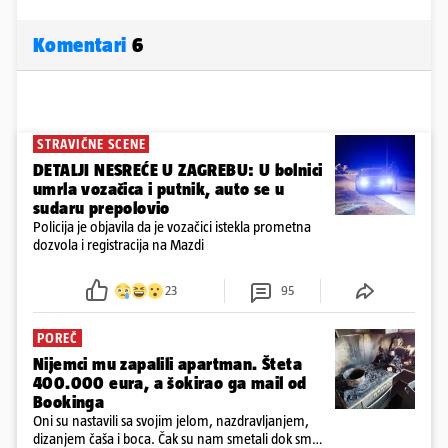
Komentari
6
STRAVIČNE SCENE
DETALJI NESREĆE U ZAGREBU: U bolnici
umrla vozačica i putnik, auto se u
sudaru prepolovio
Policija je objavila da je vozačici istekla prometna
dozvola i registracija na Mazdi
23
95
POREČ
Nijemci mu zapalili apartman. Šteta
400.000 eura, a šokirao ga mail od
Bookinga
Oni su nastavili sa svojim jelom, nazdravljanjem,
dizanjem čaša i boca. Čak su nam smetali dok smo