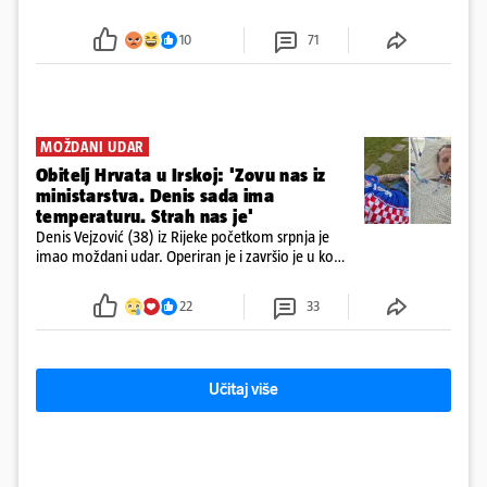
u panici kupili crijeva kako bismo pokušali ugasiti
požar, rekao je vlasnik
10
71
MOŽDANI UDAR
Obitelj Hrvata u Irskoj: 'Zovu nas iz
ministarstva. Denis sada ima
temperaturu. Strah nas je'
Denis Vejzović (38) iz Rijeke početkom srpnja je
imao moždani udar. Operiran je i završio je u komi.
Obitelj ga želi prebaciti u Hrvatsku, kažu kako
tamošnji liječnici ne vjeruju u oporavak: 'Imamo
22
33
72 sata'
Učitaj više