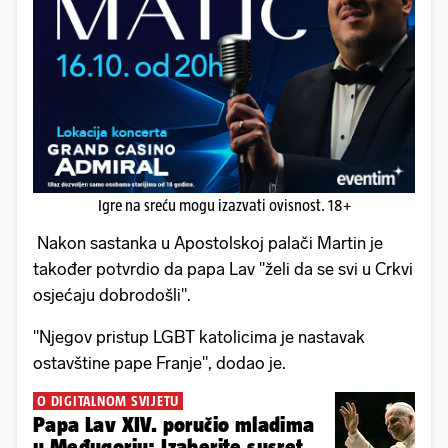
Igre na sreću mogu izazvati ovisnost. 18+
Nakon sastanka u Apostolskoj palači Martin je
također potvrdio da papa Lav "želi da se svi u Crkvi
osjećaju dobrodošli".
"Njegov pristup LGBT katolicima je nastavak
ostavštine pape Franje", dodao je.
O DIGITALNOM SVIJETU
Papa Lav XIV. poručio mladima
u Međugorju: Izaberite susret