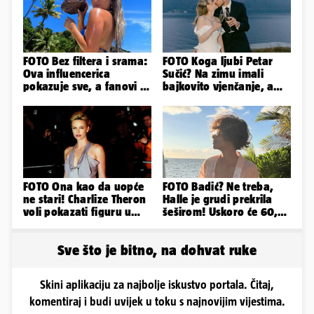
FOTO Bez filtera i srama:
FOTO Koga ljubi Petar
Ova influencerica
Sučić? Na zimu imali
pokazuje sve, a fanovi je
bajkovito vjenčanje, a
naprosto obožavaju!
sada je na svijet stigao -
sin!
FOTO Ona kao da uopće
FOTO Badić? Ne treba,
ne stari! Charlize Theron
Halle je grudi prekrila
voli pokazati figuru u
šeširom! Uskoro će 60,
golišavim izdanjima...
ljetuje u golim izdanjima
Sve što je bitno, na dohvat ruke
Skini aplikaciju za najbolje iskustvo portala. Čitaj,
komentiraj i budi uvijek u toku s najnovijim vijestima.