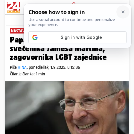
PRIJAVA
News
Komentari
6
NASTAVLJA FRANJIN PUT
Papa Lav primio američkog
svećenika Jamesa Martina,
zagovornika LGBT zajednice
Piše
HINA
,
ponedjeljak, 1.9.2025. u 15:36
Čitanje članka: 1 min