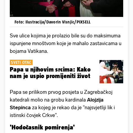
Foto: Ilustracija/Davorin Visnjic/PIXSELL
Sve ulice kojima je prolazio bile su do maksimuma
ispunjene mnoštvom koje je mahalo zastavicama u
bojama Vatikana.
SVETI OTAC
Papa u njihovim srcima: Kako
nam je uspio promijeniti život
Papa se prilikom prvog posjeta u Zagrebačkoj
katedrali molio na grobu kardinala
Alojzija
Stepinca
za kojeg je rekao da je "najsvjetliji lik i
istinski čovjek Crkve".
'Hodočasnik pomirenja'