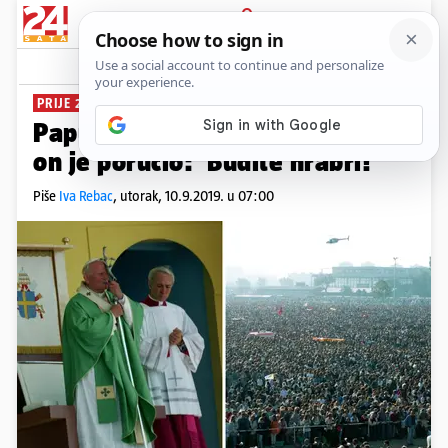
PRIJAVA
News
Komentari
47
PRIJE 25 GODINA
Papu dočekalo milijun Hrvata, a
on je poručio: 'Budite hrabri!'
Piše
Iva Rebac
,
utorak, 10.9.2019. u 07:00