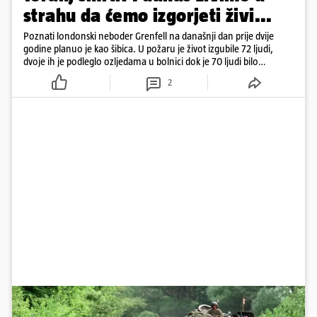
strahu da ćemo izgorjeti živi...
Poznati londonski neboder Grenfell na današnji dan prije dvije
godine planuo je kao šibica. U požaru je život izgubile 72 ljudi,
dvoje ih je podleglo ozljedama u bolnici dok je 70 ljudi bilo
ozlijeđeno
2