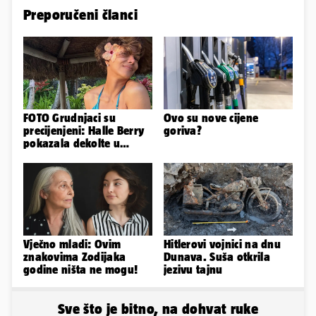
Preporučeni članci
FOTO Grudnjaci su
Ovo su nove cijene
precijenjeni: Halle Berry
goriva?
pokazala dekolte u
zavodljivoj satenskoj
haljinici
Vječno mladi: Ovim
Hitlerovi vojnici na dnu
znakovima Zodijaka
Dunava. Suša otkrila
godine ništa ne mogu!
jezivu tajnu
Sve što je bitno, na dohvat ruke