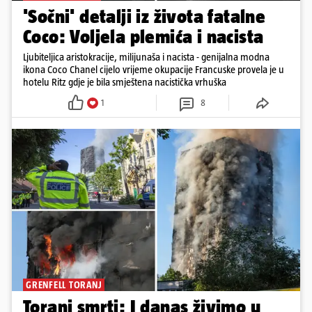
'Sočni' detalji iz života fatalne
Coco: Voljela plemića i nacista
Ljubiteljica aristokracije, milijunaša i nacista - genijalna modna
ikona Coco Chanel cijelo vrijeme okupacije Francuske provela je u
hotelu Ritz gdje je bila smještena nacistička vrhuška
1
8
GRENFELL TORANJ
Toranj smrti: I danas živimo u