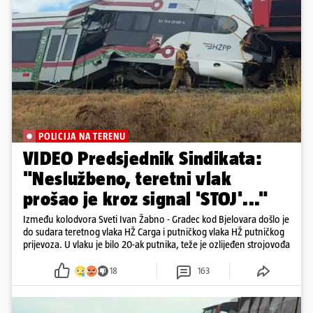
POLICIJA NA TERENU
VIDEO Predsjednik Sindikata:
"Neslužbeno, teretni vlak
prošao je kroz signal 'STOJ'..."
Između kolodvora Sveti Ivan Žabno - Gradec kod Bjelovara došlo je
do sudara teretnog vlaka HŽ Carga i putničkog vlaka HŽ putničkog
prijevoza. U vlaku je bilo 20-ak putnika, teže je ozlijeđen strojovođa
18
163