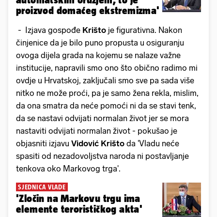
proizvod domaćeg ekstremizma'
- Izjava gospođe
Krišto
je figurativna. Nakon
činjenice da je bilo puno propusta u osiguranju
ovoga dijela grada na kojemu se nalaze važne
institucije, napravili smo ono što obično radimo mi
ovdje u Hrvatskoj, zaključali smo sve pa sada više
nitko ne može proći, pa je samo žena rekla, mislim,
da ona smatra da neće pomoći ni da se stavi tenk,
da se nastavi odvijati normalan život jer se mora
nastaviti odvijati normalan život - pokušao je
objasniti izjavu
Vidović Krišto
da 'Vladu neće
spasiti od nezadovoljstva naroda ni postavljanje
tenkova oko Markovog trga'.
SJEDNICA VLADE
'Zločin na Markovu trgu ima
elemente terorističkog akta'