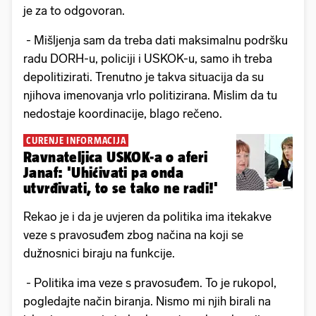
je za to odgovoran.
- Mišljenja sam da treba dati maksimalnu podršku
radu DORH-u, policiji i USKOK-u, samo ih treba
depolitizirati. Trenutno je takva situacija da su
njihova imenovanja vrlo politizirana. Mislim da tu
nedostaje koordinacije, blago rečeno.
CURENJE INFORMACIJA
Ravnateljica USKOK-a o aferi
Janaf: 'Uhićivati pa onda
utvrđivati, to se tako ne radi!'
Rekao je i da je uvjeren da politika ima itekakve
veze s pravosuđem zbog načina na koji se
dužnosnici biraju na funkcije.
- Politika ima veze s pravosuđem. To je rukopol,
pogledajte način biranja. Nismo mi njih birali na