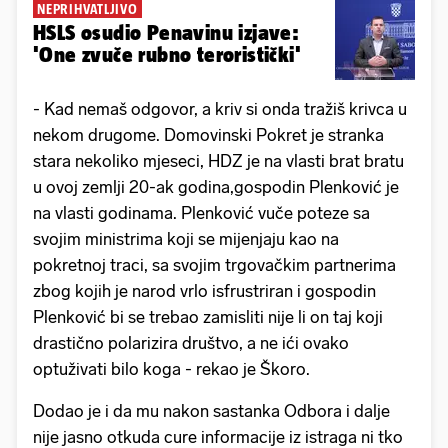
NEPRIHVATLJIVO
HSLS osudio Penavinu izjave:
'One zvuče rubno teroristički'
- Kad nemaš odgovor, a kriv si onda tražiš krivca u
nekom drugome. Domovinski Pokret je stranka
stara nekoliko mjeseci, HDZ je na vlasti brat bratu
u ovoj zemlji 20-ak godina,gospodin Plenković je
na vlasti godinama. Plenković vuče poteze sa
svojim ministrima koji se mijenjaju kao na
pokretnoj traci, sa svojim trgovačkim partnerima
zbog kojih je narod vrlo isfrustriran i gospodin
Plenković bi se trebao zamisliti nije li on taj koji
drastično polarizira društvo, a ne ići ovako
optuživati bilo koga - rekao je Škoro.
Dodao je i da mu nakon sastanka Odbora i dalje
nije jasno otkuda cure informacije iz istraga ni tko