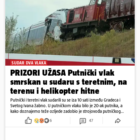
SUDAR DVA VLAKA
PRIZORI UŽASA Putnički vlak
smrskan u sudaru s teretnim, na
terenu i helikopter hitne
Putnički i teretni vlak sudarili su se iza 10 sati između Gradeca i
Svetog Ivana žabno. U putničkom vlaku bilo je 20-ak putnika, a
kako doznajemo teže ozljede zadobio je strojovođa putničkog
vlaka. Zatvoren je promet, a fotoreporteri Prigorskog objavili su
6
47
prve snimke s mjesta sudara