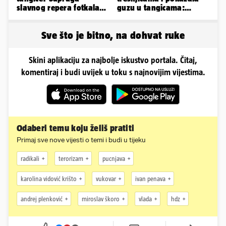
slavnog repera fotkala
guzu u tangicama:
se ispred auta i pokazala
Ovako ljetuje bujna
sve
Slavonka
Sve što je bitno, na dohvat ruke
Skini aplikaciju za najbolje iskustvo portala. Čitaj,
komentiraj i budi uvijek u toku s najnovijim vijestima.
Odaberi temu koju želiš pratiti
Primaj sve nove vijesti o temi i budi u tijeku
radikali
terorizam
pucnjava
karolina vidović krišto
vukovar
ivan penava
andrej plenković
miroslav škoro
vlada
hdz