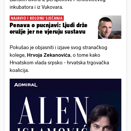
inkubatora i iz Vukovara.
NAJAVIO I KOLONU SJEĆANJA
Penava o pucnjavi: Ljudi drže
oružje jer ne vjeruju sustavu
Pokušao je objasniti i izjave svog stranačkog
kolege,
Hrvoja Zekanovića
, o tome kako
Hrvatskom vlada srpsko - hrvatska trgovačka
koalicija.