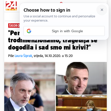
PRIJAVA
News
Komentari
35
ŠKORO O RADIKALIZACIJI:
Sign in with Google
'Penava je pokušao to sagledati
trodimenzionalno, tragedija se
dogodila i sad smo mi krivi?'
Piše
Laura Šiprak
,
srijeda, 14.10.2020. u 15:20