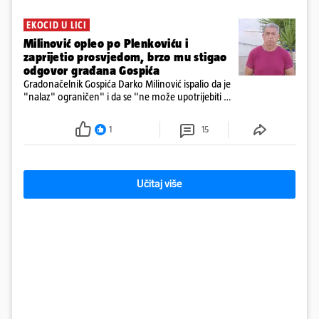
EKOCID U LICI
Milinović opleo po Plenkoviću i
zaprijetio prosvjedom, brzo mu stigao
odgovor građana Gospića
Gradonačelnik Gospića Darko Milinović ispalio da je
"nalaz" ograničen" i da se "ne može upotrijebiti za
sudske sporove". Građani Gospića ga podsjetili da
ga je naručio Uskok i da je dio spisa
1
15
Učitaj više