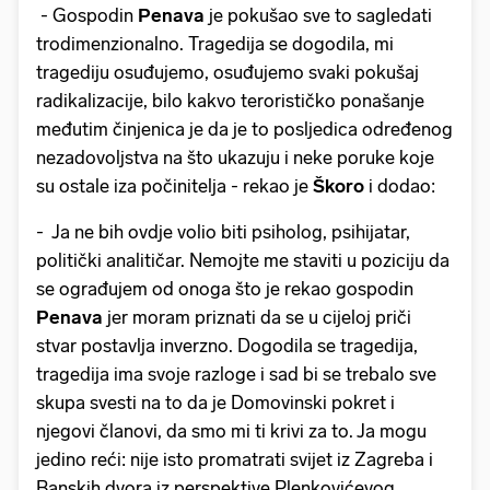
- Gospodin
Penava
je pokušao sve to sagledati
trodimenzionalno. Tragedija se dogodila, mi
tragediju osuđujemo, osuđujemo svaki pokušaj
radikalizacije, bilo kakvo terorističko ponašanje
međutim činjenica je da je to posljedica određenog
nezadovoljstva na što ukazuju i neke poruke koje
su ostale iza počinitelja - rekao je
Škoro
i dodao:
- Ja ne bih ovdje volio biti psiholog, psihijatar,
politički analitičar. Nemojte me staviti u poziciju da
se ograđujem od onoga što je rekao gospodin
Penava
jer moram priznati da se u cijeloj priči
stvar postavlja inverzno. Dogodila se tragedija,
tragedija ima svoje razloge i sad bi se trebalo sve
skupa svesti na to da je Domovinski pokret i
njegovi članovi, da smo mi ti krivi za to. Ja mogu
jedino reći: nije isto promatrati svijet iz Zagreba i
Banskih dvora iz perspektive Plenkovićevog