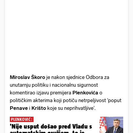
Miroslav Škoro
je nakon sjednice Odbora za
unutarnju politiku i nacionalnu sigurnost
komentirao izjavu premijera
Plenkovića
o
političkim akterima koji potiču netrpeljivost 'poput
Penave
i
Krišto
koje su neprihvatljive'.
PLENKOVIĆ:
'Nije usput došao pred Vladu s
automatskim oružjem, to je