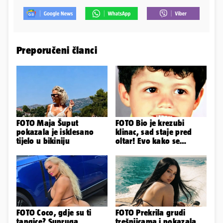
Preporučeni članci
FOTO Maja Šuput
FOTO Bio je krezubi
pokazala je isklesano
klinac, sad staje pred
tijelo u bikiniju
oltar! Evo kako se
mijenjao jedan od
najvećih...
FOTO Coco, gdje su ti
FOTO Prekrila grudi
tangice? Supruga
trešnjicama i pokazala