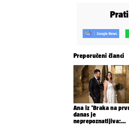
Prat
Preporučeni članci
Ana iz 'Braka na prv
danas je
neprepoznatljiva:
Odselila je iz Hrvats