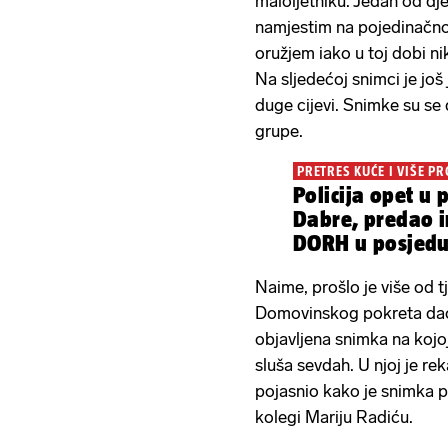
maloljetniku. Jedan od dječ
namjestim na pojedinačno
oružjem iako u toj dobi nik
Na sljedećoj snimci je još
duge cijevi. Snimke su se
grupe.
PRETRES KUĆE I VIŠE P
Policija opet u 
Dabre, predao i
DORH u posjedu 
Naime, prošlo je više od t
Domovinskog pokreta dao 
objavljena snimka na kojo
sluša sevdah. U njoj je rek
pojasnio kako je snimka 
kolegi Mariju Radiću.