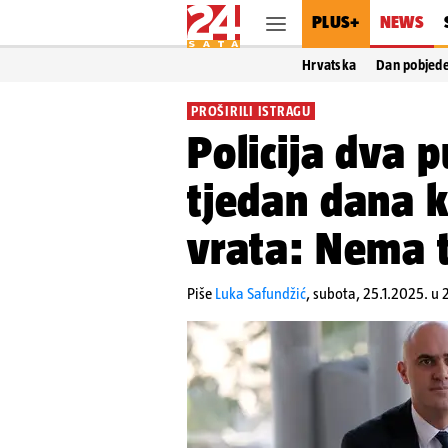
PLUS+
NEWS
Hrvatska
Dan pobjed
PROŠIRILI ISTRAGU
Policija dva 
tjedan dana k
vrata: Nema t
Piše
Luka Safundžić
,
subota, 25.1.2025. u