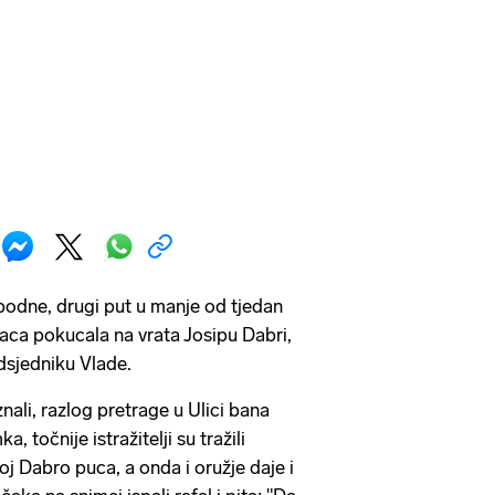
podne, drugi put u manje od tjedan
aca pokucala na vrata Josipu Dabri,
dsjedniku Vlade.
li, razlog pretrage u Ulici bana
a, točnije istražitelji su tražili
joj Dabro puca, a onda i oružje daje i