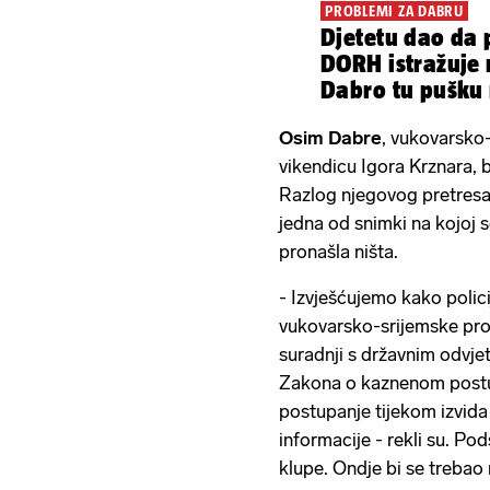
PROBLEMI ZA DABRU
Djetetu dao da p
DORH istražuje
Dabro tu pušku 
Osim Dabre
, vukovarsko-s
vikendicu Igora Krznara, b
Razlog njegovog pretresa
jedna od snimki na kojoj se
pronašla ništa.
- Izvješćujemo kako polici
vukovarsko-srijemske prov
suradnji s državnim odvje
Zakona o kaznenom postup
postupanje tijekom izvida
informacije - rekli su. P
klupe. Ondje bi se trebao 