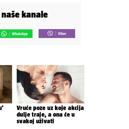
i naše kanale
u'
Vruće poze uz koje akcija
dulje traje, a ona će u
svakoj uživati
ke, a