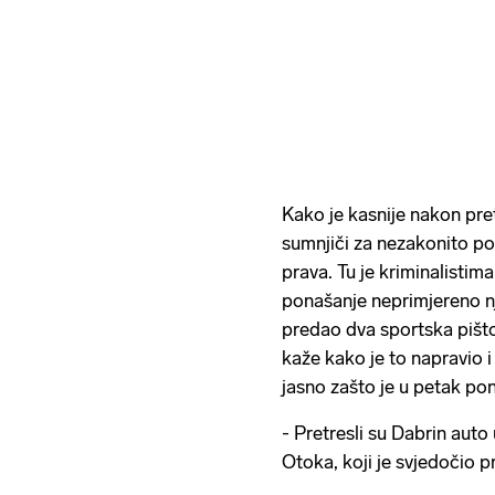
Kako je kasnije nakon pr
sumnjiči za nezakonito po
prava. Tu je kriminalisti
ponašanje neprimjereno nje
predao dva sportska pištol
kaže kako je to napravio i
jasno zašto je u petak pon
- Pretresli su Dabrin aut
Otoka, koji je svjedočio pr