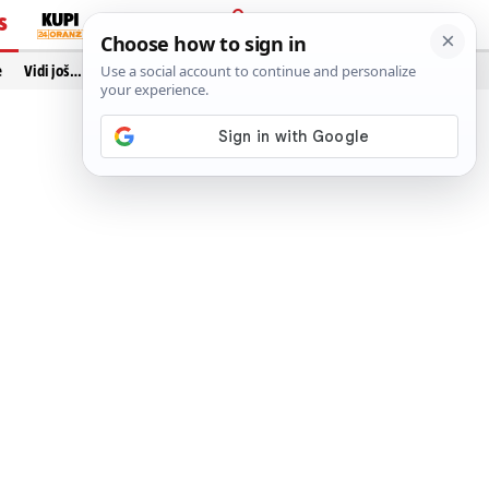
S
PRIJAVA
e
Vidi još…