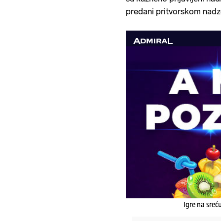
predani pritvorskom nadz
Igre na sreć