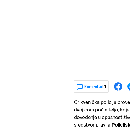
Komentari
1
Crikvenička policija provel
dvojicom počinitelja, koje
dovođenje u opasnost živ
sredstvom, javlja
Policij