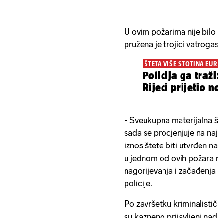
U ovim požarima nije bilo
pružena je trojici vatroga
ŠTETA VIŠE STOTINA EUR
Policija ga traž
Rijeci prijetio 
- Sveukupna materijalna 
sada se procjenjuje na n
iznos štete biti utvrđen n
u jednom od ovih požara n
nagorijevanja i začađenja
policije.
Po završetku kriminalisti
su kazneno prijavljeni na