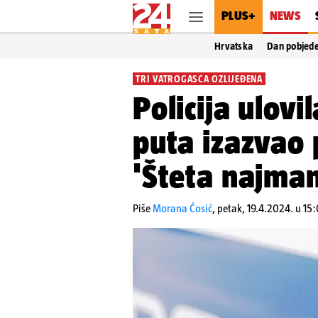
PLUS+
NEWS
Hrvatska
Dan pobjed
TRI VATROGASCA OZLIJEĐENA
Policija ulovil
puta izazvao 
'Šteta najma
Piše
Morana Ćosić
,
petak, 19.4.2024. u 15