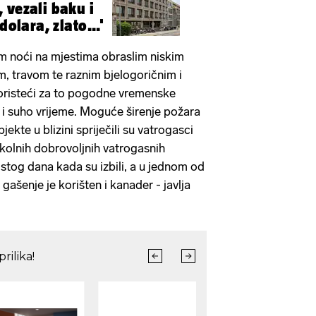
 vezali baku i
dolara, zlato...'
kom noći na mjestima obraslim niskim
, travom te raznim bjelogoričnim i
koristeći za to pogodne vremenske
r i suho vrijeme. Moguće širenje požara
ekte u blizini spriječili su vatrogasci
okolnih dobrovoljnih vatrogasnih
 istog dana kada su izbili, a u jednom od
gašenje je korišten i kanader - javlja