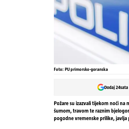
Foto: PU primorsko-goranska
Dodaj 24sata
Požare su izazvali tijekom noći na
šumom, travom te raznim bjelogorič
pogodne vremenske prilike, javlja p