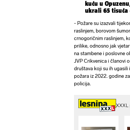
kuću u Opuzenu,
ukrali 65 tisuća 
- Požare su izazvali tije
raslinjem, borovom šumom
crnogoričnim raslinjem, 
prilike, odnosno jak vjeta
na stambene i poslovne obj
JVP Crikvenica i članovi 
društava koji su ih ugasili
požara iz 2022. godine za 
policija.