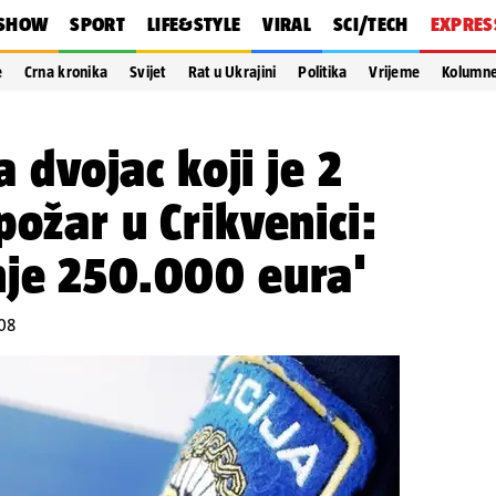
SHOW
SPORT
LIFE&STYLE
VIRAL
SCI/TECH
EXPRES
e
Crna kronika
Svijet
Rat u Ukrajini
Politika
Vrijeme
Kolumn
a dvojac koji je 2
požar u Crikvenici:
nje 250.000 eura'
:08