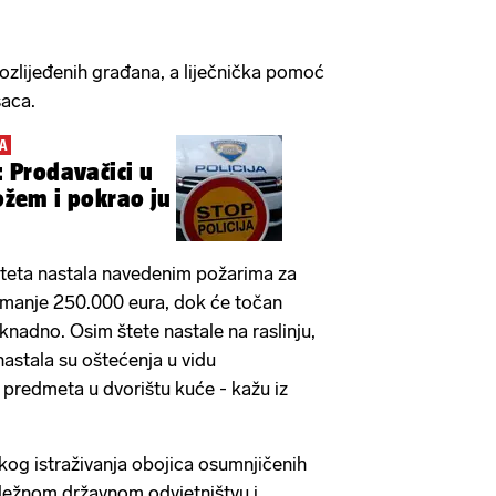
 ozlijeđenih građana, a liječnička pomoć
saca.
A
i: Prodavačici u
nožem i pokrao ju
šteta nastala navedenim požarima za
ajmanje 250.000 eura, dok će točan
aknadno. Osim štete nastale na raslinju,
astala su oštećenja u vidu
 predmeta u dvorištu kuće - kažu iz
čkog istraživanja obojica osumnjičenih
dležnom državnom odvjetništvu i