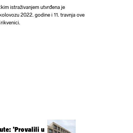
čkim istraživanjem utvrđena je
olovozu 2022. godine i 11. travnja ove
rikvenici.
te: 'Provalili u