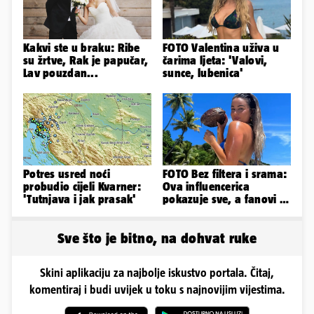
Kakvi ste u braku: Ribe
FOTO Valentina uživa u
su žrtve, Rak je papučar,
čarima ljeta: 'Valovi,
Lav pouzdan...
sunce, lubenica'
Potres usred noći
FOTO Bez filtera i srama:
probudio cijeli Kvarner:
Ova influencerica
'Tutnjava i jak prasak'
pokazuje sve, a fanovi je
naprosto obožavaju!
Sve što je bitno, na dohvat ruke
Skini aplikaciju za najbolje iskustvo portala. Čitaj,
komentiraj i budi uvijek u toku s najnovijim vijestima.