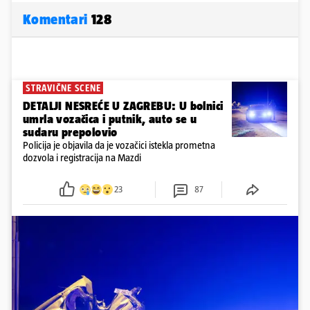
Komentari
128
STRAVIČNE SCENE
DETALJI NESREĆE U ZAGREBU: U bolnici
umrla vozačica i putnik, auto se u
sudaru prepolovio
Policija je objavila da je vozačici istekla prometna
dozvola i registracija na Mazdi
23
87