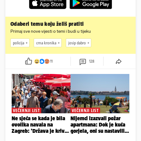
Odaberi temu koju želiš pratiti
Primaj sve nove vijesti o temi i budi u tijeku
policija
crna kronika
josip dabro
11
128