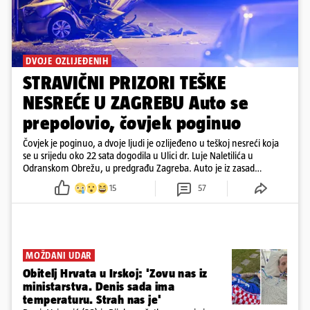
DVOJE OZLIJEĐENIH
STRAVIČNI PRIZORI TEŠKE
NESREĆE U ZAGREBU Auto se
prepolovio, čovjek poginuo
Čovjek je poginuo, a dvoje ljudi je ozlijeđeno u teškoj nesreći koja
se u srijedu oko 22 sata dogodila u Ulici dr. Luje Naletilića u
Odranskom Obrežu, u predgrađu Zagreba. Auto je iz zasad
neutvrđenih razloga sletio s kolnika, a od siline udara vozilo se
15
57
prepolovilo.
MOŽDANI UDAR
Obitelj Hrvata u Irskoj: 'Zovu nas iz
ministarstva. Denis sada ima
temperaturu. Strah nas je'