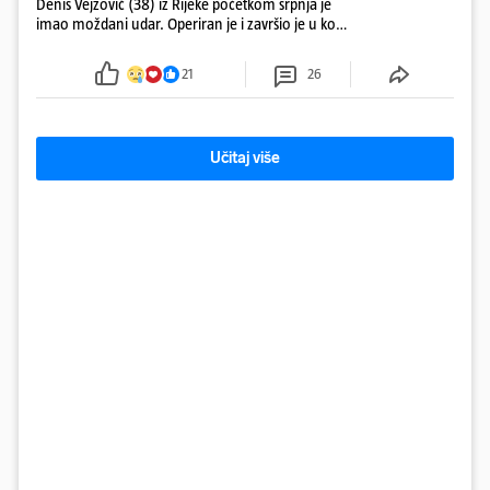
Denis Vejzović (38) iz Rijeke početkom srpnja je
imao moždani udar. Operiran je i završio je u komi.
Obitelj ga želi prebaciti u Hrvatsku, kažu kako
tamošnji liječnici ne vjeruju u oporavak: 'Imamo
21
26
72 sata'
Učitaj više