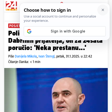
PRIJAVA
News
Komentari
128
POSJET OTOKU
Policija ponovno pretresla kuće
Dabrinih prijatelja, on za 24sata
poručio: 'Neka prestanu...'
Piše
Danijela Mikola
,
Ivan Štengl
,
petak, 31.1.2025. u 22:42
Čitanje članka: < 1 min