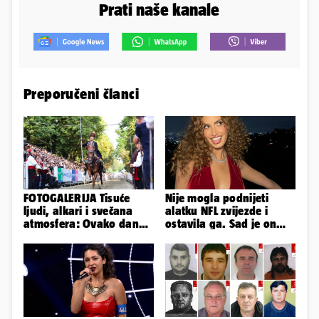
Prati naše kanale
Preporučeni članci
FOTOGALERIJA Tisuće
Nije mogla podnijeti
ljudi, alkari i svečana
alatku NFL zvijezde i
atmosfera: Ovako danas
ostavila ga. Sad je on
izgleda Sinj
tuži: 'Izgleda kao tri
limenke...'