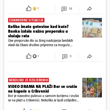
preminuo. Imala je 2,03 promila. U nedjelju su je
ispitali i poslali u istražni zatvor
1
54
IZVANREDNE SITUACIJE
Koliko imate gotovine kod kuće?
Banka izdala važnu preporuku u
slučaju rata
Ove preporuke dio su šireg nastojanja švedskih
vlasti da čitavo društvo pripreme za moguće
posljedice vojnih ili kibernetičkih napada
1
9
NEKOLIKO JE OZLIJEĐENIH
VIDEO DRAMA NA PLAŽI Bor se srušio
na kupače u Crikvenici
Bor je navodno puknuo u samom korijenu i srušio
se na plaži u Crikvenici. Nekoliko je ljudi ozlijeđeno,
ali navodno se ne radi o težim ozljedama