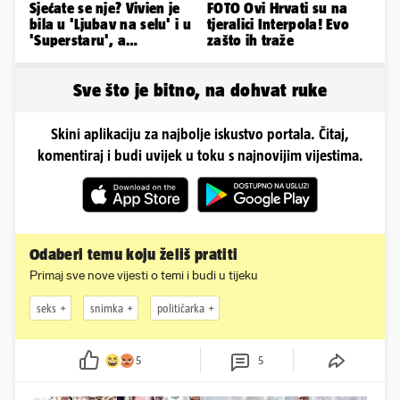
Sjećate se nje? Vivien je
FOTO Ovi Hrvati su na
bila u 'Ljubav na selu' i u
tjeralici Interpola! Evo
'Superstaru', a
zašto ih traže
pogledajte kako sada
izgleda
Sve što je bitno, na dohvat ruke
Skini aplikaciju za najbolje iskustvo portala. Čitaj,
komentiraj i budi uvijek u toku s najnovijim vijestima.
Odaberi temu koju želiš pratiti
Primaj sve nove vijesti o temi i budi u tijeku
seks
snimka
političarka
5
5