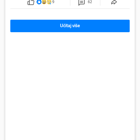
9
62
Učitaj više