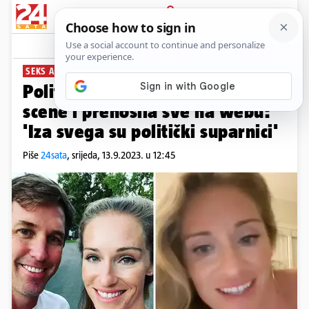
PRIJAVA
News
Komentari
5
SEKS AFERA U AMERICI
Političarka koja je snimala seks
scene i prenosila sve na webu:
'Iza svega su politički suparnici'
Piše
24sata
,
srijeda, 13.9.2023. u 12:45