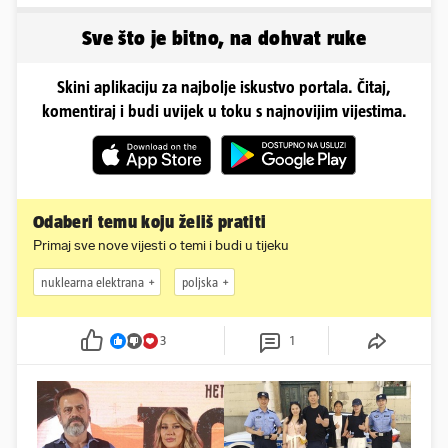
zavodljivoj satenskoj
naprosto obožavaju!
haljinici
Sve što je bitno, na dohvat ruke
Skini aplikaciju za najbolje iskustvo portala. Čitaj,
komentiraj i budi uvijek u toku s najnovijim vijestima.
Odaberi temu koju želiš pratiti
Primaj sve nove vijesti o temi i budi u tijeku
nuklearna elektrana
poljska
3
1