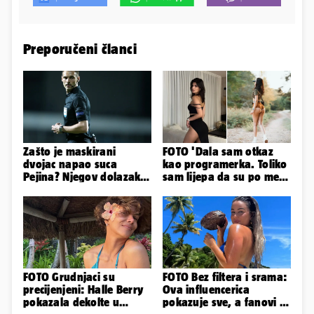
Preporučeni članci
Zašto je maskirani
FOTO 'Dala sam otkaz
dvojac napao suca
kao programerka. Toliko
Pejina? Njegov dolazak u
sam lijepa da su po meni
Zračnu luku izazvao je
napravili lutku'
čuđenje
FOTO Grudnjaci su
FOTO Bez filtera i srama:
precijenjeni: Halle Berry
Ova influencerica
pokazala dekolte u
pokazuje sve, a fanovi je