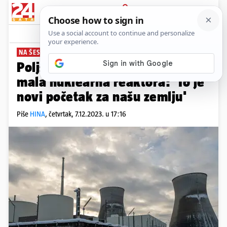
PRIJAVA
News
Komentari
1
NA ŠEST LOKACIJA
Poljska odobrila gradnju 24
mala nuklearna reaktora: 'To je
novi početak za našu zemlju'
Piše
HINA
,
četvrtak, 7.12.2023. u 17:16