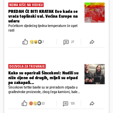
NEMA KIŠE NA VIDIKU
PREDAH ĆE BITI KRATAK Evo kada se
vraća toplinski val. Većina Europe na
udaru
Početkom sljedećeg tjedna temperature će opet
rasti
7
27
DOZVOLA ZA TROVANJE
Kako su operirali Šincekovi: Nudili su
niže cijene od drugih, mljeli su otpad
pa zakapali...
Šincekove tvrtke bavile su se preradom otpada u
građevinske proizvode, zbog čega kamioni, bale
plastike i samljeveni materijal dugo nisu izazivali
sumnju
22
125