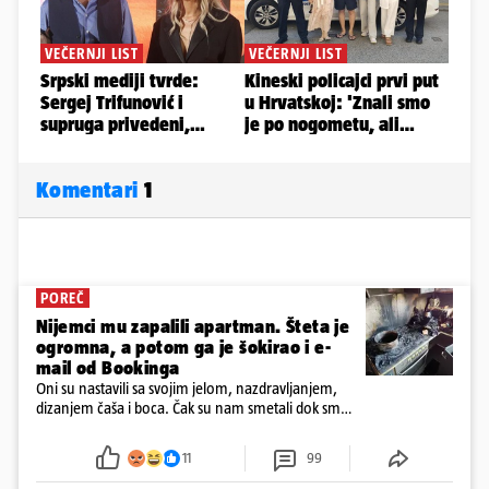
Komentari
1
POREČ
Nijemci mu zapalili apartman. Šteta je
ogromna, a potom ga je šokirao i e-
mail od Bookinga
Oni su nastavili sa svojim jelom, nazdravljanjem,
dizanjem čaša i boca. Čak su nam smetali dok smo
u panici kupili crijeva kako bismo pokušali ugasiti
požar, rekao je vlasnik
11
99