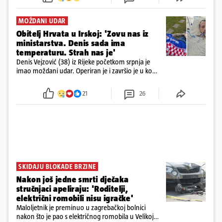
MOŽDANI UDAR
Obitelj Hrvata u Irskoj: 'Zovu nas iz
ministarstva. Denis sada ima
temperaturu. Strah nas je'
Denis Vejzović (38) iz Rijeke početkom srpnja je
imao moždani udar. Operiran je i završio je u komi.
Obitelj ga želi prebaciti u Hrvatsku, kažu kako
tamošnji liječnici ne vjeruju u oporavak: 'Imamo
21
26
72 sata'
SKIDAJU BLOKADE BRZINE
Nakon još jedne smrti dječaka
stručnjaci apeliraju: 'Roditelji,
električni romobili nisu igračke'
Maloljetnik je preminuo u zagrebačkoj bolnici
nakon što je pao s električnog romobila u Velikoj