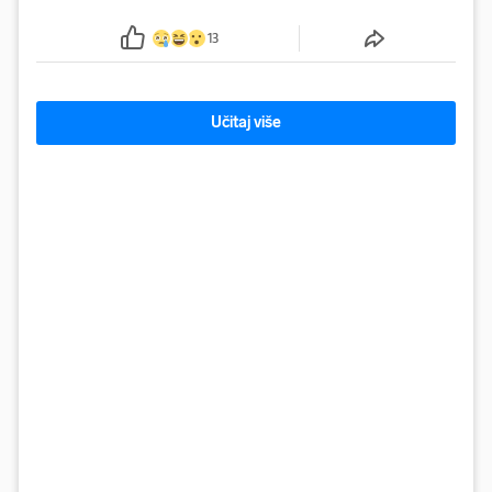
Gorici. Liječnici: ‘Ozljede su sve jezivije’
13
Učitaj više