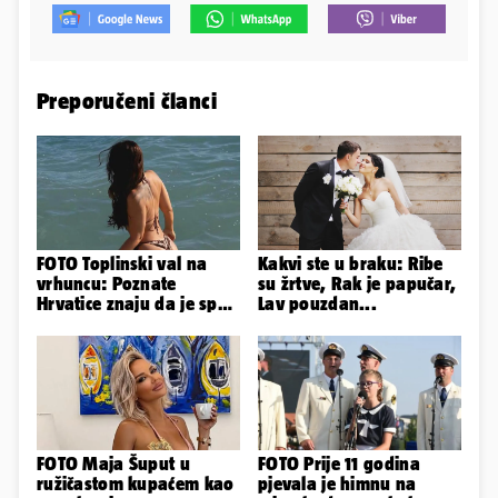
Preporučeni članci
FOTO Toplinski val na
Kakvi ste u braku: Ribe
vrhuncu: Poznate
su žrtve, Rak je papučar,
Hrvatice znaju da je spas
Lav pouzdan...
u minijaturnom bikiniju
FOTO Maja Šuput u
FOTO Prije 11 godina
ružičastom kupaćem kao
pjevala je himnu na