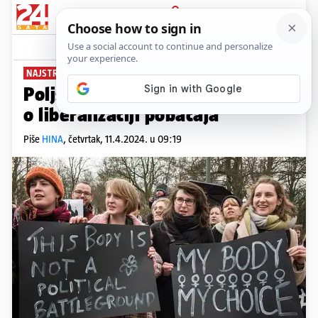
PRIJAVA
News
Komentari
2
NAJSTROŽI U EU-U
Poljski parlament raspravljat će
o liberalizaciji pobačaja
Piše
HINA
,
četvrtak, 11.4.2024. u 09:19