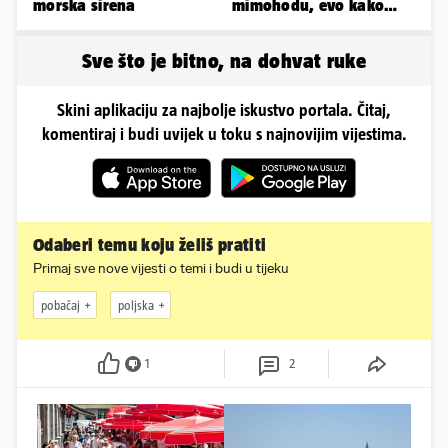
morska sirena
mimohodu, evo kako
danas izgleda Mia
Negovetić
Sve što je bitno, na dohvat ruke
Skini aplikaciju za najbolje iskustvo portala. Čitaj,
komentiraj i budi uvijek u toku s najnovijim vijestima.
Odaberi temu koju želiš pratiti
Primaj sve nove vijesti o temi i budi u tijeku
pobačaj
poljska
1
2