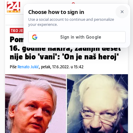
PRIJAVA
News
Komentari
1
TKO JE JULIAN ASSANGE?
PLUS+
Pomagao je hvatati pedofile, od
16. godine hakira, zadnjih deset
nije bio 'vani': 'On je naš heroj'
Piše
Renato Jukić
,
petak, 17.6.2022. u 15:42