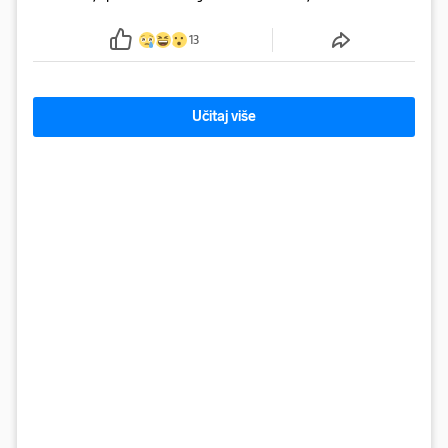
Gorici. Liječnici: ‘Ozljede su sve jezivije’
13
Učitaj više