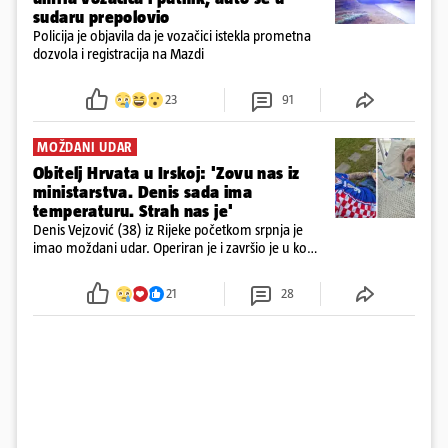
sudaru prepolovio
Policija je objavila da je vozačici istekla prometna
dozvola i registracija na Mazdi
23
91
MOŽDANI UDAR
Obitelj Hrvata u Irskoj: 'Zovu nas iz
ministarstva. Denis sada ima
temperaturu. Strah nas je'
Denis Vejzović (38) iz Rijeke početkom srpnja je
imao moždani udar. Operiran je i završio je u komi.
Obitelj ga želi prebaciti u Hrvatsku, kažu kako
tamošnji liječnici ne vjeruju u oporavak: 'Imamo
21
28
72 sata'