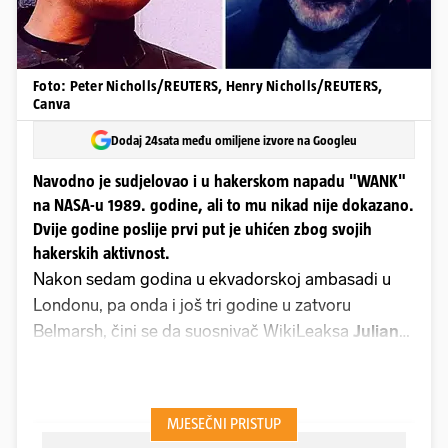
Foto: Peter Nicholls/REUTERS, Henry Nicholls/REUTERS,
Canva
Dodaj 24sata među omiljene izvore na Googleu
Navodno je sudjelovao i u hakerskom napadu "WANK"
na NASA-u 1989. godine, ali to mu nikad nije dokazano.
Dvije godine poslije prvi put je uhićen zbog svojih
hakerskih aktivnost.
Nakon sedam godina u ekvadorskoj ambasadi u
Londonu, pa onda i još tri godine u zatvoru
Belmarsh, čini se da suosnivač WikiLeaksa
Julian
Assange
broji svoje zadnje dane na Otoku.