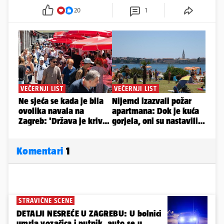
20
1
Komentari
1
STRAVIČNE SCENE
DETALJI NESREĆE U ZAGREBU: U bolnici
umrla vozačica i putnik, auto se u