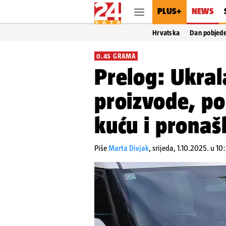
PLUS+
NEWS
Hrvatska
Dan pobjed
0.45 GRAMA
Prelog: Ukra
proizvode, pol
kuću i prona
Piše
Marta Divjak
,
srijeda, 1.10.2025. u 10