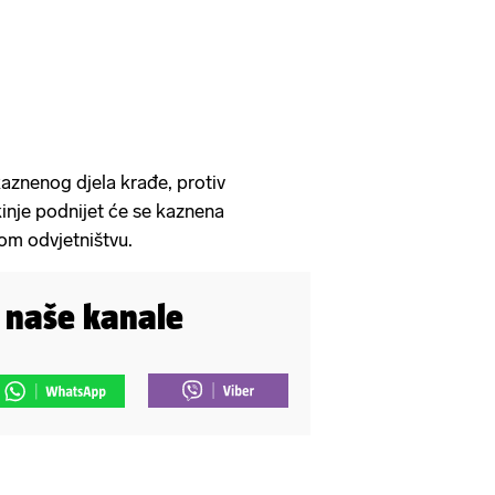
aznenog djela krađe, protiv
inje podnijet će se kaznena
om odvjetništvu.
i naše kanale