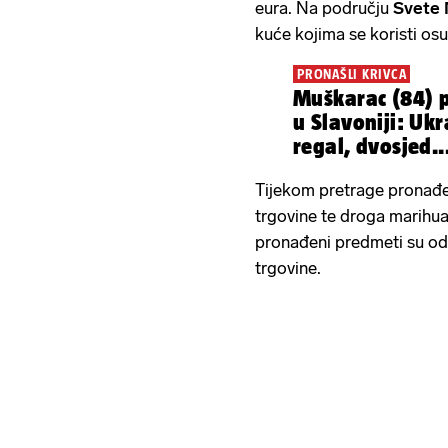
eura. Na području
Svete 
kuće kojima se koristi os
PRONAŠLI KRIVCA
Muškarac (84) p
u Slavoniji: Uk
regal, dvosjed..
eura
Tijekom pretrage pronađen
trgovine te droga marihu
pronađeni predmeti su od
trgovine.