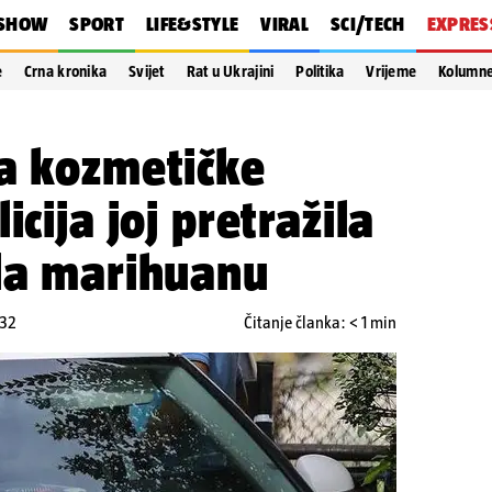
SHOW
SPORT
LIFE&STYLE
VIRAL
SCI/TECH
EXPRES
e
Crna kronika
Svijet
Rat u Ukrajini
Politika
Vrijeme
Kolumn
la kozmetičke
icija joj pretražila
šla marihuanu
:32
Čitanje članka: < 1 min