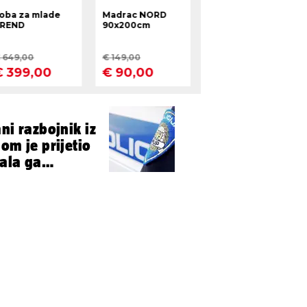
ni razbojnik iz
rala ga