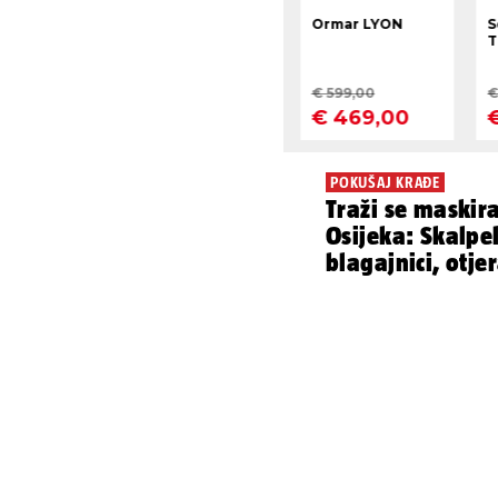
POKUŠAJ KRAĐE
Traži se maskira
Osijeka: Skalpelom je prijetio
blagajnici, otje
vikanjem