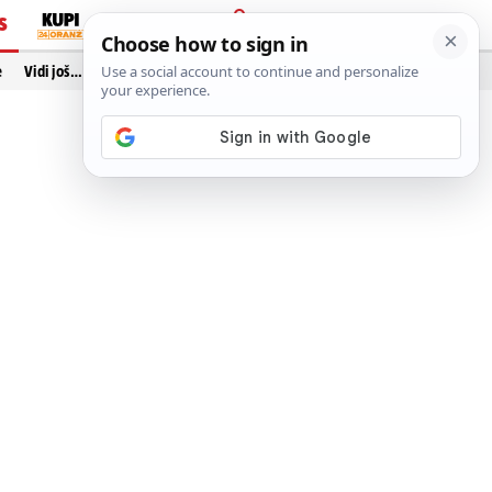
S
PRIJAVA
e
Vidi još…