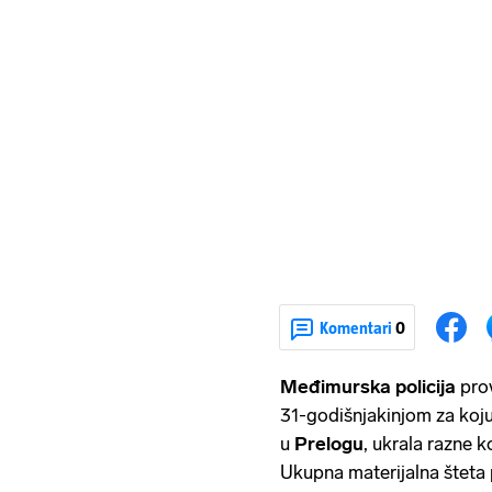
Komentari
0
Međimurska policija
prov
31-godišnjakinjom za koj
u
Prelogu
, ukrala razne 
Ukupna materijalna šteta 