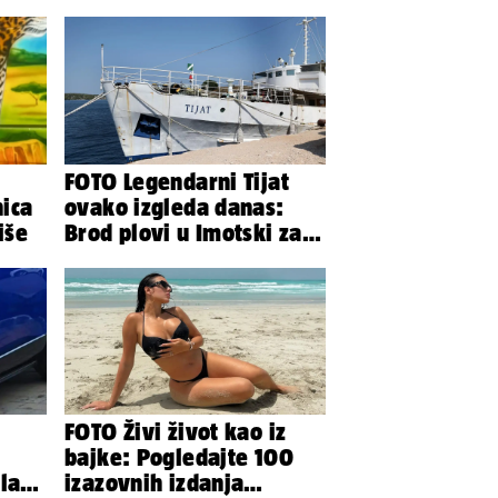
FOTO Legendarni Tijat
nica
ovako izgleda danas:
iše
Brod plovi u Imotski za
samo 20.000 eura
FOTO Živi život kao iz
bajke: Pogledajte 100
la
izazovnih izdanja