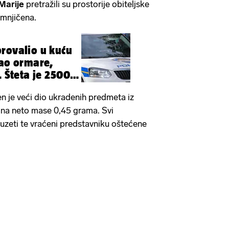
Marije
pretražili su prostorije obiteljske
umnjičena.
rovalio u kuću
rao ormare,
. Šteta je 2500
 je veći dio ukradenih predmeta iz
ana neto mase 0,45 grama. Svi
uzeti te vraćeni predstavniku oštećene