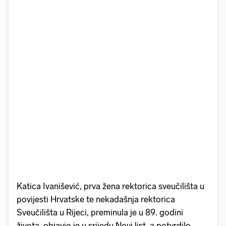
Katica Ivanišević, prva žena rektorica sveučilišta u
povijesti Hrvatske te nekadašnja rektorica
Sveučilišta u Rijeci, preminula je u 89. godini
života, objavio je u srijedu Novi list, a potvrdilo