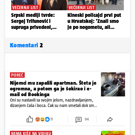
Komentari
2
POREČ
Nijemci mu zapalili apartman. Šteta je
ogromna, a potom ga je šokirao i e-
mail od Bookinga
Oni su nastavili sa svojim jelom, nazdravljanjem,
dizanjem čaša i boca. Čak su nam smetali dok smo
u panici kupili crijeva kako bismo pokušali ugasiti
požar, rekao je vlasnik
11
94
NEMA KIŠE NA VIDIKU