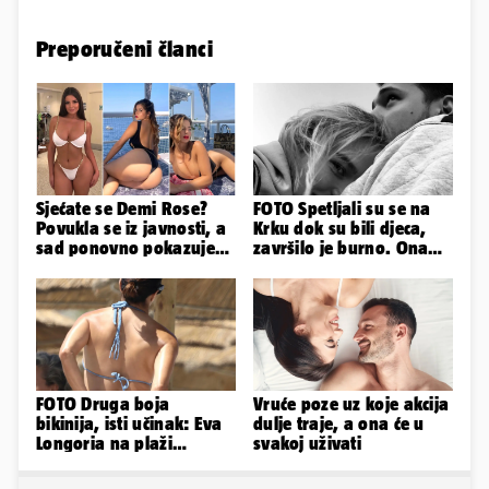
Preporučeni članci
Sjećate se Demi Rose?
FOTO Spetljali su se na
Povukla se iz javnosti, a
Krku dok su bili djeca,
sad ponovno pokazuje
završilo je burno. Ona
obline. Ovako izgleda
sad želi 50 milijuna eura
FOTO Druga boja
Vruće poze uz koje akcija
bikinija, isti učinak: Eva
dulje traje, a ona će u
Longoria na plaži
svakoj uživati
pipkala svoje zanosne
obline