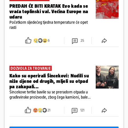
PREDAH ĆE BITI KRATAK Evo kada se
vraća toplinski val. Većina Europe na
udaru
Početkom sljedećeg tjedna temperature će opet
rasti
6
25
DOZVOLA ZA TROVANJE
Kako su operirali Šincekovi: Nudili su
niže cijene od drugih, mljeli su otpad
pa zakapali...
Šincekove tvrtke bavile su se preradom otpada u
građevinske proizvode, zbog čega kamioni, bale
plastike i samljeveni materijal dugo nisu izazivali
sumnju
21
121