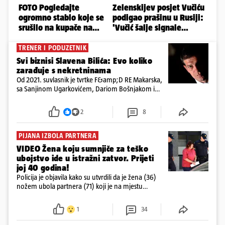
TRENER I PODUZETNIK
Svi biznisi Slavena Bilića: Evo koliko
zarađuje s nekretninama
Od 2021. suvlasnik je tvrtke F&amp;D RE Makarska,
sa Sanjinom Ugarkovićem, Dariom Bošnjakom i
Dobrislavom Hrkaćem. Tvrtka je registrirana za
poslovanje nekretninama, a od osnutka nema
2
8
zaposlenih
PIJANA IZBOLA PARTNERA
VIDEO Žena koju sumnjiče za teško
ubojstvo ide u istražni zatvor. Prijeti
joj 40 godina!
Policija je objavila kako su utvrdili da je žena (36)
nožem ubola partnera (71) koji je na mjestu
preminuo. Imala je 2,03 promila. U nedjelju su je
ispitali i poslali u istražni zatvor
1
34