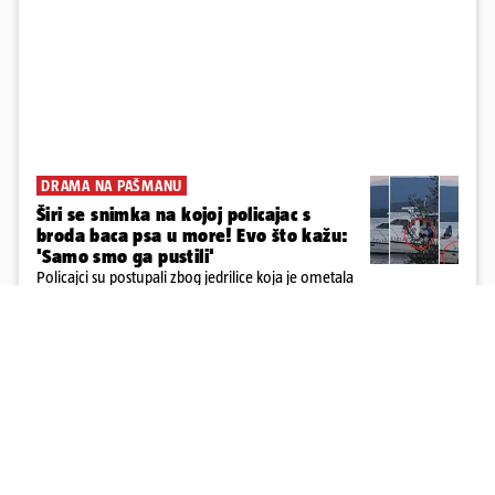
DRAMA NA PAŠMANU
Širi se snimka na kojoj policajac s
broda baca psa u more! Evo što kažu:
'Samo smo ga pustili'
Policajci su postupali zbog jedrilice koja je ometala
kupače. Na njoj su zatekli psa i muškarca za kojim
se od ranije trage. Muškarac je pružao otpor te su
ga uhitili, a psa je preuzeo komunalni redar
11
45
Učitaj više