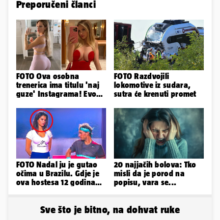
Preporučeni članci
FOTO Ova osobna
FOTO Razdvojili
trenerica ima titulu 'naj
lokomotive iz sudara,
guze' Instagrama! Evo
sutra će krenuti promet
koliko naplaćuje po
satu...
FOTO Nadal ju je gutao
20 najjačih bolova: Tko
očima u Brazilu. Gdje je
misli da je porod na
ova hostesa 12 godina
popisu, vara se...
poslije i kako izgleda?
Sve što je bitno, na dohvat ruke