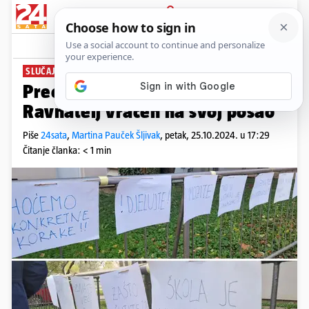
PRIJAVA
News
SLUČAJ PROBLEMATIČNOG DJEČAKA
Preokret u zagrebačkoj školi:
Ravnatelj vraćen na svoj posao
Piše
24sata
,
Martina Pauček Šljivak
,
petak, 25.10.2024. u 17:29
Čitanje članka: < 1 min