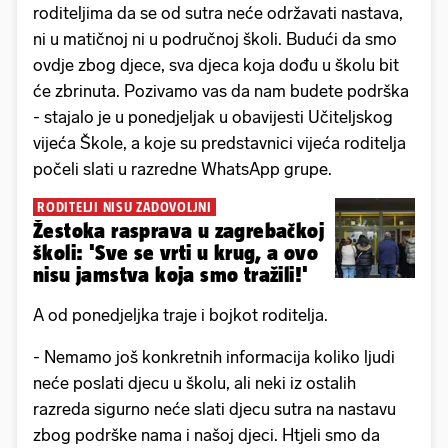
roditeljima da se od sutra neće održavati nastava,
ni u matičnoj ni u područnoj školi. Budući da smo
ovdje zbog djece, sva djeca koja dođu u školu bit
će zbrinuta. Pozivamo vas da nam budete podrška
- stajalo je u ponedjeljak u obavijesti Učiteljskog
vijeća Škole, a koje su predstavnici vijeća roditelja
počeli slati u razredne WhatsApp grupe.
RODITELJI NISU ZADOVOLJNI
Žestoka rasprava u zagrebačkoj
školi: 'Sve se vrti u krug, a ovo
nisu jamstva koja smo tražili!'
A od ponedjeljka traje i bojkot roditelja.
- Nemamo još konkretnih informacija koliko ljudi
neće poslati djecu u školu, ali neki iz ostalih
razreda sigurno neće slati djecu sutra na nastavu
zbog podrške nama i našoj djeci. Htjeli smo da