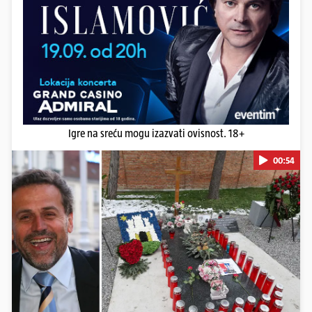
Igre na sreću mogu izazvati ovisnost. 18+
00:54
Pokretanje videa...