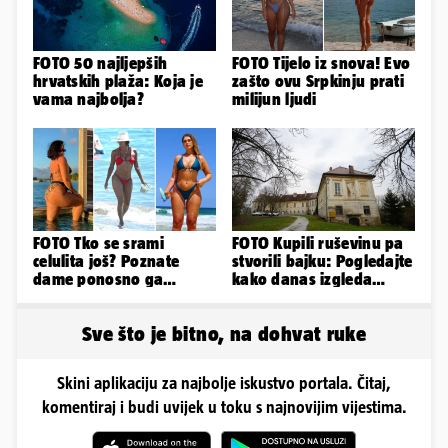
FOTO 50 najljepših
FOTO Tijelo iz snova! Evo
hrvatskih plaža: Koja je
zašto ovu Srpkinju prati
vama najbolja?
milijun ljudi
FOTO Tko se srami
FOTO Kupili ruševinu pa
celulita još? Poznate
stvorili bajku: Pogledajte
dame ponosno ga
kako danas izgleda
pokazuju pa slave svoje
dvorac u Zagorju
obline
Sve što je bitno, na dohvat ruke
Skini aplikaciju za najbolje iskustvo portala. Čitaj,
komentiraj i budi uvijek u toku s najnovijim vijestima.