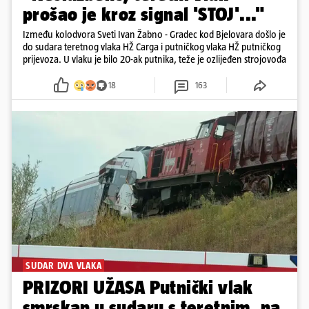
prošao je kroz signal 'STOJ'..."
Između kolodvora Sveti Ivan Žabno - Gradec kod Bjelovara došlo je
do sudara teretnog vlaka HŽ Carga i putničkog vlaka HŽ putničkog
prijevoza. U vlaku je bilo 20-ak putnika, teže je ozlijeđen strojovođa
18
163
SUDAR DVA VLAKA
PRIZORI UŽASA Putnički vlak
smrskan u sudaru s teretnim, na