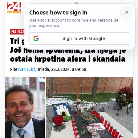
PRIJAVA
News
Komentari
35
NA DANAŠNJI DAN
Tri godine od Bandićeve smrti:
Još nema spomenik, iza njega je
ostala hrpetina afera i skandala
Piše
Ivan Jukić
,
srijeda, 28.2.2024. u 09:58