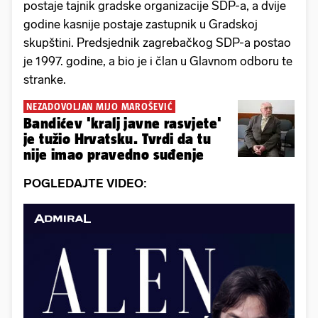
postaje tajnik gradske organizacije SDP-a, a dvije
godine kasnije postaje zastupnik u Gradskoj
skupštini. Predsjednik zagrebačkog SDP-a postao
je 1997. godine, a bio je i član u Glavnom odboru te
stranke.
NEZADOVOLJAN MIJO MAROŠEVIĆ
Bandićev 'kralj javne rasvjete'
je tužio Hrvatsku. Tvrdi da tu
nije imao pravedno suđenje
POGLEDAJTE VIDEO: