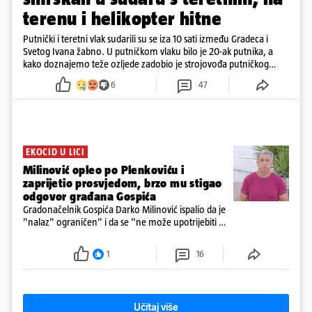
terenu i helikopter hitne
Putnički i teretni vlak sudarili su se iza 10 sati između Gradeca i
Svetog Ivana žabno. U putničkom vlaku bilo je 20-ak putnika, a
kako doznajemo teže ozljede zadobio je strojovođa putničkog
vlaka. Zatvoren je promet, a fotoreporteri Prigorskog objavili su
6
47
prve snimke s mjesta sudara
EKOCID U LICI
Milinović opleo po Plenkoviću i
zaprijetio prosvjedom, brzo mu stigao
odgovor građana Gospića
Gradonačelnik Gospića Darko Milinović ispalio da je
"nalaz" ograničen" i da se "ne može upotrijebiti za
sudske sporove". Građani Gospića ga podsjetili da
ga je naručio Uskok i da je dio spisa
1
16
Učitaj više