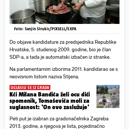
Foto: Sanjin Strukic/PIXSELL/EXPA
Do objave kandidature za predsjednika Republike
Hrvatske, 5. studenog 2009. godine, bio je član
SDP-a, a tada je automatski izbačen iz stranke.
Na parlamentarnim izborima 2011. kandidarao se s
neovisnom listom naziva Stijena.
OGLASILI SE IZ GRADA
Kći Milana Bandića želi ocu dići
spomenik, Tomaševića moli za
suglasnost: 'On ovo zaslužuje'
Peti put je izabran za gradonačelnika Zagreba
2013. godine, a njegova je lista, pojedinačno