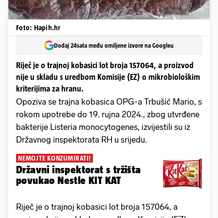
Foto: Hapih.hr
Dodaj 24sata među omiljene izvore na Googleu
Riječ je o trajnoj kobasici lot broja 157064, a proizvod
nije u skladu s uredbom Komisije (EZ) o mikrobiološkim
kriterijima za hranu.
Opoziva se trajna kobasica OPG-a Trbušić Mario, s
rokom upotrebe do 19. rujna 2024., zbog utvrđene
bakterije Listeria monocytogenes, izvijestili su iz
Državnog inspektorata RH u srijedu.
NEMOJTE KONZUMIRATI!
Državni inspektorat s tržišta
povukao Nestle KIT KAT
Riječ je o trajnoj kobasici lot broja 157064, a