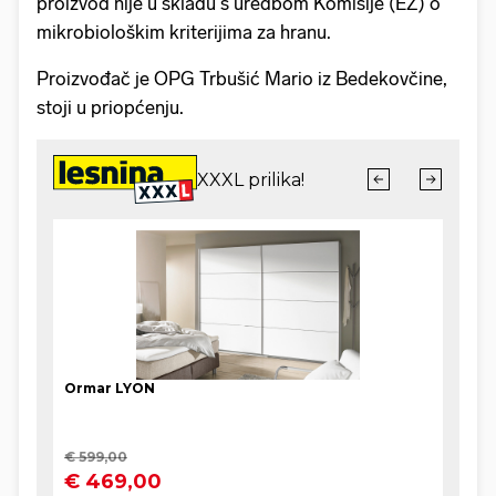
proizvod nije u skladu s uredbom Komisije (EZ) o
mikrobiološkim kriterijima za hranu.
Proizvođač je OPG Trbušić Mario iz Bedekovčine,
stoji u priopćenju.