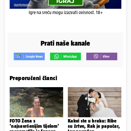
Igre na sreću mogu izazvati ovisnost. 18+
Prati naše kanale
Preporučeni članci
FOTO Žena s
Kakvi ste u braku: Ribe
'najsavršenijim tijelom'
su žrtve, Rak je papučar,