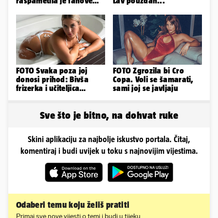
raspametila je fanove
Lav pouzdan...
zaigranim fotkama iz
plićaka
FOTO Svaka poza joj
FOTO Zgrozila bi Cro
donosi prihod: Bivša
Copa. Voli se šamarati,
frizerka i učiteljica
sami joj se javljaju
oblinama je zapalila
Instagram
Sve što je bitno, na dohvat ruke
Skini aplikaciju za najbolje iskustvo portala. Čitaj,
komentiraj i budi uvijek u toku s najnovijim vijestima.
Odaberi temu koju želiš pratiti
Primaj sve nove vijesti o temi i budi u tijeku