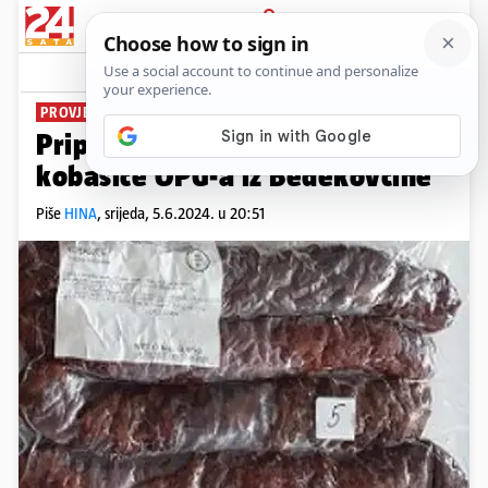
PRIJAVA
News
Komentari
1
PROVJERITE ZALIHE
Pripazite! S polica se povlače
kobasice OPG-a iz Bedekovčine
Piše
HINA
,
srijeda, 5.6.2024. u 20:51