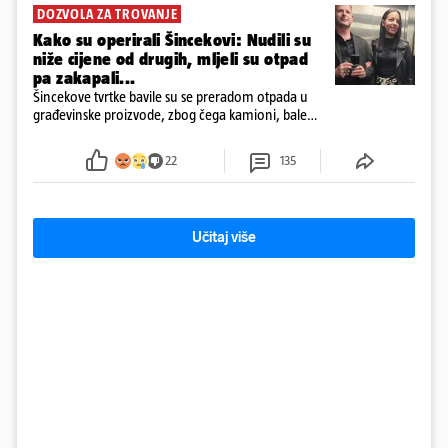
DOZVOLA ZA TROVANJE
Kako su operirali Šincekovi: Nudili su
niže cijene od drugih, mljeli su otpad
pa zakapali...
Šincekove tvrtke bavile su se preradom otpada u
građevinske proizvode, zbog čega kamioni, bale
plastike i samljeveni materijal dugo nisu izazivali
sumnju
22
135
Učitaj više