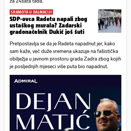
za 24sata tada.
SRAMOTA U DALMACIJI
SDP-ovca Radetu napali zbog
ustaškog murala? Zadarski
gradonačelnik Dukić još šuti
Pretpostavlja se da je Radeta napadnut jer, kako
sam kaže, već duže vremena ukazuje na fašistička
obilježja u javnom prostoru grada Zadra zbog kojih
je posljednjih mjeseci više puta bio napadnut.