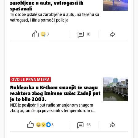
zarobljene u autu, vatrogasci ih
spašavali
Tri osobe ostale su zarobljene u autu, na terenu su
vatrogasci, Hitna pomoć i policija
3
10
OVO JE PRVA MJERA
Nuklearka u Krškom smanjit će snagu
reaktora zbog iznimne suše: Zadnji put
je to bilo 2003.
NEK je posljednji put radio smanjenom snagom
zbog ograničenja povezanih s temperaturom i
protokom rijeke Save 2003. godine, kada je
smanjenje snage bilo potrebno više od 90 dana.
8
63