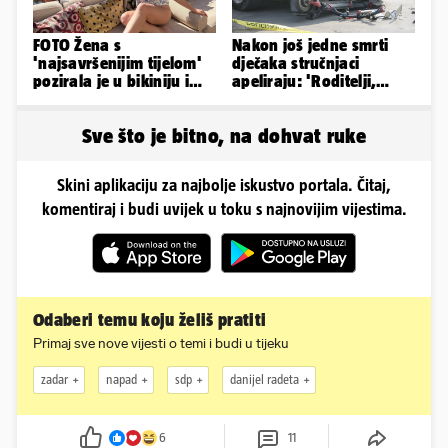
FOTO Žena s
Nakon još jedne smrti
'najsavršenijim tijelom'
dječaka stručnjaci
pozirala je u bikiniju i
apeliraju: 'Roditelji,
pokazala svoje bujne
električni romobili nisu
obline...
igračke'
Sve što je bitno, na dohvat ruke
Skini aplikaciju za najbolje iskustvo portala. Čitaj,
komentiraj i budi uvijek u toku s najnovijim vijestima.
Odaberi temu koju želiš pratiti
Primaj sve nove vijesti o temi i budi u tijeku
zadar
napad
sdp
danijel radeta
6
11