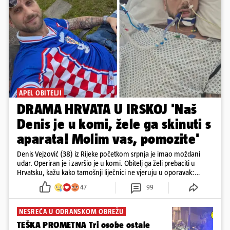
APEL OBITELJI
DRAMA HRVATA U IRSKOJ 'Naš
Denis je u komi, žele ga skinuti s
aparata! Molim vas, pomozite'
Denis Vejzović (38) iz Rijeke početkom srpnja je imao moždani
udar. Operiran je i završio je u komi. Obitelj ga želi prebaciti u
Hrvatsku, kažu kako tamošnji liječnici ne vjeruju u oporavak:
'Imamo 72 sata'
47
99
NESREĆA U ODRANSKOM OBREŽU
TEŠKA PROMETNA Tri osobe ostale