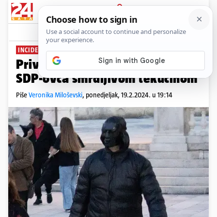
PRIJAVA
News
Komentari
11
INCIDENT U ZADRU
Priveli su muškarca koji je zalio
SDP-ovca smrdljivom tekućinom
Piše
Veronika Miloševski
,
ponedjeljak, 19.2.2024. u 19:14