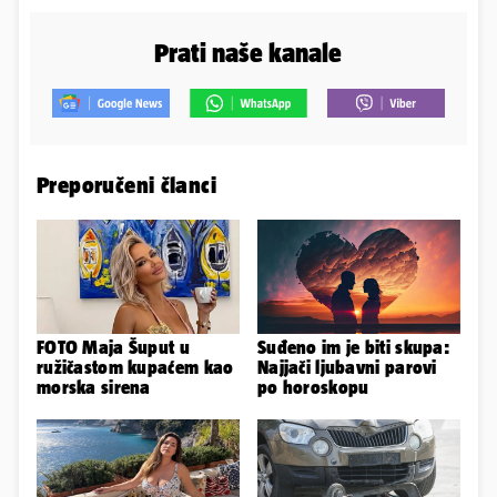
Prati naše kanale
Preporučeni članci
FOTO Maja Šuput u
Suđeno im je biti skupa:
ružičastom kupaćem kao
Najjači ljubavni parovi
morska sirena
po horoskopu