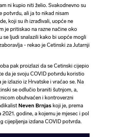
am ni kupio niti želio. Svakodnevno su
e potvrdu, ali ja to nikad nisam
de, koji su ih izrađivali, uopće ne
m je pritiskao na razne načine oko
u se ljudi snalazili kako bi uopće mogli
 zaboravlja - rekao je Cetinski za Jutarnji
soba pak proizlazi da se Cetinski cijepio
 te da je svoju COVID potvrdu koristio
 je izlazio iz Hrvatske i vraćao se. Na
nski se odlučio braniti šutnjom, a,
užnicom obuhvaćen i kontroverzni
ndikalist
Neven Brnjas
koji je, prema
na 2021. godine, a kojemu je mjesec i pol
og cijepljenja izdana COVID potvrda.