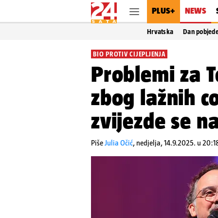
PLUS+
NEWS
Hrvatska
Dan pobjed
BIO PROTIV CIJEPLJENJA
Problemi za T
zbog lažnih c
zvijezde se na
Piše
Julia Očić
,
nedjelja, 14.9.2025. u 20:1