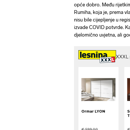
opće dobro. Među rijetkima
Rumiha, koja je, prema vla
nisu bile cijepljenje u reg
izvade COVID potvrde. Kaz
djelomično uvjetna, ali g