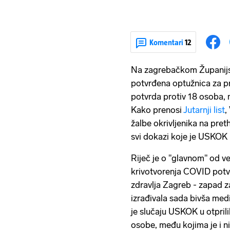
Komentari
12
Na zagrebačkom Županijs
potvrđena optužnica za p
potvrda protiv 18 osoba, 
Kako prenosi
Jutarnji list
,
žalbe okrivljenika na pre
svi dokazi koje je USKOK p
Riječ je o "glavnom" od ve
krivotvorenja COVID potv
zdravlja Zagreb - zapad 
izrađivala sada bivša med
je slučaju USKOK u otpri
osobe, među kojima je i ni