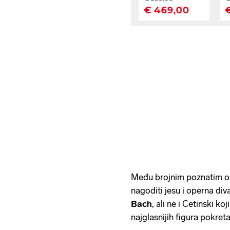
Među brojnim poznatim os
nagoditi jesu i operna div
Bach
, ali ne i Cetinski k
najglasnijih figura pokreta