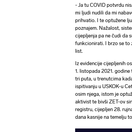
- Ja tu COVID potvrdu nis
mi ljudi nudili da mi nabav
prihvatio. I te optužene lju
poznajem. Nažalost, siste
cijepljenja pa ne čudi da s
funkcionirati. I brzo se to
list.
Iz evidencije cijepljenih o
1. listopada 2021. godine
tri puta, u trenutcima kada
ispitivanju u USKOK-u Ceti
osim njega, istom je opt
aktivist te bivši ZET-ov si
registru, cijepljen 28. ruj
dana kasnije na temelju t