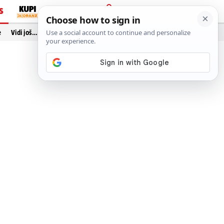
S
PRIJAVA
e
Vidi još…