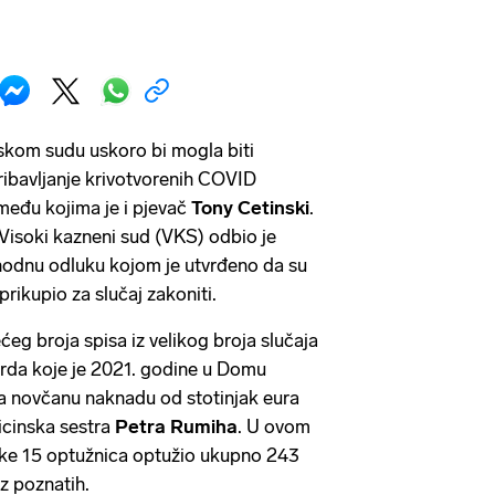
kom sudu uskoro bi mogla biti
ribavljanje krivotvorenih COVID
među kojima je i pjevač
Tony Cetinski
.
 Visoki kazneni sud (VKS) odbio je
thodnu odluku kojom je utvrđeno da su
rikupio za slučaj zakoniti.
ćeg broja spisa iz velikog broja slučaja
rda koje je 2021. godine u Domu
za novčanu naknadu od stotinjak eura
icinska sestra
Petra Rumiha
. U ovom
like 15 optužnica optužio ukupno 243
z poznatih.