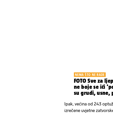
NEMA ŠTO NE RADE
FOTO Sve za ljep
ne boje se ići 'p
su grudi, usne,
Ipak, većina od 243 optu
izrečene uvjetne zatvorsk