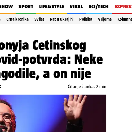
SHOW
SPORT
LIFE&STYLE
VIRAL
SCI/TECH
EXPRES
e
Crna kronika
Svijet
Rat u Ukrajini
Politika
Vrijeme
Kolumn
onyja Cetinskog
ovid-potvrda: Neke
godile, a on nije
8
Čitanje članka: 2 min