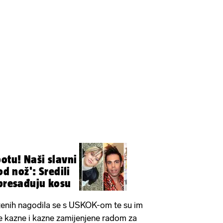
otu! Naši slavni
od nož': Sredili
 presađuju kosu
ženih nagodila se s USKOK-om te su im
e kazne i kazne zamijenjene radom za