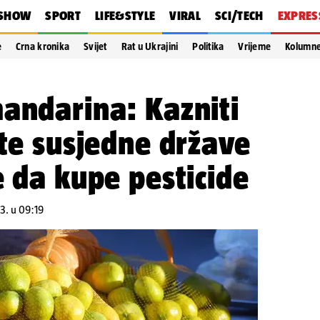
SHOW
SPORT
LIFE&STYLE
VIRAL
SCI/TECH
EXPRES
e
Crna kronika
Svijet
Rat u Ukrajini
Politika
Vrijeme
Kolumn
andarina: Kazniti
ste susjedne države
e da kupe pesticide
3. u 09:19