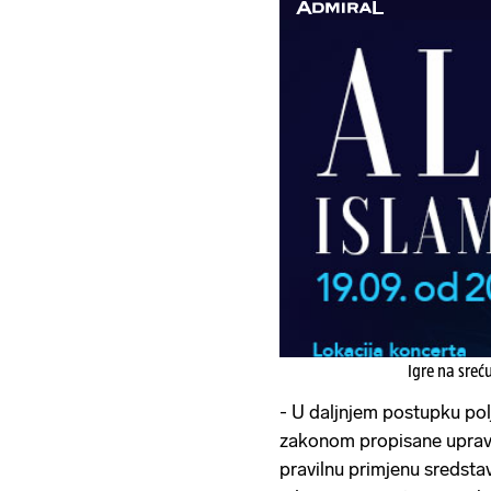
Igre na sreć
- U daljnjem postupku po
zakonom propisane upravn
pravilnu primjenu sredstava