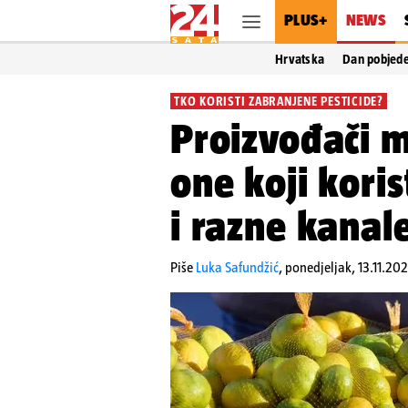
PLUS+
NEWS
Hrvatska
Dan pobjed
TKO KORISTI ZABRANJENE PESTICIDE?
Proizvođači m
one koji kori
i razne kanal
Piše
Luka Safundžić
,
ponedjeljak, 13.11.202