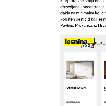
klorpirifos ne smiju biti 
dozvoljene koncentracije 
dakle na minimalne količin
korišten pesticid koji se ni
Pavlinić Prokurica, iz Hrv