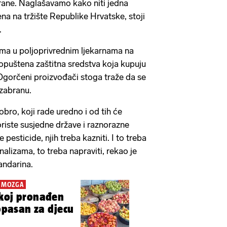
rane. Naglašavamo kako niti jedna
jena na tržište Republike Hrvatske, stoji
.
ma u poljoprivrednim ljekarnama na
opuštena zaštitna sredstva koja kupuju
Ogorčeni proizvođači stoga traže da se
 zabranu.
obro, koji rade uredno i od tih će
oriste susjedne države i raznorazne
e pesticide, njih treba kazniti. I to treba
 analizama, to treba napraviti, rekao je
andarina.
U MOZGA
skoj pronađen
 opasan za djecu