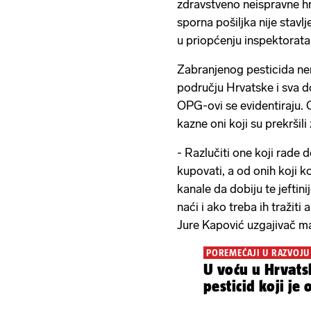
zdravstveno neispravne h
sporna pošiljka nije stavl
u priopćenju inspektorata
Zabranjenog pesticida ne
području Hrvatske i sva d
OPG-ovi se evidentiraju. 
kazne oni koji su prekršili
- Razlučiti one koji rade d
kupovati, a od onih koji k
kanale da dobiju te jeftinij
naći i ako treba ih tražiti
Jure Kapović uzgajivač m
POREMEĆAJI U RAZVOJ
U voću u Hrvat
pesticid koji je