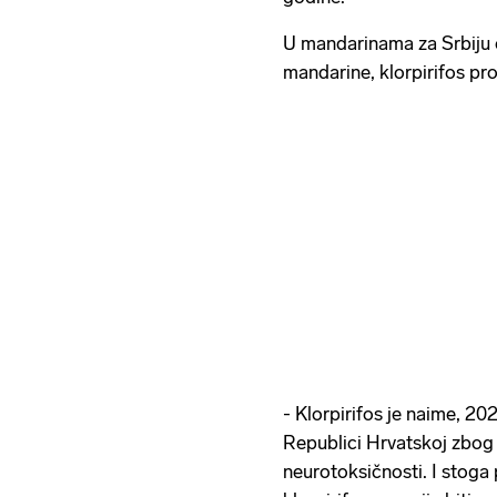
U mandarinama za Srbiju o
mandarine, klorpirifos p
- Klorpirifos je naime, 2
Republici Hrvatskoj zbog
neurotoksičnosti. I stoga 