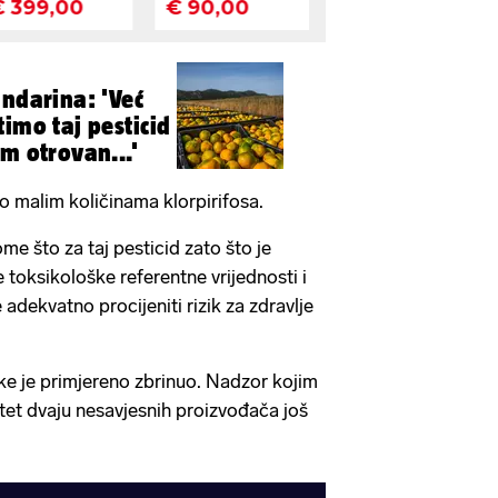
andarina: 'Već
imo taj pesticid
m otrovan...'
rlo malim količinama klorpirifosa.
e što za taj pesticid zato što je
 toksikološke referentne vrijednosti i
dekvatno procijeniti rizik za zdravlje
jke je primjereno zbrinuo. Nadzor kojim
titet dvaju nesavjesnih proizvođača još