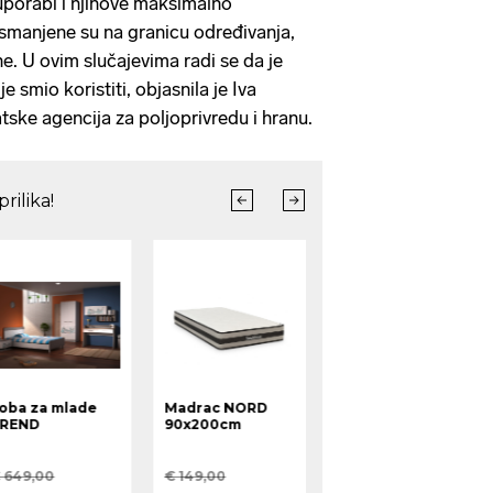
u uporabi i njihove maksimalno
smanjene su na granicu određivanja,
e. U ovim slučajevima radi se da je
je smio koristiti, objasnila je Iva
atske agencija za poljoprivredu i hranu.