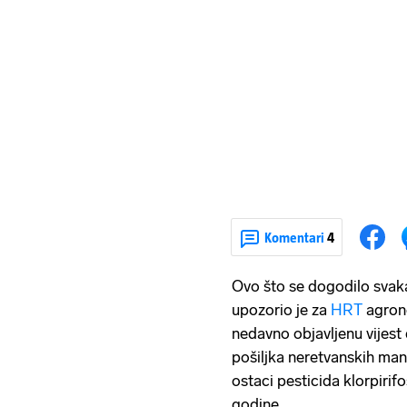
Komentari
4
Ovo što se dogodilo svak
upozorio je za
HRT
agron
nedavno objavljenu vijest
pošiljka neretvanskih man
ostaci pesticida klorpirif
godine.