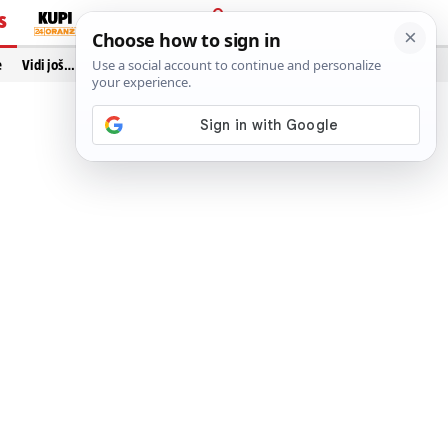
S
PRIJAVA
e
Vidi još…