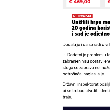
IZ HRVATSKE
Uništili hrpu m
20 godina korist
i sad je odjedno
Dodala je i da se radi o v
- Dodatni je problem u tom
zabranjen nisu postavljene
stoga se zapravo ne može a
potrošača, naglasila je.
Državni inspektorat pošil
bi se trebao utvrditi iden
traje.