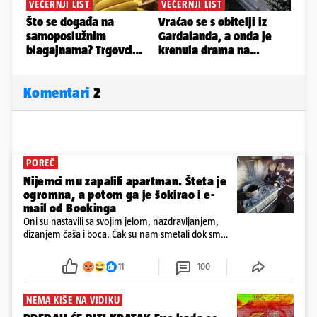
Komentari
2
POREČ
Nijemci mu zapalili apartman. Šteta je
ogromna, a potom ga je šokirao i e-
mail od Bookinga
Oni su nastavili sa svojim jelom, nazdravljanjem,
dizanjem čaša i boca. Čak su nam smetali dok smo
u panici kupili crijeva kako bismo pokušali ugasiti
požar, rekao je vlasnik
11
100
NEMA KIŠE NA VIDIKU