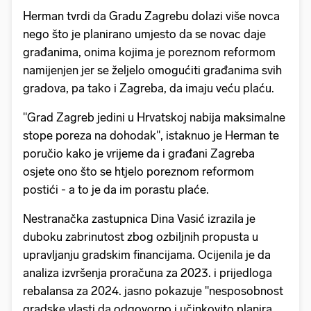
Herman tvrdi da Gradu Zagrebu dolazi više novca
nego što je planirano umjesto da se novac daje
građanima, onima kojima je poreznom reformom
namijenjen jer se željelo omogućiti građanima svih
gradova, pa tako i Zagreba, da imaju veću plaću.
"Grad Zagreb jedini u Hrvatskoj nabija maksimalne
stope poreza na dohodak", istaknuo je Herman te
poručio kako je vrijeme da i građani Zagreba
osjete ono što se htjelo poreznom reformom
postići - a to je da im porastu plaće.
Nestranačka zastupnica Dina Vasić izrazila je
duboku zabrinutost zbog ozbiljnih propusta u
upravljanju gradskim financijama. Ocijenila je da
analiza izvršenja proračuna za 2023. i prijedloga
rebalansa za 2024. jasno pokazuje "nesposobnost
gradske vlasti da odgovorno i učinkovito planira