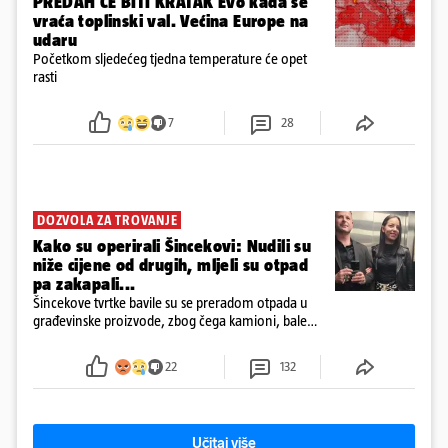
PREDAH ĆE BITI KRATAK Evo kada se
vraća toplinski val. Većina Europe na
udaru
Početkom sljedećeg tjedna temperature će opet
rasti
7
28
DOZVOLA ZA TROVANJE
Kako su operirali Šincekovi: Nudili su
niže cijene od drugih, mljeli su otpad
pa zakapali...
Šincekove tvrtke bavile su se preradom otpada u
građevinske proizvode, zbog čega kamioni, bale
plastike i samljeveni materijal dugo nisu izazivali
sumnju
22
132
Učitaj više