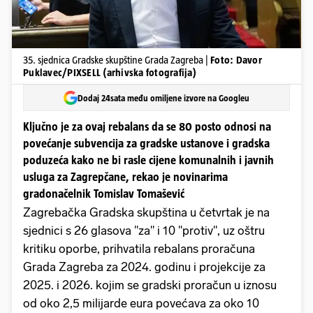
35. sjednica Gradske skupštine Grada Zagreba |
Foto: Davor
Puklavec/PIXSELL (arhivska fotografija)
Dodaj 24sata među omiljene izvore na Googleu
Ključno je za ovaj rebalans da se 80 posto odnosi na
povećanje subvencija za gradske ustanove i gradska
poduzeća kako ne bi rasle cijene komunalnih i javnih
usluga za Zagrepčane, rekao je novinarima
gradonačelnik Tomislav Tomašević
Zagrebačka Gradska skupština u četvrtak je na
sjednici s 26 glasova "za" i 10 "protiv", uz oštru
kritiku oporbe, prihvatila rebalans proračuna
Grada Zagreba za 2024. godinu i projekcije za
2025. i 2026. kojim se gradski proračun u iznosu
od oko 2,5 milijarde eura povećava za oko 10