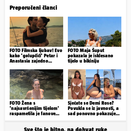
Preporučeni članci
FOTO Filmska ljubav! Evo
FOTO Maja Šuput
kako 'golupčići' Petar i
pokazala je isklesano
Anastasia zajedno
tijelo u bikiniju
provode ljetne dane
FOTO Žena s
Sjećate se Demi Rose?
'najsavršenijim tijelom'
Povukla se iz javnosti, a
raspametila je fanove
sad ponovno pokazuje
zaigranim fotkama iz
obline. Ovako izgleda
plićaka
Sve što je bitno, na dohvat ruke