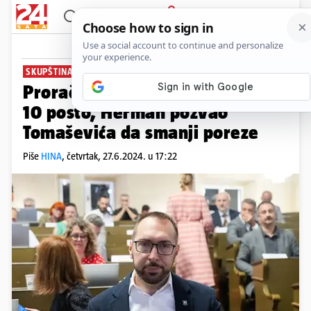
PRIJAVA
News
Komentari
2
SKUPŠTINA PRIHVATILA REBALANS
Proračun Grada Zagreba veći za
10 posto, Herman pozvao
Tomaševića da smanji poreze
Piše
HINA
,
četvrtak, 27.6.2024. u 17:22