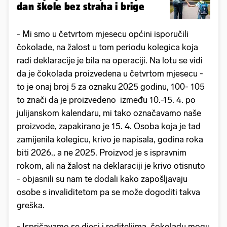
dan škole bez straha i brige
- Mi smo u četvrtom mjesecu općini isporučili
čokolade, na žalost u tom periodu kolegica koja
radi deklaracije je bila na operaciji. Na lotu se vidi
da je čokolada proizvedena u četvrtom mjesecu -
to je onaj broj 5 za oznaku 2025 godinu, 100- 105
to znači da je proizvedeno između 10.-15. 4. po
julijanskom kalendaru, mi tako označavamo naše
proizvode, zapakirano je 15. 4. Osoba koja je tad
zamijenila kolegicu, krivo je napisala, godina roka
biti 2026., a ne 2025. Proizvod je s ispravnim
rokom, ali na žalost na deklaraciji je krivo otisnuto
- objasnili su nam te dodali kako zapošljavaju
osobe s invaliditetom pa se može dogoditi takva
greška.
- Ispričavamo se djeci i roditeljima, čokoladu mogu