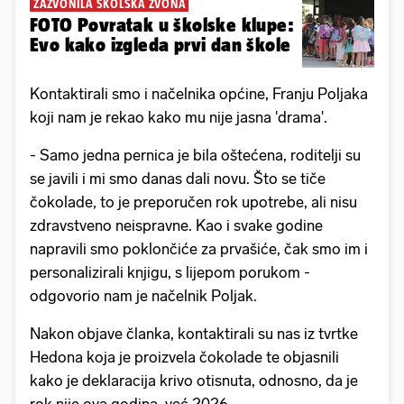
ZAZVONILA ŠKOLSKA ZVONA
FOTO Povratak u školske klupe:
Evo kako izgleda prvi dan škole
Kontaktirali smo i načelnika općine, Franju Poljaka
koji nam je rekao kako mu nije jasna 'drama'.
- Samo jedna pernica je bila oštećena, roditelji su
se javili i mi smo danas dali novu. Što se tiče
čokolade, to je preporučen rok upotrebe, ali nisu
zdravstveno neispravne. Kao i svake godine
napravili smo poklončiće za prvašiće, čak smo im i
personalizirali knjigu, s lijepom porukom -
odgovorio nam je načelnik Poljak.
Nakon objave članka, kontaktirali su nas iz tvrtke
Hedona koja je proizvela čokolade te objasnili
kako je deklaracija krivo otisnuta, odnosno, da je
rok nije ova godina, već 2026.