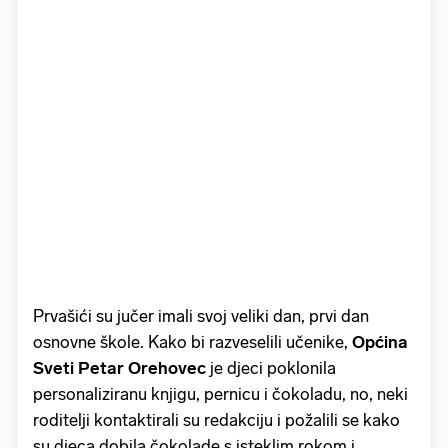
Prvašići su jučer imali svoj veliki dan, prvi dan
osnovne škole. Kako bi razveselili učenike,
Općina
Sveti Petar Orehovec
je djeci poklonila
personaliziranu knjigu, pernicu i čokoladu, no, neki
roditelji kontaktirali su redakciju i požalili se kako
su djeca dobila čokolade s isteklim rokom i