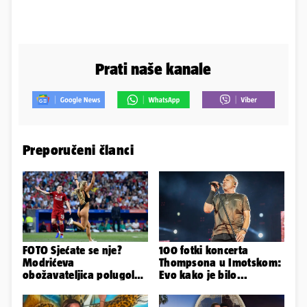
Prati naše kanale
Preporučeni članci
FOTO Sjećate se nje?
100 fotki koncerta
Modrićeva
Thompsona u Imotskom:
obožavateljica polugola
Evo kako je bilo...
uletjela na finale LP. Evo
što radi danas