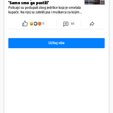
'Samo smo ga pustili'
Policajci su postupali zbog jedrilice koja je ometala
kupače. Na njoj su zatekli psa i muškarca za kojim
se od ranije trage. Muškarac je pružao otpor te su
ga uhitili, a psa je preuzeo komunalni redar
11
46
Učitaj više