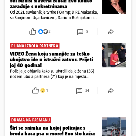
Svi biznisi Slavena Bilića: Evo koliko
zarađuje s nekretninama
Od 2021. suvlasnik je tvrtke F&amp;D RE Makarska,
sa Sanjinom Ugarkovićem, Dariom Bošnjakom i
Dobrislavom Hrkaćem. Tvrtka je registrirana za
poslovanje nekretninama, a od osnutka nema
2
8
zaposlenih
PIJANA IZBOLA PARTNERA
VIDEO Žena koju sumnjiče za teško
ubojstvo ide u istražni zatvor. Prijeti
joj 40 godina!
Policija je objavila kako su utvrdili da je žena (36)
nožem ubola partnera (71) koji je na mjestu
preminuo. Imala je 2,03 promila. U nedjelju su je
ispitali i poslali u istražni zatvor
1
34
DRAMA NA PAŠMANU
Širi se snimka na kojoj policajac s
broda baca psa u more! Evo što kažu: