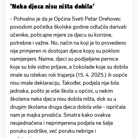
'Neka djeca nisu ništa dobila'
- Pohvalno je da je Općina Sveti Petar Orehovec
povodom početka školske godine odlučila darivati
učenike, poticajne mjere za djecu su korisne,
potrebne i važne. No, način na koji je to provedeno
nije primjeren ni dostojan djece kojoj su pokloni
namijenjeni. Naime, djeci su podijeljene pernice
koje su bile vidno prljave, a čokolade koje su dobila
imale su istekao rok trajanja (15. 4. 2025.) ili uopće
nisu imale deklaraciju. Također, podjela nije bila
jednaka, pošto je više škola u općini, u nekim
školama neka djeca nisu dobila ništa, dok su u
drugim školama druga djeca dobila više - ispričala
nam je majka prvašića. Smatra kako ovakva
neujednačena i neprimjerena podjela ne šalje
poruku podrške, već poruku nebrige i