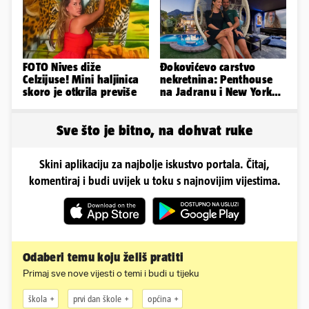
FOTO Nives diže
Đokovićevo carstvo
Celzijuse! Mini haljinica
nekretnina: Penthouse
skoro je otkrila previše
na Jadranu i New Yorku,
španjolska vila, hoteli...
Sve što je bitno, na dohvat ruke
Skini aplikaciju za najbolje iskustvo portala. Čitaj,
komentiraj i budi uvijek u toku s najnovijim vijestima.
Odaberi temu koju želiš pratiti
Primaj sve nove vijesti o temi i budi u tijeku
škola
prvi dan škole
općina