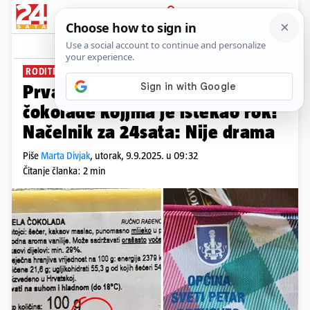
PRIJAVA
News
Komentari
20
RODITELJI SE POŽALILI
Prvašići dobili prljave pernice i
čokolade kojjma je istekao rok!
Načelnik za 24sata: Nije drama
Piše
Marta Divjak
,
utorak, 9.9.2025. u 09:32
Čitanje članka: 2 min