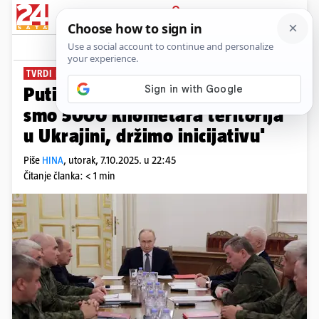
PRIJAVA
News
Komentari
35
TVRDI DA SE UKRAJINCI POVLAČE
Putin okupio vojni vrh: 'Zauzeli
smo 5000 kilometara teritorija
u Ukrajini, držimo inicijativu'
Piše
HINA
,
utorak, 7.10.2025. u 22:45
Čitanje članka: < 1 min