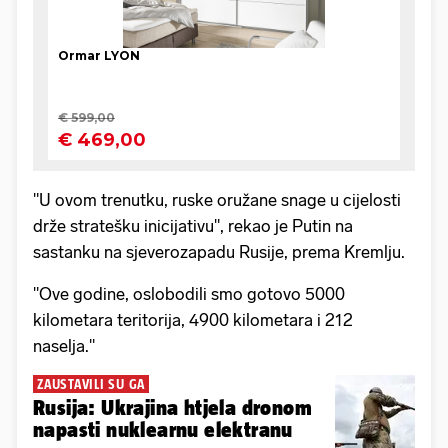
"U ovom trenutku, ruske oružane snage u cijelosti
drže stratešku inicijativu", rekao je Putin na
sastanku na sjeverozapadu Rusije, prema Kremlju.
"Ove godine, oslobodili smo gotovo 5000
kilometara teritorija, 4900 kilometara i 212
naselja."
ZAUSTAVILI SU GA
Rusija: Ukrajina htjela dronom
napasti nuklearnu elektranu