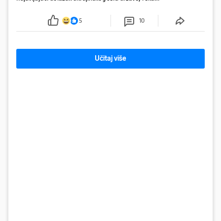
novinarima da imaju "više tema", među ostalim i
europski put Ukrajine i Srbije
5
10
Učitaj više