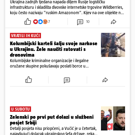
Ukrajina zadnjih tjedana napada diljem Rusije logističku
infrastrukturu i skladišta divovske internetske trgovine Wildberries,
koju često nazivaju "ruskim Amazonom". Kijev na ove objekte ne
gleda samo kao na obična trgovačka skladišta, već tvrdi da ih ruske
7
10
snage koriste i za vojne potrebe, odnosno za skladištenje i
distribuciju dijelova za dronove i druge opreme koja se koristi u
ratu. S druge strane, napadi služe i kao izravan odgovor na ruska
VRATILI IH KUĆI
bombardiranja ukrajinske poštanske i logističke infrastrukture te
Kolumbijski karteli šalju svoje narkose
kao način da se ekonomske posljedice rata prenesu dublje na ruski
u Ukrajinu. Žele naučiti ratovati s
teritorij i približe običnim građanima.
dronovima
Kolumbijske kriminalne organizacije i ilegalne
oružane skupine pokušavaju poslati borce u
Ukrajinu kako bi stekli napredne vještine ratovanja
bespilotnim letjelicama te ih kasnije koristili protiv
kolumbijske vojske
U SUBOTU
Zelenski po prvi put dolazi u službeni
posjet Srbiji
Detalji posjeta nisu priopćeni, a Vučić je u četvrtak,
najavljujući dolazak ukrajinskog šefa države, rekao