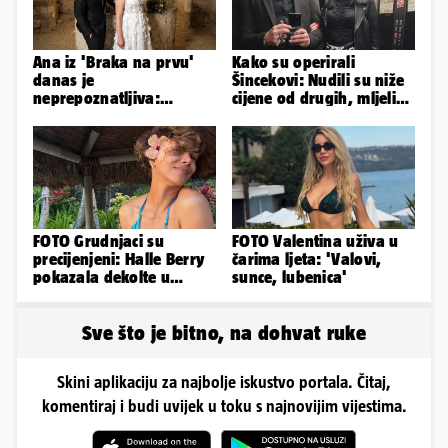
Ana iz 'Braka na prvu'
Kako su operirali
danas je
Šincekovi: Nudili su niže
neprepoznatljiva:
cijene od drugih, mljeli
Odselila je iz Hrvatske, a
su otpad pa zakapali...
ovako sad izgleda
FOTO Grudnjaci su
FOTO Valentina uživa u
precijenjeni: Halle Berry
čarima ljeta: 'Valovi,
pokazala dekolte u
sunce, lubenica'
zavodljivoj satenskoj
haljinici
Sve što je bitno, na dohvat ruke
Skini aplikaciju za najbolje iskustvo portala. Čitaj,
komentiraj i budi uvijek u toku s najnovijim vijestima.