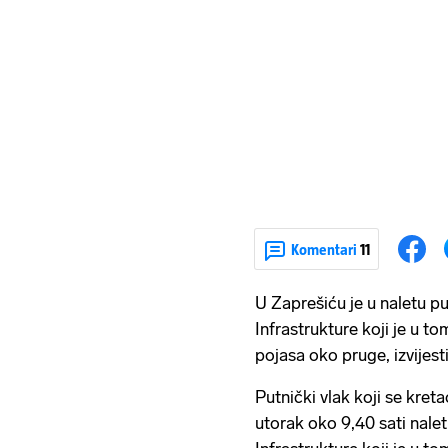
Komentari
11
U Zaprešiću je u naletu 
Infrastrukture koji je u t
pojasa oko pruge, izvijesti
Putnički vlak koji se kre
utorak oko 9,40 sati nale