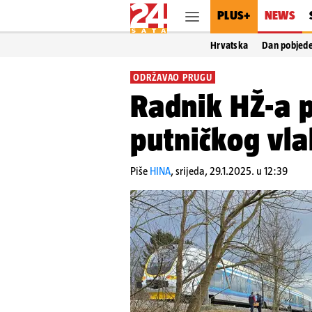
PLUS+
NEWS
Hrvatska
Dan pobjed
ODRŽAVAO PRUGU
Radnik HŽ-a 
putničkog vla
Piše
HINA
,
srijeda, 29.1.2025. u 12:39