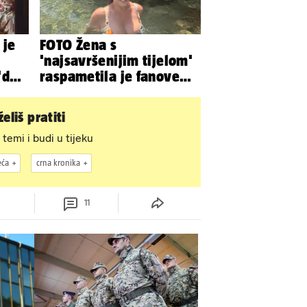
 je
FOTO Žena s
'najsavršenijim tijelom'
da'.
raspametila je fanove
zaigranim fotkama iz
plićaka
eliš pratiti
 temi i budi u tijeku
eća
crna kronika
11