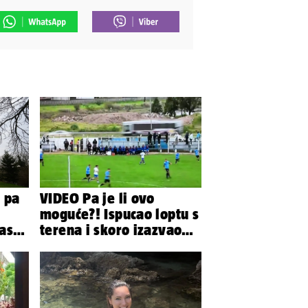
 pa
VIDEO Pa je li ovo
moguće?! Ispucao loptu s
as
terena i skoro izazvao
orju
prometnu nesreću