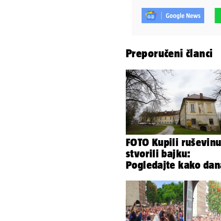
Preporučeni članci
FOTO Kupili ruševinu
stvorili bajku:
Pogledajte kako dan
izgleda dvorac u Zag