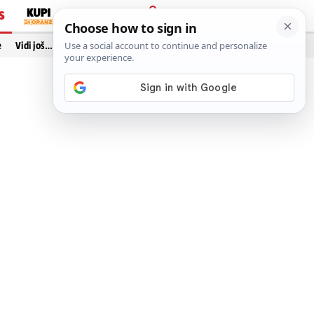
S
PRIJAVA
e
Vidi još…