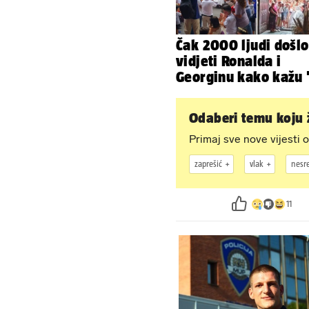
Čak 2000 ljudi došlo
vidjeti Ronalda i
Georginu kako kažu '
A kad ono - Fabio i
Nicole!
Odaberi temu koju ž
Primaj sve nove vijesti o
zaprešić
vlak
nesr
11