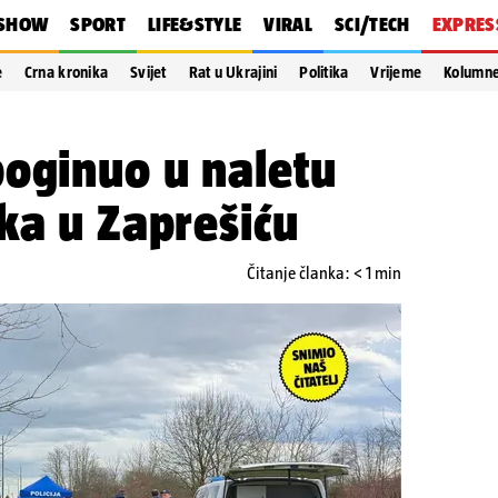
SHOW
SPORT
LIFE&STYLE
VIRAL
SCI/TECH
EXPRES
e
Crna kronika
Svijet
Rat u Ukrajini
Politika
Vrijeme
Kolumn
poginuo u naletu
ka u Zaprešiću
Čitanje članka: < 1 min