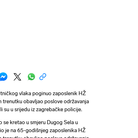
putničkog vlaka poginuo zaposlenik HŽ
om trenutku obavljao poslove održavanja
li su u srijedu iz zagrebačke policije.
tao se kretao u smjeru Dugog Sela u
tio je na 65-godišnjeg zaposlenika HŽ