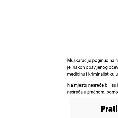
Muškarac je poginuo na mj
je, nakon obavljenog oče
medicinu i kriminalistiku
Na mjestu nesreće bili su 
nesreća u zračnom, pomo
Prat