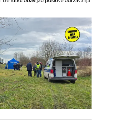
om trenutku obavljao poslove održavanja