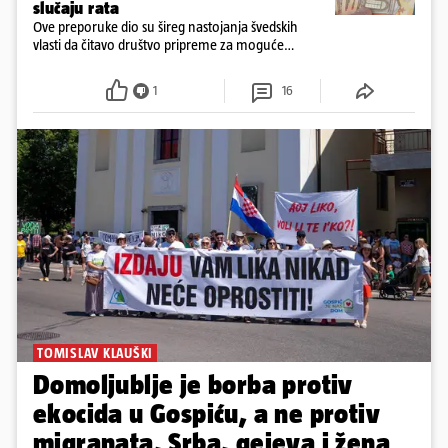
slučaju rata
Ove preporuke dio su šireg nastojanja švedskih
vlasti da čitavo društvo pripreme za moguće
posljedice vojnih ili kibernetičkih napada
1
16
TOMISLAV KLAUŠKI
Domoljublje je borba protiv
ekocida u Gospiću, a ne protiv
migranata, Srba, gejeva i žena