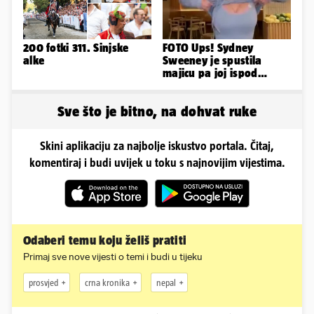
200 fotki 311. Sinjske
FOTO Ups! Sydney
alke
Sweeney je spustila
majicu pa joj ispod
grudnjaka provirile
bujne grudi
Sve što je bitno, na dohvat ruke
Skini aplikaciju za najbolje iskustvo portala. Čitaj,
komentiraj i budi uvijek u toku s najnovijim vijestima.
Odaberi temu koju želiš pratiti
Primaj sve nove vijesti o temi i budi u tijeku
prosvjed
crna kronika
nepal