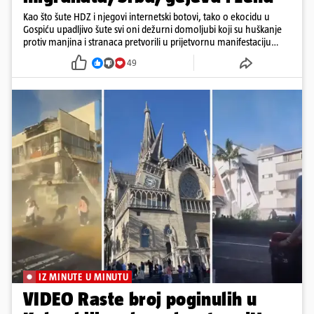
Kao što šute HDZ i njegovi internetski botovi, tako o ekocidu u
Gospiću upadljivo šute svi oni dežurni domoljubi koji su huškanje
protiv manjina i stranaca pretvorili u prijetvornu manifestaciju
ljubavi prema domovini.
49
IZ MINUTE U MINUTU
VIDEO Raste broj poginulih u