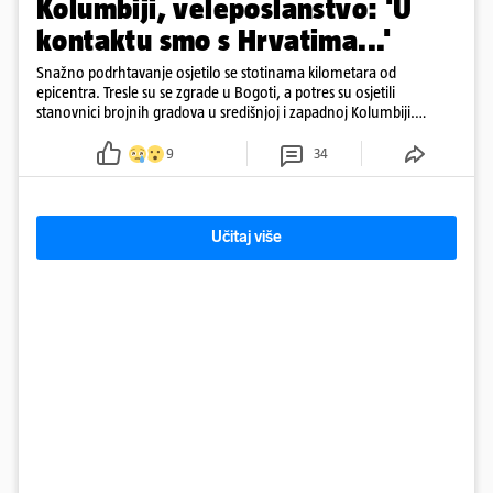
Kolumbiji, veleposlanstvo: 'U
kontaktu smo s Hrvatima...'
Snažno podrhtavanje osjetilo se stotinama kilometara od
epicentra. Tresle su se zgrade u Bogoti, a potres su osjetili
stanovnici brojnih gradova u središnjoj i zapadnoj Kolumbiji.
Prema Reutersu, podrhtavanje je zabilježeno i u Venezueli.
9
34
Učitaj više