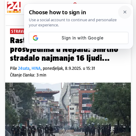
PRIJAVA
News
Komentari
17
STRAVA U NEPALU
Raste broj mrtvih na velikim
prosvjedima u Nepalu: Smrtno
stradalo najmanje 16 ljudi...
Piše
24sata
,
HINA
,
ponedjeljak, 8.9.2025. u 15:31
Čitanje članka: 3 min