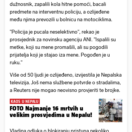
dužnosnik, zapalili kola hitne pomoći, bacali
predmete na interventnu policiju, a ozlijeđene
među njima prevozili u bolnicu na motociklima.
"Policija je pucala neselektivno", rekao je
prosvjednik za novinsku agenciju ANI. "Ispalili su
metke, koji su mene promašili, ali su pogodili
prijatelja koji je stajao iza mene. Pogođen je u
ruku."
Više od 50 ljudi je ozlijeđeno, izvijestila je Nepalska
televizija. Još nema službene potvrde o stradalima,
a Reuters nije mogao neovisno provjeriti te brojke.
KAOS U NEPALU
FOTO Najmanje 16 mrtvih u
velikim prosvjedima u Nepalu!
Vladina odluka o blokiranju pristupa nekoliko