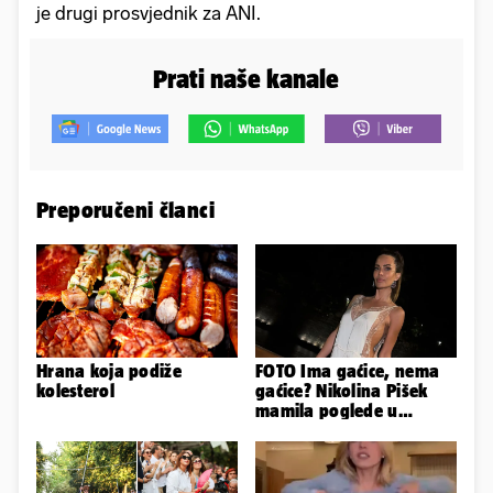
je drugi prosvjednik za ANI.
Prati naše kanale
Preporučeni članci
Hrana koja podiže
FOTO Ima gaćice, nema
kolesterol
gaćice? Nikolina Pišek
mamila poglede u
poluprozirnom
kombinezonu