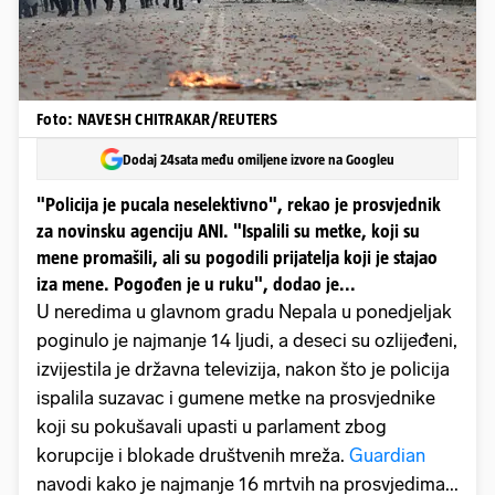
Foto: NAVESH CHITRAKAR/REUTERS
Dodaj 24sata među omiljene izvore na Googleu
"Policija je pucala neselektivno", rekao je prosvjednik
za novinsku agenciju ANI. "Ispalili su metke, koji su
mene promašili, ali su pogodili prijatelja koji je stajao
iza mene. Pogođen je u ruku", dodao je...
U neredima u glavnom gradu Nepala u ponedjeljak
poginulo je najmanje 14 ljudi, a deseci su ozlijeđeni,
izvijestila je državna televizija, nakon što je policija
ispalila suzavac i gumene metke na prosvjednike
koji su pokušavali upasti u parlament zbog
korupcije i blokade društvenih mreža.
Guardian
navodi kako je najmanje 16 mrtvih na prosvjedima...