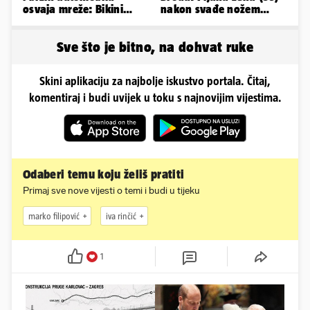
osvaja mreže: Bikini
nakon svađe nožem
spaja s konjskim
ubila partnera (71)
snagama
Sve što je bitno, na dohvat ruke
Skini aplikaciju za najbolje iskustvo portala. Čitaj,
komentiraj i budi uvijek u toku s najnovijim vijestima.
Odaberi temu koju želiš pratiti
Primaj sve nove vijesti o temi i budi u tijeku
marko filipović
iva rinčić
1