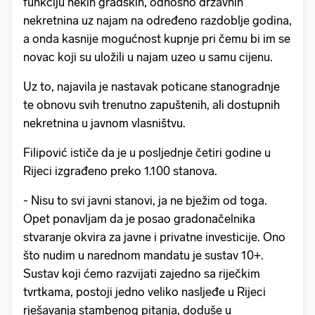
funkciju nekih gradskih, odnosno državnih
nekretnina uz najam na određeno razdoblje godina,
a onda kasnije mogućnost kupnje pri čemu bi im se
novac koji su uložili u najam uzeo u samu cijenu.
Uz to, najavila je nastavak poticane stanogradnje
te obnovu svih trenutno zapuštenih, ali dostupnih
nekretnina u javnom vlasništvu.
Filipović ističe da je u posljednje četiri godine u
Rijeci izgrađeno preko 1.100 stanova.
- Nisu to svi javni stanovi, ja ne bježim od toga.
Opet ponavljam da je posao gradonačelnika
stvaranje okvira za javne i privatne investicije. Ono
što nudim u narednom mandatu je sustav 10+.
Sustav koji ćemo razvijati zajedno sa riječkim
tvrtkama, postoji jedno veliko nasljeđe u Rijeci
rješavanja stambenog pitanja, doduše u