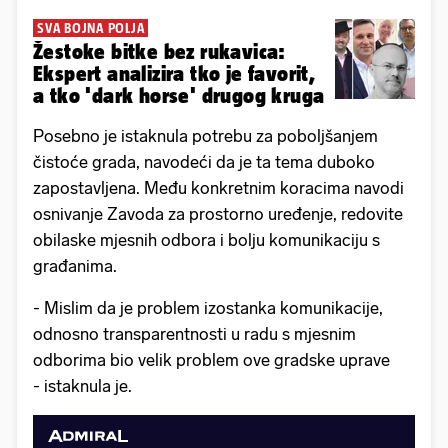
SVA BOJNA POLJA
Žestoke bitke bez rukavica:
Ekspert analizira tko je favorit,
a tko 'dark horse' drugog kruga
Posebno je istaknula potrebu za poboljšanjem
čistoće grada, navodeći da je ta tema duboko
zapostavljena. Među konkretnim koracima navodi
osnivanje Zavoda za prostorno uređenje, redovite
obilaske mjesnih odbora i bolju komunikaciju s
građanima.
- Mislim da je problem izostanka komunikacije,
odnosno transparentnosti u radu s mjesnim
odborima bio velik problem ove gradske uprave
- istaknula je.