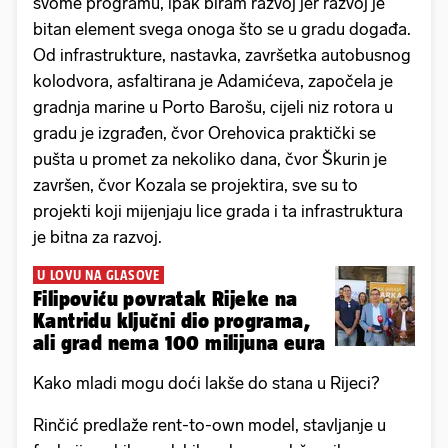
svome programu, ipak biram razvoj jer razvoj je
bitan element svega onoga što se u gradu događa.
Od infrastrukture, nastavka, završetka autobusnog
kolodvora, asfaltirana je Adamićeva, započela je
gradnja marine u Porto Barošu, cijeli niz rotora u
gradu je izgrađen, čvor Orehovica praktički se
pušta u promet za nekoliko dana, čvor Škurin je
završen, čvor Kozala se projektira, sve su to
projekti koji mijenjaju lice grada i ta infrastruktura
je bitna za razvoj.
U LOVU NA GLASOVE
Filipoviću povratak Rijeke na
Kantridu ključni dio programa,
ali grad nema 100 milijuna eura
Kako mladi mogu doći lakše do stana u Rijeci?
Rinčić predlaže rent-to-own model, stavljanje u