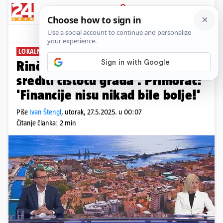
PRIJAVA
News
Komentari
0
LOKALNI IZBORI 2025.
Rinčić na sučeljavanju: 'Treba
srediti čistoću grada'. Primorac:
'Financije nisu nikad bile bolje!'
Piše
Ivan Štengl
,
utorak, 27.5.2025. u 00:07
Čitanje članka: 2 min