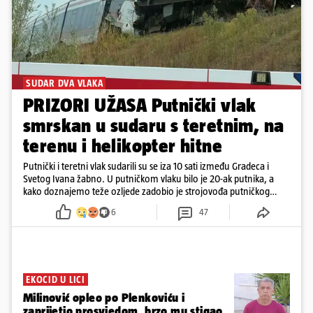
SUDAR DVA VLAKA
PRIZORI UŽASA Putnički vlak
smrskan u sudaru s teretnim, na
terenu i helikopter hitne
Putnički i teretni vlak sudarili su se iza 10 sati između Gradeca i
Svetog Ivana žabno. U putničkom vlaku bilo je 20-ak putnika, a
kako doznajemo teže ozljede zadobio je strojovođa putničkog
vlaka. Zatvoren je promet, a fotoreporteri Prigorskog objavili su
6
47
prve snimke s mjesta sudara
EKOCID U LICI
Milinović opleo po Plenkoviću i
zaprijetio prosvjedom, brzo mu stigao