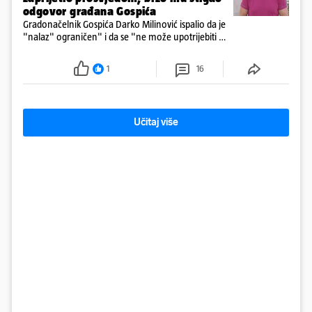
odgovor građana Gospića
Gradonačelnik Gospića Darko Milinović ispalio da je
"nalaz" ograničen" i da se "ne može upotrijebiti za
sudske sporove". Građani Gospića ga podsjetili da
ga je naručio Uskok i da je dio spisa
1
16
Učitaj više