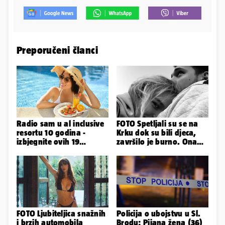
Preporučeni članci
Radio sam u al inclusive
FOTO Spetljali su se na
resortu 10 godina -
Krku dok su bili djeca,
izbjegnite ovih 19
završilo je burno. Ona
grešaka i olakšajte si
sad želi 50 milijuna eura
odmor
FOTO Ljubiteljica snažnih
Policija o ubojstvu u Sl.
i brzih automobila
Brodu: Pijana žena (36)