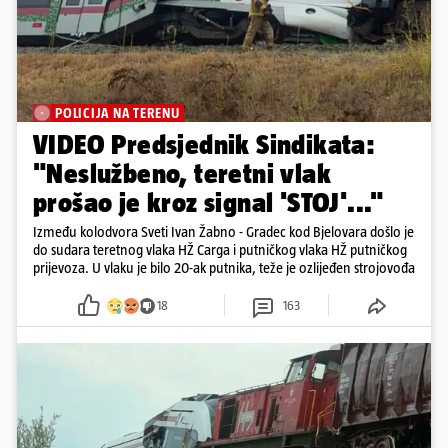
POLICIJA NA TERENU
VIDEO Predsjednik Sindikata:
"Neslužbeno, teretni vlak
prošao je kroz signal 'STOJ'..."
Između kolodvora Sveti Ivan Žabno - Gradec kod Bjelovara došlo je
do sudara teretnog vlaka HŽ Carga i putničkog vlaka HŽ putničkog
prijevoza. U vlaku je bilo 20-ak putnika, teže je ozlijeđen strojovođa
18
163