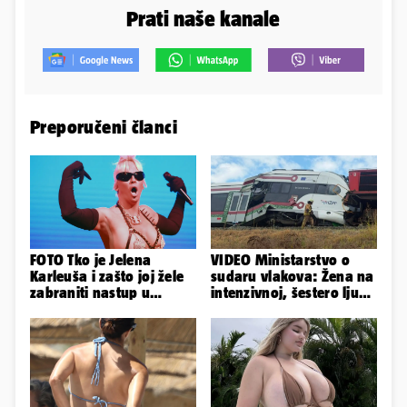
Prati naše kanale
Preporučeni članci
FOTO Tko je Jelena
VIDEO Ministarstvo o
Karleuša i zašto joj žele
sudaru vlakova: Žena na
zabraniti nastup u
intenzivnoj, šestero ljudi
Vodicama? Evo što je
teško ozlijeđeno
govorila...