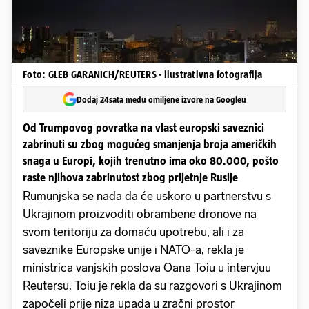
Foto: GLEB GARANICH/REUTERS - ilustrativna fotografija
Dodaj 24sata među omiljene izvore na Googleu
Od Trumpovog povratka na vlast europski saveznici
zabrinuti su zbog mogućeg smanjenja broja američkih
snaga u Europi, kojih trenutno ima oko 80.000, pošto
raste njihova zabrinutost zbog prijetnje Rusije
Rumunjska se nada da će uskoro u partnerstvu s
Ukrajinom proizvoditi obrambene dronove na
svom teritoriju za domaću upotrebu, ali i za
saveznike Europske unije i NATO-a, rekla je
ministrica vanjskih poslova Oana Toiu u intervjuu
Reutersu. Toiu je rekla da su razgovori s Ukrajinom
započeli prije niza upada u zračni prostor