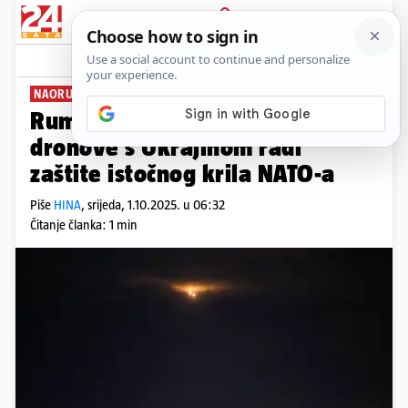
PRIJAVA
News
Komentari
1
NAORUŽANJE
Rumunjska će proizvoditi
dronove s Ukrajinom radi
zaštite istočnog krila NATO-a
Piše
HINA
,
srijeda, 1.10.2025. u 06:32
Čitanje članka: 1 min