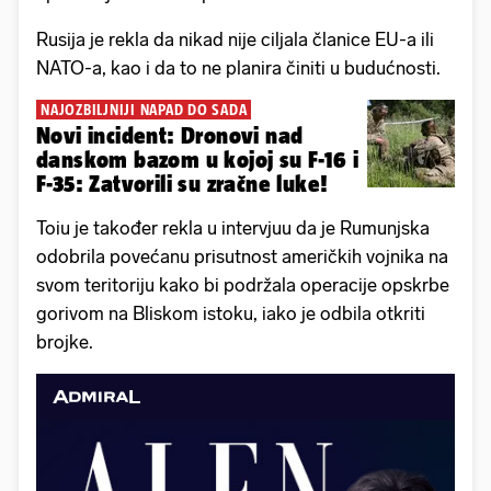
Rusija je rekla da nikad nije ciljala članice EU-a ili
NATO-a, kao i da to ne planira činiti u budućnosti.
NAJOZBILJNIJI NAPAD DO SADA
Novi incident: Dronovi nad
danskom bazom u kojoj su F-16 i
F-35: Zatvorili su zračne luke!
Toiu je također rekla u intervjuu da je Rumunjska
odobrila povećanu prisutnost američkih vojnika na
svom teritoriju kako bi podržala operacije opskrbe
gorivom na Bliskom istoku, iako je odbila otkriti
brojke.