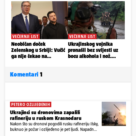
Komentari
1
PETERO OZLIJEĐENIH
Ukrajinci su dronovima zapalili
rafineriju u ruskom Krasnodaru
Nakon što su dronovi pogodili rusku rafineriju Ilsky,
buknuo je požar i ozlijeđeno je pet ljudi. Napadnut
je i industrijski objekt u Samari, Moskva tvrdi da je