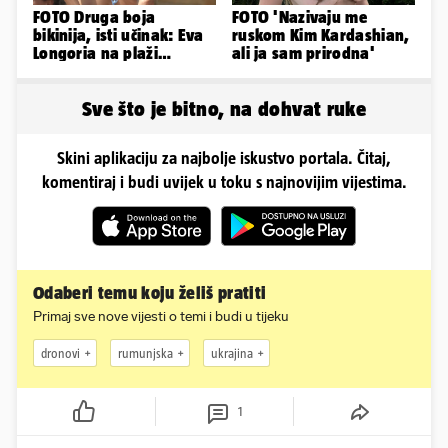
FOTO Druga boja
FOTO 'Nazivaju me
bikinija, isti učinak: Eva
ruskom Kim Kardashian,
Longoria na plaži
ali ja sam prirodna'
pipkala svoje zanosne
obline
Sve što je bitno, na dohvat ruke
Skini aplikaciju za najbolje iskustvo portala. Čitaj,
komentiraj i budi uvijek u toku s najnovijim vijestima.
Odaberi temu koju želiš pratiti
Primaj sve nove vijesti o temi i budi u tijeku
dronovi
rumunjska
ukrajina
1