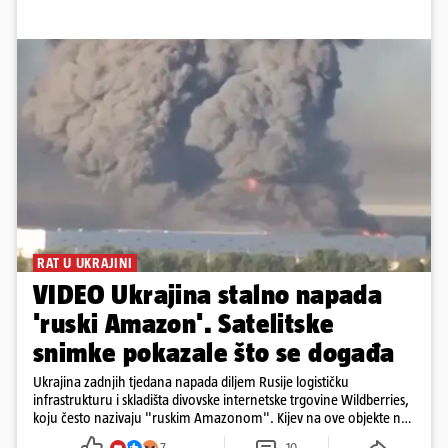
RAT U UKRAJINI
VIDEO Ukrajina stalno napada
'ruski Amazon'. Satelitske
snimke pokazale što se događa
Ukrajina zadnjih tjedana napada diljem Rusije logističku
infrastrukturu i skladišta divovske internetske trgovine Wildberries,
koju često nazivaju "ruskim Amazonom". Kijev na ove objekte ne
gleda samo kao na obična trgovačka skladišta, već tvrdi da ih ruske
7
10