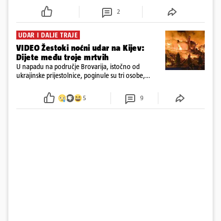
srušila 397 dronova
2
UDAR I DALJE TRAJE
VIDEO Žestoki noćni udar na Kijev:
Dijete među troje mrtvih
U napadu na područje Brovarija, istočno od
ukrajinske prijestolnice, poginule su tri osobe,
među kojima i jedno dijete
5
9