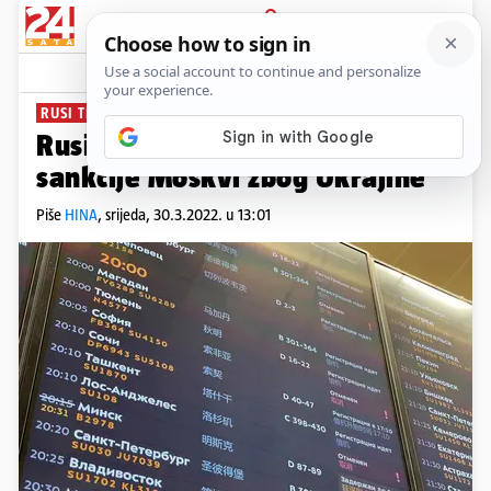
PRIJAVA
News
Komentari
3
RUSI TRAŽE PODRŠKU
Rusija i Kina osuđuju zapadne
sankcije Moskvi zbog Ukrajine
Piše
HINA
,
srijeda, 30.3.2022. u 13:01