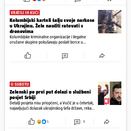
snage koriste i za vojne potrebe, odnosno za skladištenje i
distribuciju dijelova za dronove i druge opreme koja se koristi u
ratu. S druge strane, napadi služe i kao izravan odgovor na ruska
VRATILI IH KUĆI
bombardiranja ukrajinske poštanske i logističke infrastrukture te
Kolumbijski karteli šalju svoje narkose
kao način da se ekonomske posljedice rata prenesu dublje na ruski
u Ukrajinu. Žele naučiti ratovati s
teritorij i približe običnim građanima.
dronovima
Kolumbijske kriminalne organizacije i ilegalne
oružane skupine pokušavaju poslati borce u
Ukrajinu kako bi stekli napredne vještine ratovanja
bespilotnim letjelicama te ih kasnije koristili protiv
kolumbijske vojske
U SUBOTU
Zelenski po prvi put dolazi u službeni
posjet Srbiji
Detalji posjeta nisu priopćeni, a Vučić je u četvrtak,
najavljujući dolazak ukrajinskog šefa države, rekao
novinarima da imaju "više tema", među ostalim i
europski put Ukrajine i Srbije
5
9