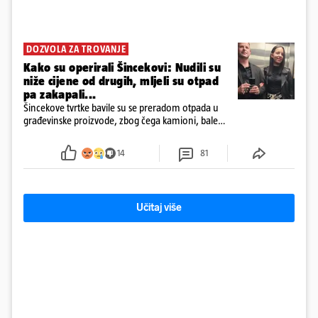
DOZVOLA ZA TROVANJE
Kako su operirali Šincekovi: Nudili su
niže cijene od drugih, mljeli su otpad
pa zakapali...
Šincekove tvrtke bavile su se preradom otpada u
građevinske proizvode, zbog čega kamioni, bale
plastike i samljeveni materijal dugo nisu izazivali
sumnju
14
81
Učitaj više