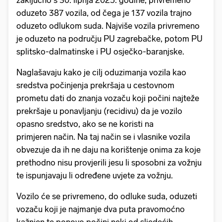
zaključno s 30. lipnja 2025. godine, privremeno
oduzeto 387 vozila, od čega je 137 vozila trajno
oduzeto odlukom suda. Najviše vozila privremeno
je oduzeto na području PU zagrebačke, potom PU
splitsko-dalmatinske i PU osječko-baranjske.
Naglašavaju kako je cilj oduzimanja vozila kao
sredstva počinjenja prekršaja u cestovnom
prometu dati do znanja vozaču koji počini najteže
prekršaje u ponavljanju (recidivu) da je vozilo
opasno sredstvo, ako se ne koristi na
primjeren način. Na taj način se i vlasnike vozila
obvezuje da ih ne daju na korištenje onima za koje
prethodno nisu provjerili jesu li sposobni za vožnju
te ispunjavaju li određene uvjete za vožnju.
Vozilo će se privremeno, do odluke suda, oduzeti
vozaču koji je najmanje dva puta pravomoćno