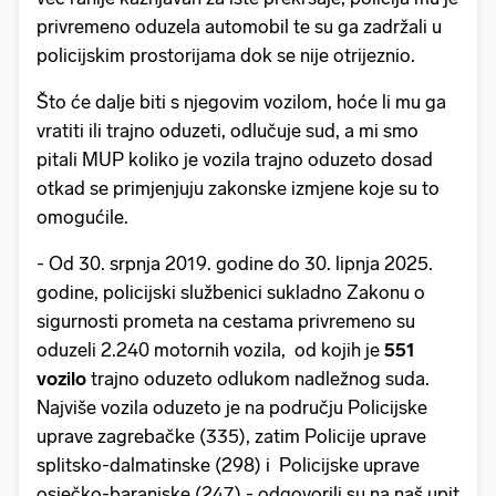
privremeno oduzela automobil te su ga zadržali u
policijskim prostorijama dok se nije otrijeznio.
Što će dalje biti s njegovim vozilom, hoće li mu ga
vratiti ili trajno oduzeti, odlučuje sud, a mi smo
pitali MUP koliko je vozila trajno oduzeto dosad
otkad se primjenjuju zakonske izmjene koje su to
omogućile.
- Od 30. srpnja 2019. godine do 30. lipnja 2025.
godine, policijski službenici sukladno Zakonu o
sigurnosti prometa na cestama privremeno su
oduzeli 2.240 motornih vozila, od kojih je
551
vozilo
trajno oduzeto odlukom nadležnog suda.
Najviše vozila oduzeto je na području Policijske
uprave zagrebačke (335), zatim Policije uprave
splitsko-dalmatinske (298) i Policijske uprave
osječko-baranjske (247) - odgovorili su na naš upit