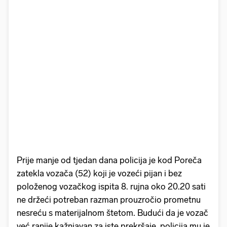
Prije manje od tjedan dana policija je kod Poreča
zatekla vozača (52) koji je vozeći pijan i bez
položenog vozačkog ispita 8. rujna oko 20.20 sati
ne držeći potreban razman prouzročio prometnu
nesreću s materijalnom štetom. Budući da je vozač
već ranije kažnjavan za iste prekršaje, policija mu je