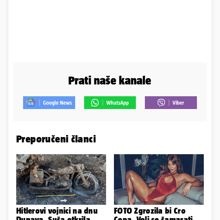
Prati naše kanale
Preporučeni članci
Hitlerovi vojnici na dnu
FOTO Zgrozila bi Cro
Dunava. Suša otkrila
Copa. Voli se šamarati,