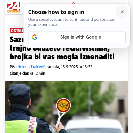
PRIJAVA
News
Komentari
42
OSTALI BEZ AUTOMOBILA
Saznali smo koliko je vozila
trajno oduzeto recidivistima,
brojka bi vas mogla iznenaditi
Piše
Helena Tkalčević
,
subota, 13.9.2025. u 13:32
Čitanje članka: 2 min