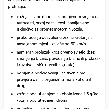
kažnjen te ponovo počini neki od sljedećih
prekršaja:
vožnja u suprotnom ili zabranjenom smjeru na
autocesti, brzoj cesti i cesti namijenjenoj
isključivo za promet motornih vozila,
prekoračenje dozvoljene brzine kretanja u
naseljenom mjestu za više od 50 km/h,
namjeran prolazak kroz crveno svjetlo (bez
smanjenja brzine, povećanja brzine ili prolazak
kroz dva ili više crvenih svjetala),
odbijanje podvrgavanju ispitivanja radi
provjere da li u organizmu ima alkohola ili
droga,
vožnja pod utjecajem alkohola iznad 1,5 g/kg i
vožnja pod utjecajem droga,
upravljanje vozilom prije stjecanja prava,