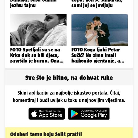
jezivu tajnu
sami joj se javljaju
FOTO Spetljali su se na
FOTO Koga ljubi Petar
Krku dok su bili djeca,
Sučić? Na zimu imali
završilo je burno. Ona
bajkovito vjenčanje, a
sad želi 50 milijuna eura
sada je na svijet stigao -
sin!
Sve što je bitno, na dohvat ruke
Skini aplikaciju za najbolje iskustvo portala. Čitaj,
komentiraj i budi uvijek u toku s najnovijim vijestima.
Odaberi temu koju želiš pratiti