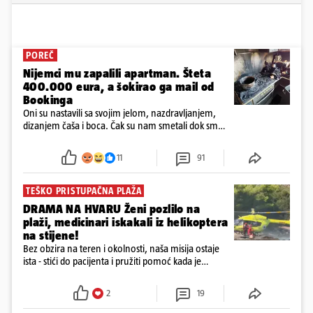
POREČ
Nijemci mu zapalili apartman. Šteta
400.000 eura, a šokirao ga mail od
Bookinga
Oni su nastavili sa svojim jelom, nazdravljanjem,
dizanjem čaša i boca. Čak su nam smetali dok smo
u panici kupili crijeva kako bismo pokušali ugasiti
požar, rekao je vlasnik
11
91
TEŠKO PRISTUPAČNA PLAŽA
DRAMA NA HVARU Ženi pozlilo na
plaži, medicinari iskakali iz helikoptera
na stijene!
Bez obzira na teren i okolnosti, naša misija ostaje
ista - stići do pacijenta i pružiti pomoć kada je
najpotrebnija - objavilo je Ministarstvo zdravstva na
Facebooku
2
19