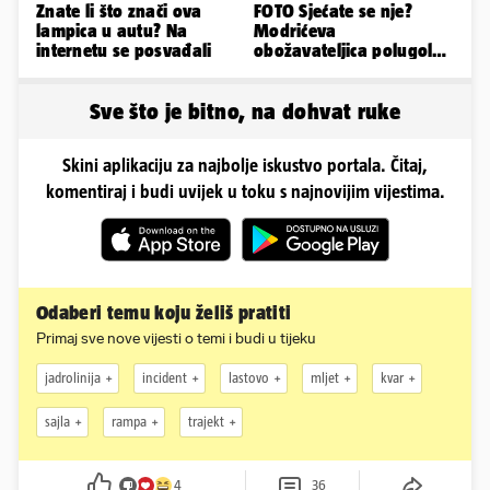
Znate li što znači ova
FOTO Sjećate se nje?
lampica u autu? Na
Modrićeva
internetu se posvađali
obožavateljica polugola
uletjela na finale LP. Evo
što radi danas
Sve što je bitno, na dohvat ruke
Skini aplikaciju za najbolje iskustvo portala. Čitaj,
komentiraj i budi uvijek u toku s najnovijim vijestima.
Odaberi temu koju želiš pratiti
Primaj sve nove vijesti o temi i budi u tijeku
jadrolinija
incident
lastovo
mljet
kvar
sajla
rampa
trajekt
4
36