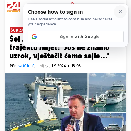
PRIJAVA
News
Komentari
36
ŠOK ZA PUTNIKE
Šef Jadrolinije o padu rampe na
trajektu Mljet: 'Još ne znamo
uzrok, vještačit ćemo sajle...'
Piše
Iva Milotić
,
nedjelja, 1.9.2024. u 13:03