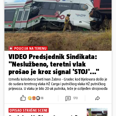
POLICIJA NA TERENU
VIDEO Predsjednik Sindikata:
"Neslužbeno, teretni vlak
prošao je kroz signal 'STOJ'..."
Između kolodvora Sveti Ivan Žabno - Gradec kod Bjelovara došlo je
do sudara teretnog vlaka HŽ Carga i putničkog vlaka HŽ putničkog
prijevoza. U vlaku je bilo 20-ak putnika, teže je ozlijeđen strojovođa
18
170
OPISAO STRAŠNE SCENE