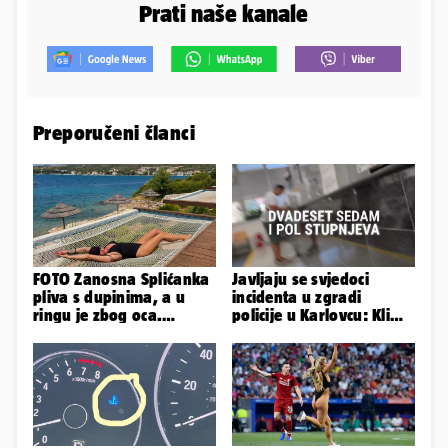
Prati naše kanale
Preporučeni članci
FOTO Zanosna Splićanka
Javljaju se svjedoci
pliva s dupinima, a u
incidenta u zgradi
ringu je zbog oca.
policije u Karlovcu: Klima
Nedavno se i zaručila...
je radila, rekli su da
izađemo