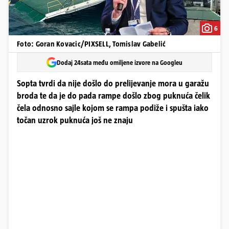
6
Foto: Goran Kovacic/PIXSELL, Tomislav Gabelić
Dodaj 24sata među omiljene izvore na Googleu
Sopta tvrdi da nije došlo do prelijevanje mora u garažu
broda te da je do pada rampe došlo zbog puknuća čelik
čela odnosno sajle kojom se rampa podiže i spušta iako
točan uzrok puknuća još ne znaju