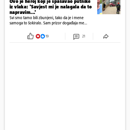
Ovo je heroj koji je spašavao putnike
iz vlaka: 'Savjest mi je nalagala da to
napravim...'
Svi smo tamo bili zbunjeni, tako da je i mene
samoga to šokiralo. Sam prizor događaja me
šokirao kada sam vidio, rekao je Božidar Zrinski
19
21