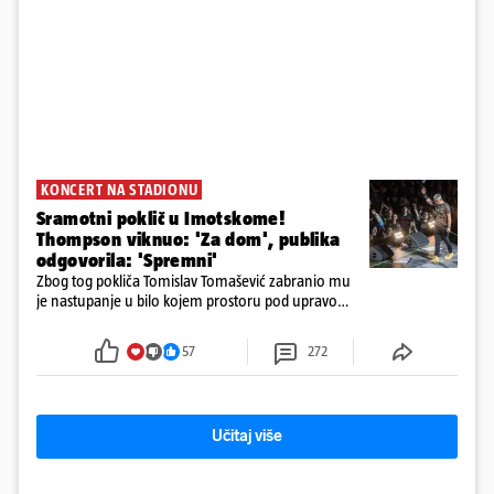
KONCERT NA STADIONU
Sramotni poklič u Imotskome!
Thompson viknuo: 'Za dom', publika
odgovorila: 'Spremni'
Zbog tog pokliča Tomislav Tomašević zabranio mu
je nastupanje u bilo kojem prostoru pod upravom
Grada Zagreba..
57
272
Učitaj više