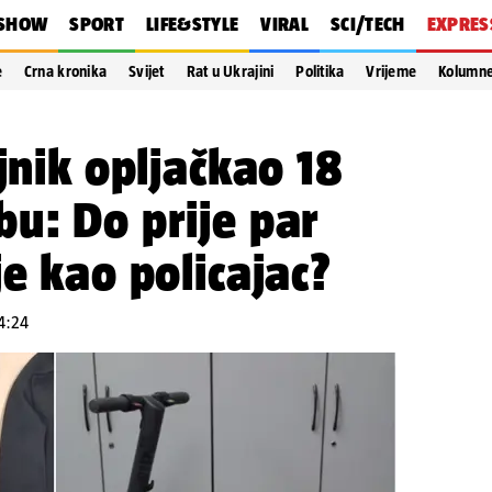
SHOW
SPORT
LIFE&STYLE
VIRAL
SCI/TECH
EXPRES
e
Crna kronika
Svijet
Rat u Ukrajini
Politika
Vrijeme
Kolumn
jnik opljačkao 18
u: Do prije par
je kao policajac?
14:24