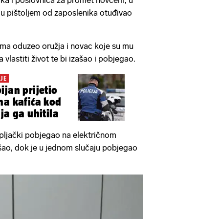
naka i poslovnica za promet novcem, u
tnju pištoljem od zaposlenika otuđivao
rima oduzeo oružja i novac koje su mu
a vlastiti život te bi izašao i pobjegao.
JE
ijan prijetio
ma kafića kod
ja ga uhitila
 pljački pobjegao na električnom
šao, dok je u jednom slučaju pobjegao