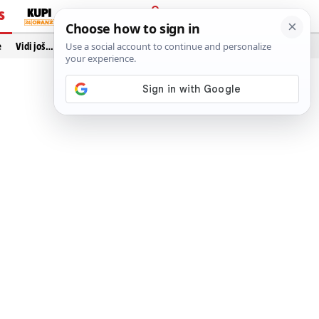
S
PRIJAVA
e
Vidi još…