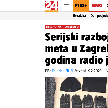
PLUS+
NEWS
Hrvatska
Dan pobjed
BJEŽAO NA ROMOBILU
Serijski razbo
meta u Zagreb
godina radio 
Piše
Katarina Bitići
,
četvrtak, 9.2.2023. u 