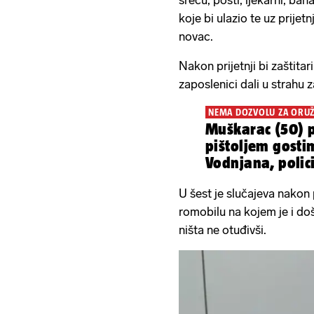
sreću, pošti, ljekarni, ba
koje bi ulazio te uz prije
novac.
Nakon prijetnji bi zaštita
zaposlenici dali u strahu z
NEMA DOZVOLU ZA ORUŽ
Muškarac (50) p
pištoljem gosti
Vodnjana, polici
U šest je slučajeva nakon
romobilu na kojem je i do
ništa ne otuđivši.