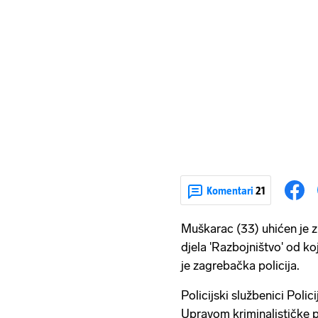
Komentari
21
Muškarac (33) uhićen je 
djela 'Razbojništvo' od ko
je zagrebačka policija.
Policijski službenici Poli
Upravom kriminalističke po