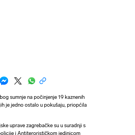
zbog sumnje na počinjenje 19 kaznenih
jih je jedno ostalo u pokušaju, priopćila
cijske uprave zagrebačke su u suradnji s
licije i Antiterorističkom jedinicom