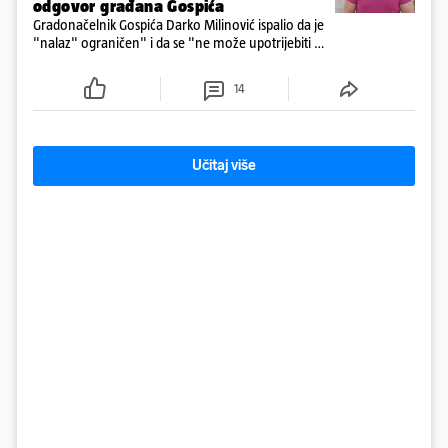
odgovor građana Gospića
Gradonačelnik Gospića Darko Milinović ispalio da je
"nalaz" ograničen" i da se "ne može upotrijebiti za
sudske sporove". Građani Gospića ga podsjetili da
ga je naručio Uskok i da je dio spisa
14
Učitaj više