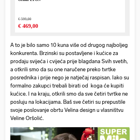
A to je bilo samo 10 kuna više od drugog najboljeg
konkurenta. Brzinski su postavljene i kućice za
prodaju svijeća i cvijeća prije blagdana Svih svetih,
a otkrili smo da su one naručene preko tvrtke
posrednika i prije nego je natječaj raspisan. Iako su
formalno zakupci trebali birati od koga će kupiti
kućice. I na kraju, otkrili smo da sve četiri tvrtke ne
posluju na lokacijama. Baš sve četiri su prepustile
svoje poslovanje obrtu Velina design u vlasništvu
Veline Oršolić.