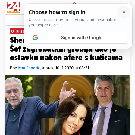
PRIJAVA
News
Komentari
64
OTKRIĆE 24SATA
Sherry, Sherry, otkaz mi uberi:
Šef zagrebačkih groblja dao je
ostavku nakon afere s kućicama
Piše
Ivan Pandžić
,
utorak, 10.11.2020. u 08:31