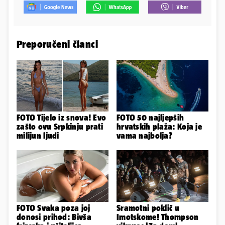
Preporučeni članci
FOTO Tijelo iz snova! Evo
FOTO 50 najljepših
zašto ovu Srpkinju prati
hrvatskih plaža: Koja je
milijun ljudi
vama najbolja?
FOTO Svaka poza joj
Sramotni poklič u
donosi prihod: Bivša
Imotskome! Thompson