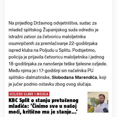
Na prijedlog Državnog odvjetništva, sudac za
mladež splitskog Županijskog suda odredio je
istražni zatvor za četvoricu maloljetnika
osumnjičenih za premlaćivanje 22-godišnjaka
ispred kluba na Poljudu u Splitu. Podsjetimo,
policija je prijavila četvoricu maloljetnika i jednog
18-godišnjaka za nanošenje teške tjelesne ozljede.
Među njima je i 17-godišnji sin načelnika PU
splitsko-dalmatinske,
Slobodana Marendića
, koji
je jučer podnio ostavku zbog ovog slučaja.
OZLJEDE GLAVE I MOZGA
KBC Split o stanju pretučenog
mladića: 'Činimo sve u našoj
moći, kritično mu je stanje...'