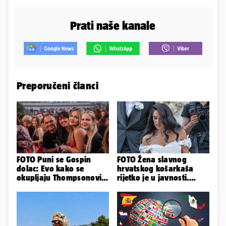
Prati naše kanale
Preporučeni članci
FOTO Puni se Gospin
FOTO Žena slavnog
dolac: Evo kako se
hrvatskog košarkaša
okupljaju Thompsonovi
rijetko je u javnosti.
obožavatelji u Imotskom
Ovako im je izgledalo
vjenčanje