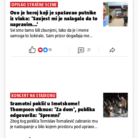
OPISAO STRAŠNE SCENE
Ovo je heroj koji je spašavao putnike
iz vlaka: 'Savjest mi je nalagala da to
napravim...'
Svi smo tamo bili zbunjeni, tako da je i mene
samoga to šokiralo. Sam prizor događaja me
šokirao kada sam vidio, rekao je Božidar Zrinski
19
21
KONCERT NA STADIONU
Sramotni poklič u Imotskome!
Thompson viknuo: 'Za dom', publika
odgovorila: 'Spremni'
Zbog tog pokliča Tomislav Tomašević zabranio mu
je nastupanje u bilo kojem prostoru pod upravom
Grada Zagreba..