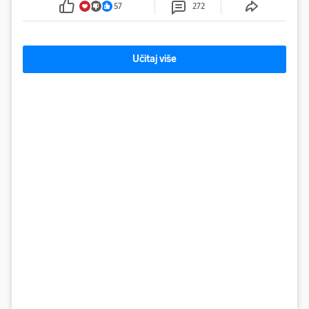
57
272
Učitaj više