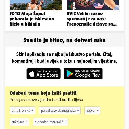
FOTO Maja Šuput
KVIZ Veliki izazov
pokazala je isklesano
spreman je za vas:
tijelo u bikiniju
Prepoznajte države samo
po obliku njihova
teritorija...
Sve što je bitno, na dohvat ruke
Skini aplikaciju za najbolje iskustvo portala. Čitaj,
komentiraj i budi uvijek u toku s najnovijim vijestima.
Odaberi temu koju želiš pratiti
Primaj sve nove vijesti o temi i budi u tijeku
crna kronika
pu splitsko dalmatinska
zatvor
tučnjava
slobodan marendić