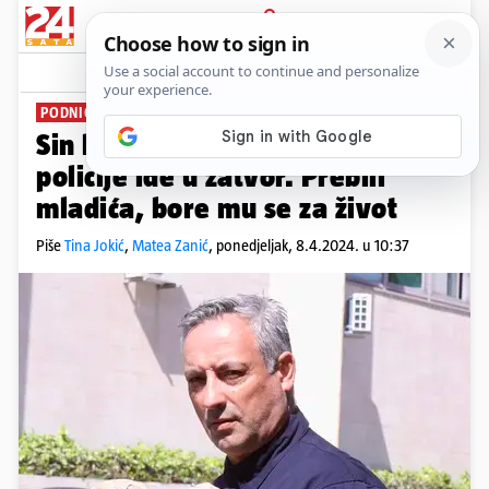
PRIJAVA
News
Komentari
15
PODNIO OSTAVKU
Sin bivšeg načelnika splitske
policije ide u zatvor. Prebili
mladića, bore mu se za život
Piše
Tina Jokić
,
Matea Zanić
,
ponedjeljak, 8.4.2024. u 10:37