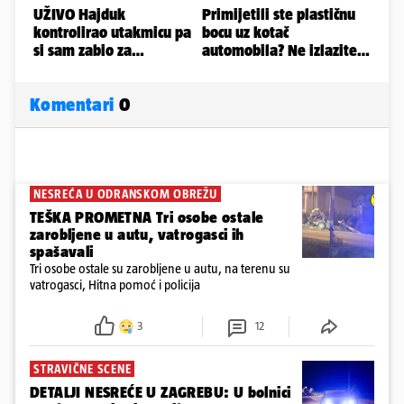
Komentari
0
NESREĆA U ODRANSKOM OBREŽU
TEŠKA PROMETNA Tri osobe ostale
zarobljene u autu, vatrogasci ih
spašavali
Tri osobe ostale su zarobljene u autu, na terenu su
vatrogasci, Hitna pomoć i policija
3
12
STRAVIČNE SCENE
DETALJI NESREĆE U ZAGREBU: U bolnici