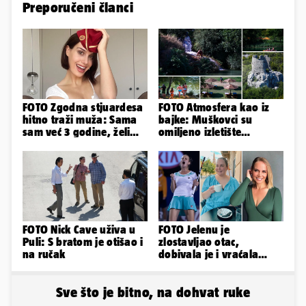
Preporučeni članci
FOTO Zgodna stjuardesa
FOTO Atmosfera kao iz
hitno traži muža: Sama
bajke: Muškovci su
sam već 3 godine, želim
omiljeno izletište
da bude stariji...
Zadrana, pogledajte
zašto
FOTO Nick Cave uživa u
FOTO Jelenu je
Puli: S bratom je otišao i
zlostavljao otac,
na ručak
dobivala je i vraćala
kilograme: 'Brutalno me
tukao šakama'
Sve što je bitno, na dohvat ruke