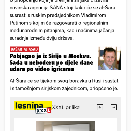
U priopćenju koje je prenijela sirijska državna
novinska agencija SANA stoji kako će se al-Šara
susresti s ruskim predsjednikom Vladimirom
Putinom s kojim će razgovarati o regionalnim i
međunarodnim pitanjima, kao i načinima jačanja
suradnje između dviju država.
BAŠAR AL ASAD
Pobjegao je iz Sirije u Moskvu.
Sada u neboderu po cijele dane
udara po video igricama
Al-Šara će se tijekom svog boravka u Rusiji sastati
i s tamošnjom sirijskom zajednicom, priopćeno je.