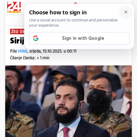
PRIJAVA
News
Komentari
0
ŽELI OBNOVITI ODNOSE
Sirijski čelnik u srijedu u Moskvi
Piše
HINA
,
srijeda, 15.10.2025. u 00:11
Čitanje članka: < 1 min