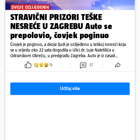
DVOJE OZLIJEĐENIH
STRAVIČNI PRIZORI TEŠKE
NESREĆE U ZAGREBU Auto se
prepolovio, čovjek poginuo
Čovjek je poginuo, a dvoje ljudi je ozlijeđeno u teškoj nesreći koja
se u srijedu oko 22 sata dogodila u Ulici dr. Luje Naletilića u
Odranskom Obrežu, u predgrađu Zagreba. Auto je iz zasad
neutvrđenih razloga sletio s kolnika, a od siline udara vozilo se
15
57
prepolovilo.
Učitaj više