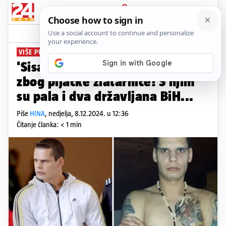
PRIJAVA
News
Komentari
8
VIŠE PUTA OSUĐIVAN...
'Sisački Hulk' uhićen u Sarajevu
zbog pljačke zlatarnice! S njim
su pala i dva državljana BiH...
Piše
HINA
,
nedjelja, 8.12.2024. u 12:36
Čitanje članka: < 1 min