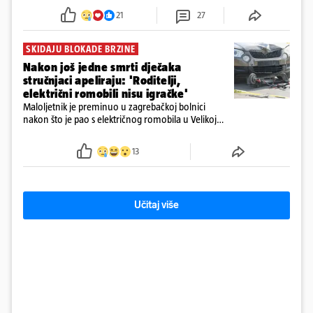
tamošnji liječnici ne vjeruju u oporavak: 'Imamo
21
27
72 sata'
SKIDAJU BLOKADE BRZINE
Nakon još jedne smrti dječaka
stručnjaci apeliraju: 'Roditelji,
električni romobili nisu igračke'
Maloljetnik je preminuo u zagrebačkoj bolnici
nakon što je pao s električnog romobila u Velikoj
Gorici. Liječnici: ‘Ozljede su sve jezivije’
13
Učitaj više