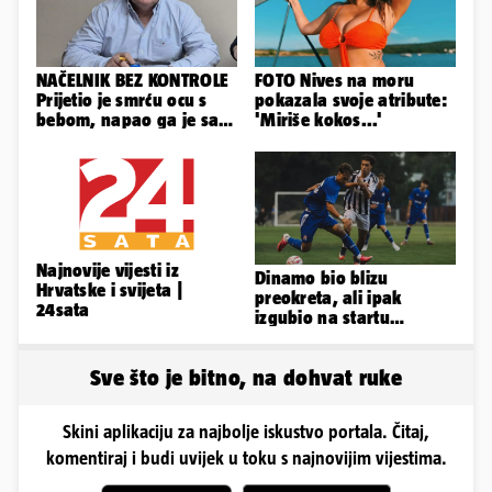
NAČELNIK BEZ KONTROLE
FOTO Nives na moru
Prijetio je smrću ocu s
pokazala svoje atribute:
bebom, napao ga je sa
'Miriše kokos...'
svoja dva sina!
Najnovije vijesti iz
Dinamo bio blizu
Hrvatske i svijeta |
preokreta, ali ipak
24sata
izgubio na startu
Ramljaka
Sve što je bitno, na dohvat ruke
Skini aplikaciju za najbolje iskustvo portala. Čitaj,
komentiraj i budi uvijek u toku s najnovijim vijestima.