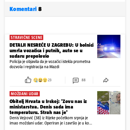
Komentari
8
STRAVIČNE SCENE
DETALJI NESREĆE U ZAGREBU: U bolnici
umrla vozačica i putnik, auto se u
sudaru prepolovio
Policija je objavila da je vozačici istekla prometna
dozvola i registracija na Mazdi
23
88
MOŽDANI UDAR
Obitelj Hrvata u Irskoj: 'Zovu nas iz
ministarstva. Denis sada ima
temperaturu. Strah nas je'
Denis Vejzović (38) iz Rijeke početkom srpnja je
imao moždani udar. Operiran je i završio je u komi.
Obitelj ga želi prebaciti u Hrvatsku, kažu kako