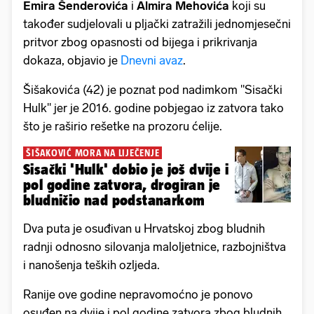
Emira Šenderovića
i
Almira Mehovića
koji su
također sudjelovali u pljački zatražili jednomjesečni
pritvor zbog opasnosti od bijega i prikrivanja
dokaza, objavio je
Dnevni avaz
.
Šišakovića (42) je poznat pod nadimkom "Sisački
Hulk" jer je 2016. godine pobjegao iz zatvora tako
što je raširio rešetke na prozoru ćelije.
ŠIŠAKOVIĆ MORA NA LIJEČENJE
Sisački 'Hulk' dobio je još dvije i
pol godine zatvora, drogiran je
bludničio nad podstanarkom
Dva puta je osuđivan u Hrvatskoj zbog bludnih
radnji odnosno silovanja maloljetnice, razbojništva
i nanošenja teških ozljeda.
Ranije ove godine nepravomoćno je ponovo
osuđen na dvije i pol godine zatvora zbog bludnih