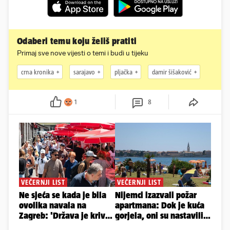
Odaberi temu koju želiš pratiti
Primaj sve nove vijesti o temi i budi u tijeku
crna kronika
sarajavo
pljačka
damir šišaković
1
8