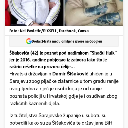
Foto: Nel Pavletic/PIXSELL, Facebook, Canva
Dodaj 24sata među omiljene izvore na Googleu
Šišakovića (42) je poznat pod nadimkom "Sisački Hulk"
jer je 2016. godine pobjegao iz zatvora tako što je
raširio rešetke na prozoru ćelije...
Hrvatski državljanin
Damir Šišaković
uhićen je u
Sarajevu zbog pljačke zlatarnice u tom gradu ranije
ovog tjedna a riječ je osobi koja je od ranije
poznata policiji u Hrvatskoj gdje je i osuđivan zbog
različitih kaznenih djela.
Iz tužiteljstva Sarajevske županije u subotu su
potvrdili kako su za Šišakovića te državljane BiH