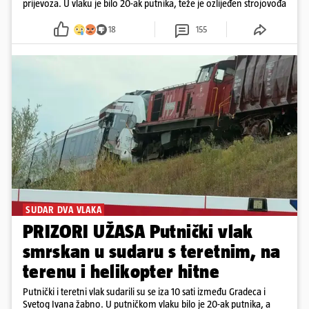
prijevoza. U vlaku je bilo 20-ak putnika, teže je ozlijeđen strojovođa
18
155
SUDAR DVA VLAKA
PRIZORI UŽASA Putnički vlak
smrskan u sudaru s teretnim, na
terenu i helikopter hitne
Putnički i teretni vlak sudarili su se iza 10 sati između Gradeca i
Svetog Ivana žabno. U putničkom vlaku bilo je 20-ak putnika, a