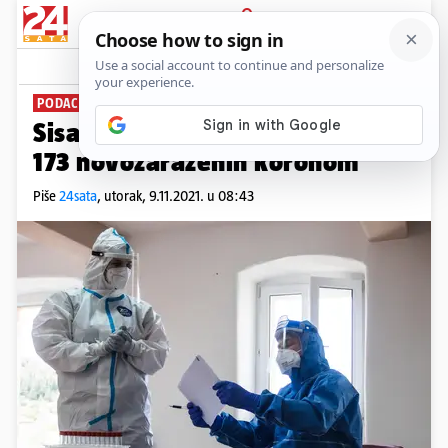
PRIJAVA
News
Komentari
0
PODACI LOKALNIH STOŽERA
Sisačko-moslavačka županija:
173 novozaraženih koronom
Piše
24sata
,
utorak, 9.11.2021. u 08:43