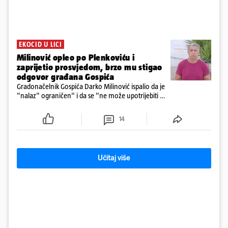
EKOCID U LICI
Milinović opleo po Plenkoviću i
zaprijetio prosvjedom, brzo mu stigao
odgovor građana Gospića
Gradonačelnik Gospića Darko Milinović ispalio da je
"nalaz" ograničen" i da se "ne može upotrijebiti za
sudske sporove". Građani Gospića ga podsjetili da
ga je naručio Uskok i da je dio spisa
14
Učitaj više