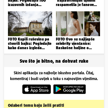
bajke: Pogledajte 100
'najsavršenijim tijelom'
izazovnih izdanja
raspametila je fanove
Ronaldove Georgine
zaigranim fotkama iz
plićaka
FOTO Kupili ruševinu pa
FOTO Ovo su najljepše
stvorili bajku: Pogledajte
celebrity vjenčanice:
kako danas izgleda
Raskošne haljine o
dvorac u Zagorju
kojima je pričao cijeli
svijet
Sve što je bitno, na dohvat ruke
Skini aplikaciju za najbolje iskustvo portala. Čitaj,
komentiraj i budi uvijek u toku s najnovijim vijestima.
Odaberi temu koju želiš pratiti