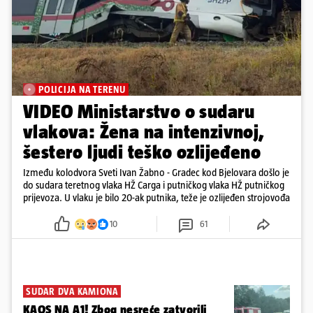
POLICIJA NA TERENU
VIDEO Ministarstvo o sudaru
vlakova: Žena na intenzivnoj,
šestero ljudi teško ozlijeđeno
Između kolodvora Sveti Ivan Žabno - Gradec kod Bjelovara došlo je
do sudara teretnog vlaka HŽ Carga i putničkog vlaka HŽ putničkog
prijevoza. U vlaku je bilo 20-ak putnika, teže je ozlijeđen strojovođa
10
61
SUDAR DVA KAMIONA
KAOS NA A1! Zbog nesreće zatvorili