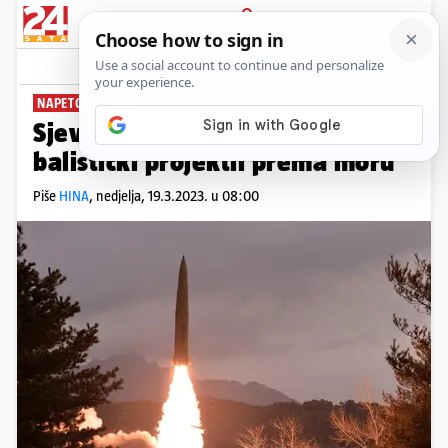
PRIJAVA
News
Komentari
1
NAPETO ZBOG VOJNIH VJEŽBI
Sjeverna Koreja lansirala novi
balistički projektil prema moru
Piše
HINA
,
nedjelja, 19.3.2023. u 08:00