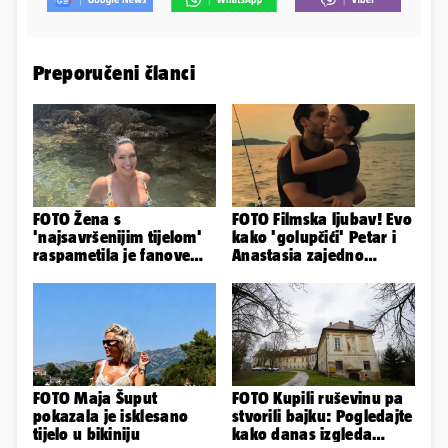
Preporučeni članci
FOTO Žena s
FOTO Filmska ljubav! Evo
'najsavršenijim tijelom'
kako 'golupčići' Petar i
raspametila je fanove
Anastasia zajedno
zaigranim fotkama iz
provode ljetne dane
plićaka
FOTO Maja Šuput
FOTO Kupili ruševinu pa
pokazala je isklesano
stvorili bajku: Pogledajte
tijelo u bikiniju
kako danas izgleda