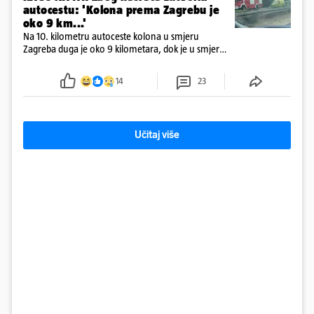
autocestu: 'Kolona prema Zagrebu je
oko 9 km...'
Na 10. kilometru autoceste kolona u smjeru
Zagreba duga je oko 9 kilometara, dok je u smjeru
mora kolona duga oko tri kilometra
14
23
Učitaj više