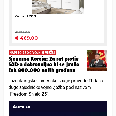
NAPETO ZBOG VOJNIH VJEŽBI
Sjeverna Koreja: Za rat protiv
SAD-a dobrovoljno bi se javilo
čak 800.000 naših građana
Južnokorejske i američke snage provode 11 dana
duge zajedničke vojne vježbe pod nazivom
"Freedom Shield 23".