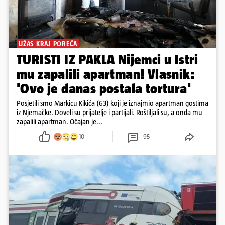
UŽAS KRAJ POREČA
TURISTI IZ PAKLA Nijemci u Istri
mu zapalili apartman! Vlasnik:
'Ovo je danas postala tortura'
Posjetili smo Markicu Kikića (63) koji je iznajmio apartman gostima
iz Njemačke. Doveli su prijatelje i partijali. Roštiljali su, a onda mu
zapalili apartman. Očajan je...
10
95