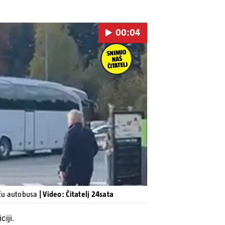
00:04
Pokretanje videa...
aču autobusa
| Video: Čitatelj 24sata
ciji.