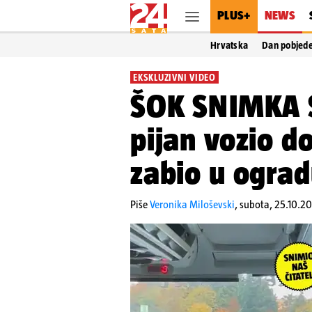
PLUS+
NEWS
Hrvatska
Dan pobjed
EKSKLUZIVNI VIDEO
ŠOK SNIMKA 
pijan vozio d
zabio u ogradu
Piše
Veronika Miloševski
,
subota, 25.10.20