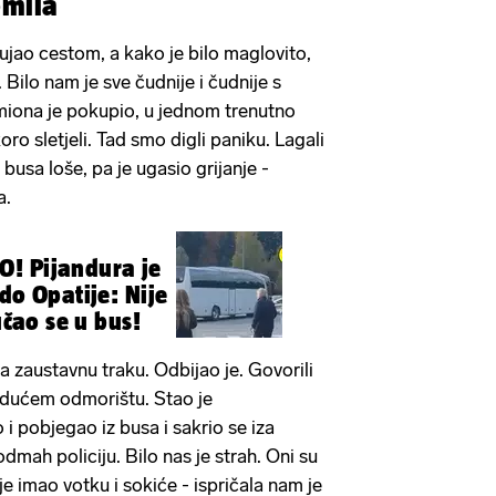
omila
lujao cestom, a kako je bilo maglovito,
. Bilo nam je sve čudnije i čudnije s
iona je pokupio, u jednom trenutno
ro sletjeli. Tad smo digli paniku. Lagali
busa loše, pa je ugasio grijanje -
a.
! Pijandura je
do Opatije: Nije
učao se u bus!
a zaustavnu traku. Odbijao je. Govorili
idućem odmorištu. Stao je
i pobjegao iz busa i sakrio se iza
mah policiju. Bilo nas je strah. Oni su
je imao votku i sokiće - ispričala nam je