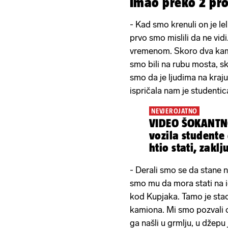
Imao preko 2 pr
- Kad smo krenuli on je le
prvo smo mislili da ne vidi
vremenom. Skoro dva kam
smo bili na rubu mosta, sko
smo da je ljudima na kraju 
ispričala nam je studentic
NEVJEROJATNO
VIDEO ŠOKANTNO
vozila studente 
htio stati, zaklj
- Derali smo se da stane n
smo mu da mora stati na 
kod Kupjaka. Tamo je stao 
kamiona. Mi smo pozvali od
ga našli u grmlju, u džepu 