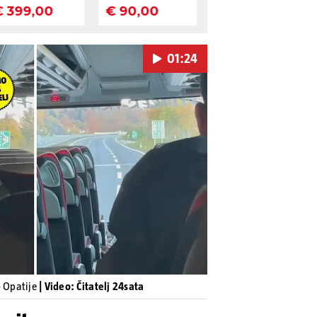
01:24
Pokretanje videa...
o Opatije
| Video: Čitatelj 24sata