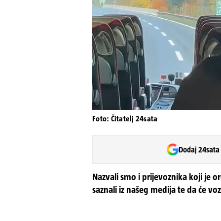
Foto: Čitatelj 24sata
Dodaj 24sata
Nazvali smo i prijevoznika koji je 
saznali iz našeg medija te da će vo