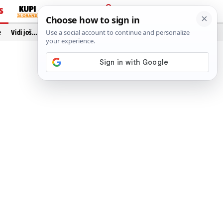
S
PRIJAVA
e
Vidi još…