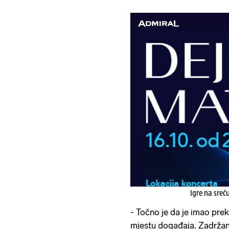
Igre na sreć
- Točno je da je imao prek
mjestu događaja. Zadržan j