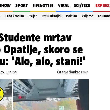
SHOW
SPORT
LIFE&STYLE
VIRAL
SCI/TECH
EXPRES
e
Crna kronika
Svijet
Rat u Ukrajini
Politika
Vrijeme
Kolumn
Studente mrtav
o Opatije, skoro se
: 'Alo, alo, stani!'
25. u 14:54
Čitanje članka: 1 min