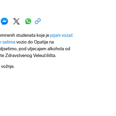
nemirenih studenata koje je
pijani vozač
m satima
vozio do Opatije na
odjsetimo, pod utjecajem alkohola od
te Zdravstvenog Veleučilišta.
 vožnje.