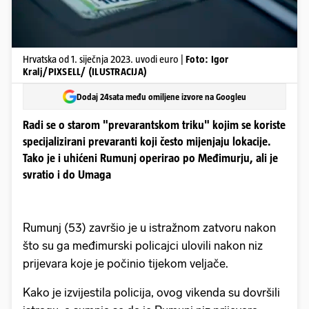
Hrvatska od 1. siječnja 2023. uvodi euro |
Foto: Igor
Kralj/PIXSELL/ (ILUSTRACIJA)
Dodaj 24sata među omiljene izvore na Googleu
Radi se o starom "prevarantskom triku" kojim se koriste
specijalizirani prevaranti koji često mijenjaju lokacije.
Tako je i uhićeni Rumunj operirao po Međimurju, ali je
svratio i do Umaga
Rumunj (53) završio je u istražnom zatvoru nakon
što su ga međimurski policajci ulovili nakon niz
prijevara koje je počinio tijekom veljače.
Kako je izvijestila policija, ovog vikenda su dovršili