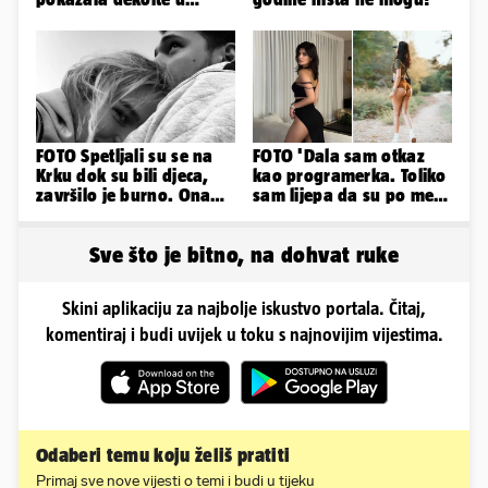
zavodljivoj satenskoj
haljinici
FOTO Spetljali su se na
FOTO 'Dala sam otkaz
Krku dok su bili djeca,
kao programerka. Toliko
završilo je burno. Ona
sam lijepa da su po meni
sad želi 50 milijuna eura
napravili lutku'
Sve što je bitno, na dohvat ruke
Skini aplikaciju za najbolje iskustvo portala. Čitaj,
komentiraj i budi uvijek u toku s najnovijim vijestima.
Odaberi temu koju želiš pratiti
Primaj sve nove vijesti o temi i budi u tijeku