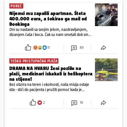
POREČ
Nijemci mu zapalili apartman. Šteta
400.000 eura, a šokirao ga mail od
Bookinga
Oni su nastavili sa svojim jelom, nazdravljanjem,
dizanjem čaša i boca. Čak su nam smetali dok smo
u panici kupili crijeva kako bismo pokušali ugasiti
požar, rekao je vlasnik
11
89
TEŠKO PRISTUPAČNA PLAŽA
DRAMA NA HVARU Ženi pozlilo na
plaži, medicinari iskakali iz helikoptera
na stijene!
Bez obzira na teren i okolnosti, naša misija ostaje
ista - stići do pacijenta i pružiti pomoć kada je
najpotrebnija - objavilo je Ministarstvo zdravstva na
Facebooku
2
19