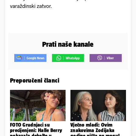
varaždinski zatvor.
Prati naše kanale
Preporučeni članci
FOTO Grudnjaci su
Vječno mladi: Ovim
precijenjeni: Halle Berry
znakovima Zodijaka
pokazala dekolte u
godine ništa ne mogu!