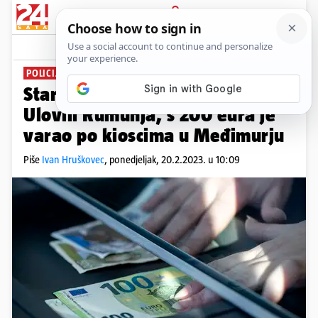
PRIJAVA
News
Komentari
0
POLICIJA POZIVA NA OPREZ
Stara prijevara, sada u eurima:
Ulovili Rumunja, s 200 eura je
varao po kioscima u Međimurju
Piše
Ivan Hruškovec
,
ponedjeljak, 20.2.2023. u 10:09