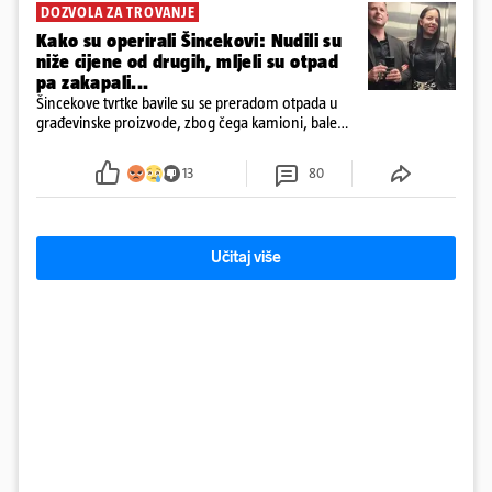
DOZVOLA ZA TROVANJE
Kako su operirali Šincekovi: Nudili su
niže cijene od drugih, mljeli su otpad
pa zakapali...
Šincekove tvrtke bavile su se preradom otpada u
građevinske proizvode, zbog čega kamioni, bale
plastike i samljeveni materijal dugo nisu izazivali
sumnju
13
80
Učitaj više