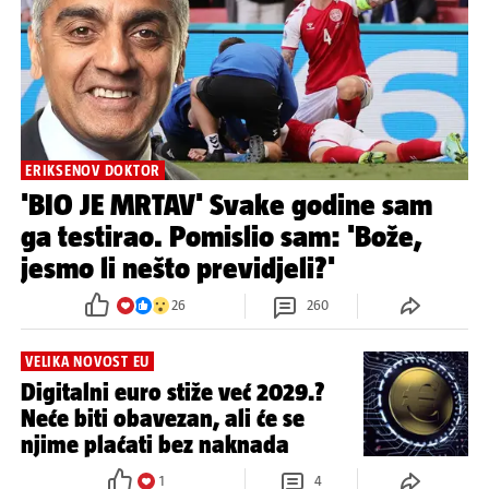
ERIKSENOV DOKTOR
'BIO JE MRTAV' Svake godine sam
ga testirao. Pomislio sam: 'Bože,
jesmo li nešto previdjeli?'
26
260
VELIKA NOVOST EU
Digitalni euro stiže već 2029.?
Neće biti obavezan, ali će se
njime plaćati bez naknada
1
4