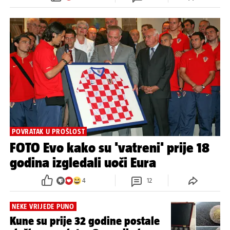
POVRATAK U PROŠLOST
FOTO Evo kako su 'vatreni' prije 18
godina izgledali uoči Eura
4
12
NEKE VRIJEDE PUNO
Kune su prije 32 godine postale