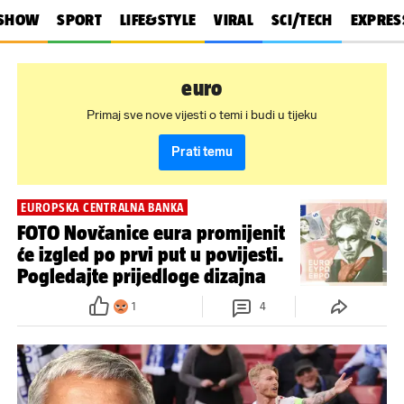
SHOW
SPORT
LIFE&STYLE
VIRAL
SCI/TECH
EXPRES
euro
Primaj sve nove vijesti o temi i budi u tijeku
Prati temu
EUROPSKA CENTRALNA BANKA
FOTO Novčanice eura promijenit
će izgled po prvi put u povijesti.
Pogledajte prijedloge dizajna
1
4