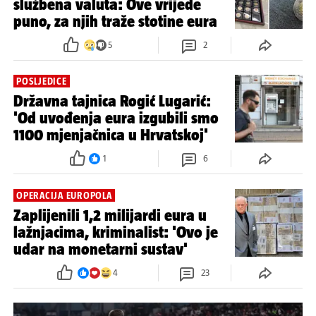
službena valuta: Ove vrijede
puno, za njih traže stotine eura
5
2
POSLJEDICE
Državna tajnica Rogić Lugarić:
'Od uvođenja eura izgubili smo
1100 mjenjačnica u Hrvatskoj'
1
6
OPERACIJA EUROPOLA
Zaplijenili 1,2 milijardi eura u
lažnjacima, kriminalist: 'Ovo je
udar na monetarni sustav'
4
23