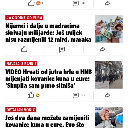
1
26
24 GODINE OD EURA
Nijemci i dalje u madracima
skrivaju milijarde: Još uvijek
nisu razmijenili 12 mlrd. maraka
3
NAVALA U BANKU
VIDEO Hrvati od jutra hrle u HNB
mijenjati kovanice kuna u eure:
'Skupila sam puno sitniša'
11
92
DETALJAN VODIČ
Još dva dana možete zamijeniti
kovanice kuna u eure. Evo što