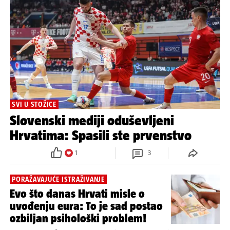
SVI U STOŽICE
Slovenski mediji oduševljeni
Hrvatima: Spasili ste prvenstvo
1
3
PORAŽAVAJUĆE ISTRAŽIVANJE
Evo što danas Hrvati misle o
uvođenju eura: To je sad postao
ozbiljan psihološki problem!