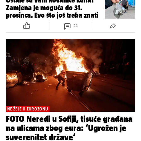
Ostale su vam kovanice kuna?
Zamjena je moguća do 31.
prosinca. Evo što još treba znati
24
NE ŽELE U EUROZONU
FOTO Neredi u Sofiji, tisuće građana
na ulicama zbog eura: ‘Ugrožen je
suverenitet države‘