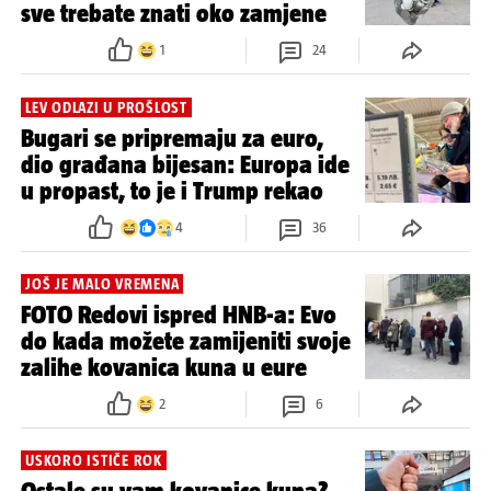
sve trebate znati oko zamjene
1
24
LEV ODLAZI U PROŠLOST
Bugari se pripremaju za euro,
dio građana bijesan: Europa ide
u propast, to je i Trump rekao
4
36
JOŠ JE MALO VREMENA
FOTO Redovi ispred HNB-a: Evo
do kada možete zamijeniti svoje
zalihe kovanica kuna u eure
2
6
USKORO ISTIČE ROK