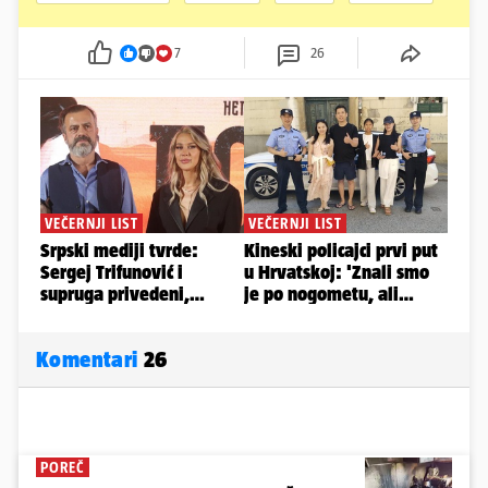
7
26
Komentari
26
POREČ