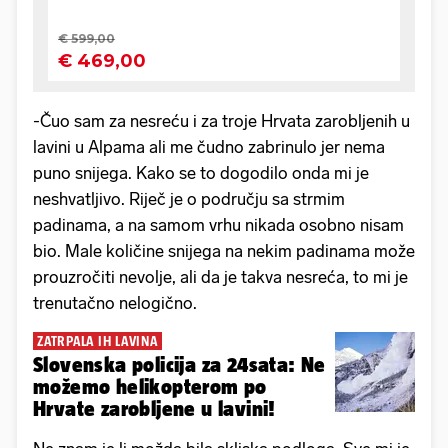
-Čuo sam za nesreću i za troje Hrvata zarobljenih u
lavini u Alpama ali me čudno zabrinulo jer nema
puno snijega. Kako se to dogodilo onda mi je
neshvatljivo. Riječ je o području sa strmim
padinama, a na samom vrhu nikada osobno nisam
bio. Male količine snijega na nekim padinama može
prouzročiti nevolje, ali da je takva nesreća, to mi je
trenutačno nelogično.
ZATRPALA IH LAVINA
Slovenska policija za 24sata: Ne
možemo helikopterom po
Hrvate zarobljene u lavini!