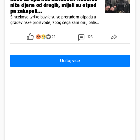
niže cijene od drugih, mljeli su otpad
pa zakapali...
Šincekove tvrtke bavile su se preradom otpada u
građevinske proizvode, zbog čega kamioni, bale
plastike i samljeveni materijal dugo nisu izazivali
sumnju
22
125
Učitaj više