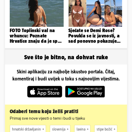
FOTO Toplinski val na
Sjećate se Demi Rose?
vrhuncu: Poznate
Povukla se iz javnosti, a
Hrvatice znaju da je spas
sad ponovno pokazuje
u minijaturnom bikiniju
obline. Ovako izgleda
Sve što je bitno, na dohvat ruke
Skini aplikaciju za najbolje iskustvo portala. Čitaj,
komentiraj i budi uvijek u toku s najnovijim vijestima.
Odaberi temu koju želiš pratiti
Primaj sve nove vijesti o temi i budi u tijeku
hrvatski državljanin
slovenija
lavina
stipe božić