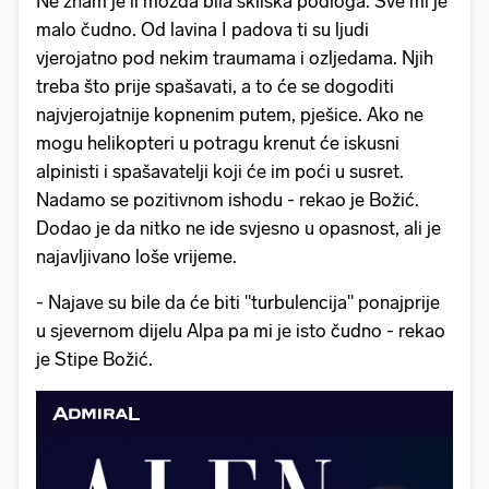
Ne znam je li možda bila skliska podloga. Sve mi je
malo čudno. Od lavina I padova ti su ljudi
vjerojatno pod nekim traumama i ozljedama. Njih
treba što prije spašavati, a to će se dogoditi
najvjerojatnije kopnenim putem, pješice. Ako ne
mogu helikopteri u potragu krenut će iskusni
alpinisti i spašavatelji koji će im poći u susret.
Nadamo se pozitivnom ishodu - rekao je Božić.
Dodao je da nitko ne ide svjesno u opasnost, ali je
najavljivano loše vrijeme.
- Najave su bile da će biti "turbulencija" ponajprije
u sjevernom dijelu Alpa pa mi je isto čudno - rekao
je Stipe Božić.