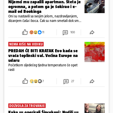
Nijemci mu zapalili apartman. Šteta je
ogromna, a potom ga je šokirao i e-
mail od Bookinga
Oni su nastavili sa svojim jelom, nazdravljanjem,
dizanjem čaša i boca. Čak su nam smetali dok smo
u panici kupili crijeva kako bismo pokušali ugasiti
požar, rekao je vlasnik
11
100
NEMA KIŠE NA VIDIKU
PREDAH ĆE BITI KRATAK Evo kada se
vraća toplinski val. Većina Europe na
udaru
Početkom sljedećeg tjedna temperature će opet
rasti
7
27
DOZVOLA ZA TROVANJE
Kako su operirali Šincekovi: Nudili su