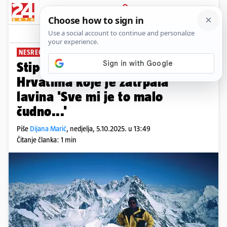
PRIJAVA
News
Komentari
26
NESREĆA U SLOVENIJI
Stipe Božić za 24sata o nestalim
Hrvatima koje je zatrpala
lavina 'Sve mi je to malo
čudno...'
Piše
Dijana Marić
,
nedjelja, 5.10.2025. u 13:49
Čitanje članka: 1 min